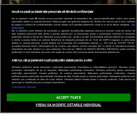
Nouă ne pasă ca datele tale personale să rămână confidențiale
Noi și partenerii noștri
30
stocăm și/sau accesăm informații pe dispozitivul dvs., precum identificatorii cookie unici pentru
prelucrarea datelor cu caracter personal. Puteți accepta sau gestiona alegerile dvs. făcând clic mai jos sau în orice moment,
pe pagina cu politica de confidențialitate. Aceste alegeri vor fi raportate partenerilor noștri și nu vă vor afecta navigarea.
Mai
multe detalii
Noi si partenerii nostri (retelele de socializare si agentiile de publicitate partenere, precum si furnizorii nostri de servicii de
date analitice) prelucram date pentru a permite website-ului sa functioneze, pentru a personaliza continutul si anunturile
publicitare afisate in functie de interesele si/sau profilul dvs., pentru a va oferi functionalitati aferente retelelor de socializare
si pentru a analiza traficul pe website. Beneficiati de drepturile prevazute de art. 15-22 din GDPR in legatura cu prelucrarea
datelor cu caracter personal. Aceste drepturi pot fi exercitate prin modalitatea indicata
aici
. Prin click pe “ACCEPT TOATE”,
acceptati folosirea tuturor Tehnologiilor de tip Cookie, care implica inclusiv acceptul dvs. cu privire la stocarea/accesarea
informatiilor de catre Vendor-ii cu care colaboram. Prin click pe “VREAU SA MODIFIC SETARILE INDIVIDUAL” puteti schimba
preferintele in mod individual, mai putin cele legate de cookie strict necesare pentru functionarea website-ului.
Atât noi, cât și partenerii noștri prelucrăm datele pentru a oferi:
Utilizarea profilurilor pentru selectarea conținutului personalizat. Dezvoltarea și îmbunătățirea serviciilor. Stocarea și/sau
accesarea informațiilor de pe un dispozitiv. Măsurarea performanței reclamelor. Utilizarea profilurilor pentru selectarea
publicității personalizate. Crearea profilurilor de conținut personalizat. Măsurarea performanței conținutului. Crearea
profilurilor pentru publicitate personalizată. Utilizarea de date limitate pentru a selecta publicitatea. Înțelegerea publicului prin
statistici sau combinații de date din surse diferite. Utilizarea datelor limitate pentru a selecta conținutul. Date precise de
geolocație și identificarea prin scanarea dispozitivului.
Listă parteneri (furnizori)
ACCEPT TOATE
VREAU SA MODIFIC SETARILE INDIVIDUAL
A slăbit 136 kg și a izbucnit în plâns într-o