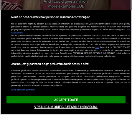
Nouă ne pasă ca datele tale personale să rămână confidențiale
Noi și partenerii noștri
30
stocăm și/sau accesăm informații pe dispozitivul dvs., precum identificatorii cookie unici pentru
prelucrarea datelor cu caracter personal. Puteți accepta sau gestiona alegerile dvs. făcând clic mai jos sau în orice moment,
pe pagina cu politica de confidențialitate. Aceste alegeri vor fi raportate partenerilor noștri și nu vă vor afecta navigarea.
Mai
multe detalii
Noi si partenerii nostri (retelele de socializare si agentiile de publicitate partenere, precum si furnizorii nostri de servicii de
date analitice) prelucram date pentru a permite website-ului sa functioneze, pentru a personaliza continutul si anunturile
publicitare afisate in functie de interesele si/sau profilul dvs., pentru a va oferi functionalitati aferente retelelor de socializare
si pentru a analiza traficul pe website. Beneficiati de drepturile prevazute de art. 15-22 din GDPR in legatura cu prelucrarea
datelor cu caracter personal. Aceste drepturi pot fi exercitate prin modalitatea indicata
aici
. Prin click pe “ACCEPT TOATE”,
acceptati folosirea tuturor Tehnologiilor de tip Cookie, care implica inclusiv acceptul dvs. cu privire la stocarea/accesarea
informatiilor de catre Vendor-ii cu care colaboram. Prin click pe “VREAU SA MODIFIC SETARILE INDIVIDUAL” puteti schimba
preferintele in mod individual, mai putin cele legate de cookie strict necesare pentru functionarea website-ului.
Atât noi, cât și partenerii noștri prelucrăm datele pentru a oferi:
Utilizarea profilurilor pentru selectarea conținutului personalizat. Dezvoltarea și îmbunătățirea serviciilor. Stocarea și/sau
accesarea informațiilor de pe un dispozitiv. Măsurarea performanței reclamelor. Utilizarea profilurilor pentru selectarea
publicității personalizate. Crearea profilurilor de conținut personalizat. Măsurarea performanței conținutului. Crearea
profilurilor pentru publicitate personalizată. Utilizarea de date limitate pentru a selecta publicitatea. Înțelegerea publicului prin
statistici sau combinații de date din surse diferite. Utilizarea datelor limitate pentru a selecta conținutul. Date precise de
geolocație și identificarea prin scanarea dispozitivului.
Listă parteneri (furnizori)
ACCEPT TOATE
VREAU SA MODIFIC SETARILE INDIVIDUAL