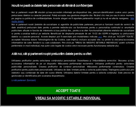
Nouă ne pasă ca datele tale personale să rămână confidențiale
Noi și partenerii noștri
30
stocăm și/sau accesăm informații pe dispozitivul dvs., precum identificatorii cookie unici pentru
prelucrarea datelor cu caracter personal. Puteți accepta sau gestiona alegerile dvs. făcând clic mai jos sau în orice moment,
pe pagina cu politica de confidențialitate. Aceste alegeri vor fi raportate partenerilor noștri și nu vă vor afecta navigarea.
Mai
multe detalii
Noi si partenerii nostri (retelele de socializare si agentiile de publicitate partenere, precum si furnizorii nostri de servicii de
date analitice) prelucram date pentru a permite website-ului sa functioneze, pentru a personaliza continutul si anunturile
publicitare afisate in functie de interesele si/sau profilul dvs., pentru a va oferi functionalitati aferente retelelor de socializare
si pentru a analiza traficul pe website. Beneficiati de drepturile prevazute de art. 15-22 din GDPR in legatura cu prelucrarea
datelor cu caracter personal. Aceste drepturi pot fi exercitate prin modalitatea indicata
aici
. Prin click pe “ACCEPT TOATE”,
acceptati folosirea tuturor Tehnologiilor de tip Cookie, care implica inclusiv acceptul dvs. cu privire la stocarea/accesarea
informatiilor de catre Vendor-ii cu care colaboram. Prin click pe “VREAU SA MODIFIC SETARILE INDIVIDUAL” puteti schimba
preferintele in mod individual, mai putin cele legate de cookie strict necesare pentru functionarea website-ului.
Atât noi, cât și partenerii noștri prelucrăm datele pentru a oferi:
Utilizarea profilurilor pentru selectarea conținutului personalizat. Dezvoltarea și îmbunătățirea serviciilor. Stocarea și/sau
accesarea informațiilor de pe un dispozitiv. Măsurarea performanței reclamelor. Utilizarea profilurilor pentru selectarea
publicității personalizate. Crearea profilurilor de conținut personalizat. Măsurarea performanței conținutului. Crearea
profilurilor pentru publicitate personalizată. Utilizarea de date limitate pentru a selecta publicitatea. Înțelegerea publicului prin
statistici sau combinații de date din surse diferite. Utilizarea datelor limitate pentru a selecta conținutul. Date precise de
geolocație și identificarea prin scanarea dispozitivului.
Listă parteneri (furnizori)
ACCEPT TOATE
VREAU SA MODIFIC SETARILE INDIVIDUAL
Cum s-a schimbat viața fostului soț al lui
Meghan Markle. Trevor Engelson a devenit tată