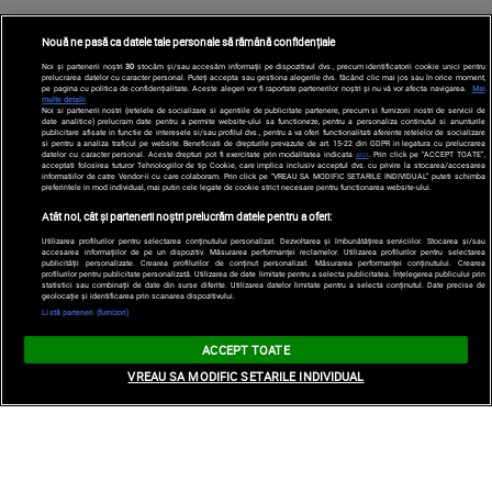
Nouă ne pasă ca datele tale personale să rămână confidențiale
Noi și partenerii noștri
30
stocăm și/sau accesăm informații pe dispozitivul dvs., precum identificatorii cookie unici pentru
prelucrarea datelor cu caracter personal. Puteți accepta sau gestiona alegerile dvs. făcând clic mai jos sau în orice moment,
pe pagina cu politica de confidențialitate. Aceste alegeri vor fi raportate partenerilor noștri și nu vă vor afecta navigarea.
Mai
multe detalii
Noi si partenerii nostri (retelele de socializare si agentiile de publicitate partenere, precum si furnizorii nostri de servicii de
date analitice) prelucram date pentru a permite website-ului sa functioneze, pentru a personaliza continutul si anunturile
publicitare afisate in functie de interesele si/sau profilul dvs., pentru a va oferi functionalitati aferente retelelor de socializare
si pentru a analiza traficul pe website. Beneficiati de drepturile prevazute de art. 15-22 din GDPR in legatura cu prelucrarea
datelor cu caracter personal. Aceste drepturi pot fi exercitate prin modalitatea indicata
aici
. Prin click pe “ACCEPT TOATE”,
acceptati folosirea tuturor Tehnologiilor de tip Cookie, care implica inclusiv acceptul dvs. cu privire la stocarea/accesarea
informatiilor de catre Vendor-ii cu care colaboram. Prin click pe “VREAU SA MODIFIC SETARILE INDIVIDUAL” puteti schimba
preferintele in mod individual, mai putin cele legate de cookie strict necesare pentru functionarea website-ului.
Atât noi, cât și partenerii noștri prelucrăm datele pentru a oferi:
Utilizarea profilurilor pentru selectarea conținutului personalizat. Dezvoltarea și îmbunătățirea serviciilor. Stocarea și/sau
accesarea informațiilor de pe un dispozitiv. Măsurarea performanței reclamelor. Utilizarea profilurilor pentru selectarea
publicității personalizate. Crearea profilurilor de conținut personalizat. Măsurarea performanței conținutului. Crearea
profilurilor pentru publicitate personalizată. Utilizarea de date limitate pentru a selecta publicitatea. Înțelegerea publicului prin
statistici sau combinații de date din surse diferite. Utilizarea datelor limitate pentru a selecta conținutul. Date precise de
geolocație și identificarea prin scanarea dispozitivului.
Listă parteneri (furnizori)
ACCEPT TOATE
VREAU SA MODIFIC SETARILE INDIVIDUAL
"Nu am fumat niciodată, dar am făcut cancer