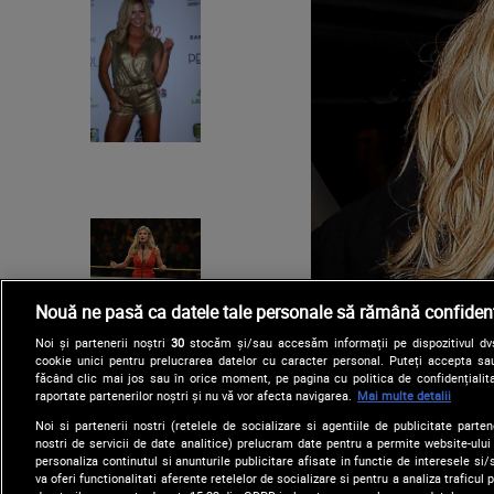
Nouă ne pasă ca datele tale personale să rămână confidenț
Noi și partenerii noștri
30
stocăm și/sau accesăm informații pe dispozitivul dvs.
cookie unici pentru prelucrarea datelor cu caracter personal. Puteți accepta sau
făcând clic mai jos sau în orice moment, pe pagina cu politica de confidențialita
raportate partenerilor noștri și nu vă vor afecta navigarea.
Mai multe detalii
Noi si partenerii nostri (retelele de socializare si agentiile de publicitate parten
nostri de servicii de date analitice) prelucram date pentru a permite website-ului
personaliza continutul si anunturile publicitare afisate in functie de interesele si/s
va oferi functionalitati aferente retelelor de socializare si pentru a analiza traficul