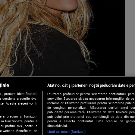
iale
Atât noi, cât și partenerii noștri prelucrăm datele pen
, precum identificatorii
Utilizarea profilurilor pentru selectarea conținutului per
 gestiona alegerile dvs.
serviciilor. Stocarea și/sau accesarea informațiilor de p
reclamelor. Utilizarea profilurilor pentru selectarea publici
te. Aceste alegeri vor fi
de conținut personalizat. Măsurarea performanței conți
publicitate personalizată. Utilizarea de date limitate pen
ere, precum si furnizorii
publicului prin statistici sau combinații de date din surs
pentru a selecta conținutul. Date precise de geoloc
 sa functioneze, pentru a
dispozitivului.
au profilul dvs., pentru a
 pe website. Beneficiati de
Listă parteneri (furnizori)