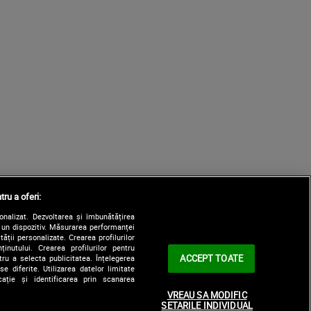
tru a oferi:
sonalizat. Dezvoltarea și îmbunătățirea
e un dispozitiv. Măsurarea performanței
tății personalizate. Crearea profilurilor
nutului. Crearea profilurilor pentru
ACCEPT TOATE
tru a selecta publicitatea. Înțelegerea
e diferite. Utilizarea datelor limitate
ație și identificarea prin scanarea
VREAU SA MODIFIC
SETARILE INDIVIDUAL