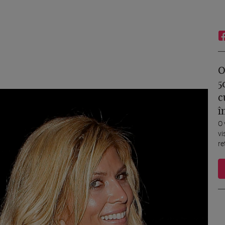
O
5
c
î
O 
vi
re