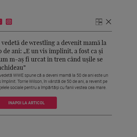
 vedetă de wrestling a devenit mamă la
0 de ani: „E un vis împlinit, a fost ca și
um m-aș fi urcat în tren când ușile se
nchideau”
vedetă WWE spune că a deveni mamă la 50 de ani este un
s împlinit. Torrie Wilson, în vârstă de 50 de ani, a revenit pe
țelele sociale pentru a împărtăși cu fanii vestea cea mare.