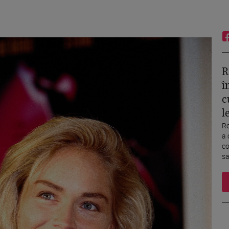
R
î
c
l
Ro
a 
co
sa