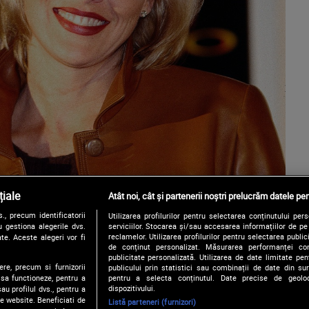
iale
Atât noi, cât și partenerii noștri prelucrăm datele pen
, precum identificatorii
Utilizarea profilurilor pentru selectarea conținutului per
 gestiona alegerile dvs.
serviciilor. Stocarea și/sau accesarea informațiilor de p
reclamelor. Utilizarea profilurilor pentru selectarea publici
te. Aceste alegeri vor fi
de conținut personalizat. Măsurarea performanței conți
publicitate personalizată. Utilizarea de date limitate pen
ere, precum si furnizorii
publicului prin statistici sau combinații de date din surs
pentru a selecta conținutul. Date precise de geoloc
 sa functioneze, pentru a
dispozitivului.
au profilul dvs., pentru a
 pe website. Beneficiati de
Listă parteneri (furnizori)