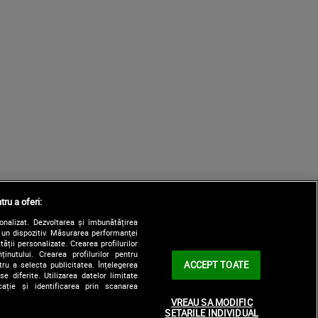
tru a oferi:
sonalizat. Dezvoltarea și îmbunătățirea
e un dispozitiv. Măsurarea performanței
tății personalizate. Crearea profilurilor
nutului. Crearea profilurilor pentru
ACCEPT TOATE
tru a selecta publicitatea. Înțelegerea
e diferite. Utilizarea datelor limitate
ație și identificarea prin scanarea
VREAU SA MODIFIC
SETARILE INDIVIDUAL