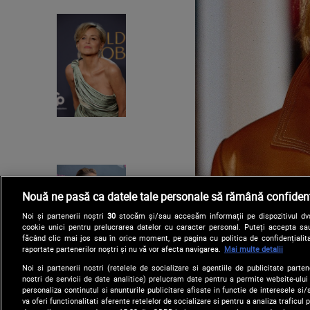
Nouă ne pasă ca datele tale personale să rămână confidenț
Noi și partenerii noștri
30
stocăm și/sau accesăm informații pe dispozitivul dvs.
cookie unici pentru prelucrarea datelor cu caracter personal. Puteți accepta sau
făcând clic mai jos sau în orice moment, pe pagina cu politica de confidențialita
raportate partenerilor noștri și nu vă vor afecta navigarea.
Mai multe detalii
Noi si partenerii nostri (retelele de socializare si agentiile de publicitate parten
nostri de servicii de date analitice) prelucram date pentru a permite website-ului
personaliza continutul si anunturile publicitare afisate in functie de interesele si/s
va oferi functionalitati aferente retelelor de socializare si pentru a analiza traficul