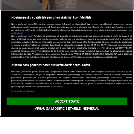
Nouă ne pasă ca datele tale personale să rămână confidențiale
Noi și partenerii noștri
30
stocăm și/sau accesăm informații pe dispozitivul dvs., precum identificatorii cookie unici pentru
prelucrarea datelor cu caracter personal. Puteți accepta sau gestiona alegerile dvs. făcând clic mai jos sau în orice moment,
pe pagina cu politica de confidențialitate. Aceste alegeri vor fi raportate partenerilor noștri și nu vă vor afecta navigarea.
Mai
multe detalii
Noi si partenerii nostri (retelele de socializare si agentiile de publicitate partenere, precum si furnizorii nostri de servicii de
date analitice) prelucram date pentru a permite website-ului sa functioneze, pentru a personaliza continutul si anunturile
publicitare afisate in functie de interesele si/sau profilul dvs., pentru a va oferi functionalitati aferente retelelor de socializare
si pentru a analiza traficul pe website. Beneficiati de drepturile prevazute de art. 15-22 din GDPR in legatura cu prelucrarea
datelor cu caracter personal. Aceste drepturi pot fi exercitate prin modalitatea indicata
aici
. Prin click pe “ACCEPT TOATE”,
acceptati folosirea tuturor Tehnologiilor de tip Cookie, care implica inclusiv acceptul dvs. cu privire la stocarea/accesarea
informatiilor de catre Vendor-ii cu care colaboram. Prin click pe “VREAU SA MODIFIC SETARILE INDIVIDUAL” puteti schimba
preferintele in mod individual, mai putin cele legate de cookie strict necesare pentru functionarea website-ului.
Atât noi, cât și partenerii noștri prelucrăm datele pentru a oferi:
Utilizarea profilurilor pentru selectarea conținutului personalizat. Dezvoltarea și îmbunătățirea serviciilor. Stocarea și/sau
accesarea informațiilor de pe un dispozitiv. Măsurarea performanței reclamelor. Utilizarea profilurilor pentru selectarea
publicității personalizate. Crearea profilurilor de conținut personalizat. Măsurarea performanței conținutului. Crearea
profilurilor pentru publicitate personalizată. Utilizarea de date limitate pentru a selecta publicitatea. Înțelegerea publicului prin
statistici sau combinații de date din surse diferite. Utilizarea datelor limitate pentru a selecta conținutul. Date precise de
geolocație și identificarea prin scanarea dispozitivului.
Listă parteneri (furnizori)
ACCEPT TOATE
VREAU SA MODIFIC SETARILE INDIVIDUAL