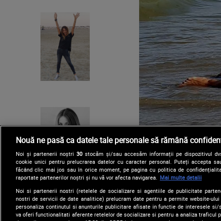
Nouă ne pasă ca datele tale personale să rămână confidenț
Noi și partenerii noștri
30
stocăm și/sau accesăm informații pe dispozitivul dvs.
cookie unici pentru prelucrarea datelor cu caracter personal. Puteți accepta sau
făcând clic mai jos sau în orice moment, pe pagina cu politica de confidențialita
raportate partenerilor noștri și nu vă vor afecta navigarea.
Mai multe detalii
Noi si partenerii nostri (retelele de socializare si agentiile de publicitate parten
nostri de servicii de date analitice) prelucram date pentru a permite website-ului
personaliza continutul si anunturile publicitare afisate in functie de interesele si/s
va oferi functionalitati aferente retelelor de socializare si pentru a analiza traficul