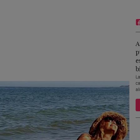
A
p
e
b
La
ca
al