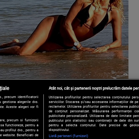
iale
Atât noi, cât și partenerii noștri prelucrăm datele pen
, precum identificatorii
Utilizarea profilurilor pentru selectarea conținutului per
 gestiona alegerile dvs.
serviciilor. Stocarea și/sau accesarea informațiilor de p
reclamelor. Utilizarea profilurilor pentru selectarea publici
te. Aceste alegeri vor fi
de conținut personalizat. Măsurarea performanței conți
publicitate personalizată. Utilizarea de date limitate pen
ere, precum si furnizorii
publicului prin statistici sau combinații de date din surs
pentru a selecta conținutul. Date precise de geoloc
 sa functioneze, pentru a
dispozitivului.
au profilul dvs., pentru a
 pe website. Beneficiati de
Listă parteneri (furnizori)