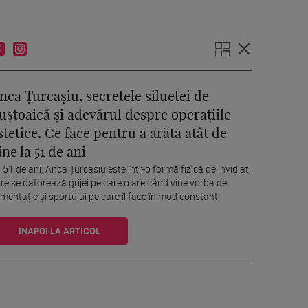
nca Țurcașiu, secretele siluetei de
uștoaică și adevărul despre operațiile
stetice. Ce face pentru a arăta atât de
ine la 51 de ani
 51 de ani, Anca Țurcașiu este într-o formă fizică de invidiat,
re se datorează grijei pe care o are când vine vorba de
imentație și sportului pe care îl face în mod constant.