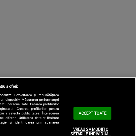
tru a oferi:
sonalizat. Dezvoltarea și îmbunătățirea
e un dispozitiv. Măsurarea performanței
tății personalizate. Crearea profilurilor
nutului. Crearea profilurilor pentru
ACCEPT TOATE
tru a selecta publicitatea. Înțelegerea
e diferite. Utilizarea datelor limitate
ație și identificarea prin scanarea
VREAU SA MODIFIC
SETARILE INDIVIDUAL