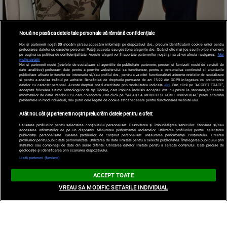
Nouă ne pasă ca datele tale personale să rămână confidențiale
Noi și partenerii noștri
30
stocăm și/sau accesăm informații pe dispozitivul dvs., precum identificatorii cookie unici pentru
prelucrarea datelor cu caracter personal. Puteți accepta sau gestiona alegerile dvs. făcând clic mai jos sau în orice moment,
pe pagina cu politica de confidențialitate. Aceste alegeri vor fi raportate partenerilor noștri și nu vă vor afecta navigarea.
Mai
multe detalii
Noi si partenerii nostri (retelele de socializare si agentiile de publicitate partenere, precum si furnizorii nostri de servicii de
date analitice) prelucram date pentru a permite website-ului sa functioneze, pentru a personaliza continutul si anunturile
publicitare afisate in functie de interesele si/sau profilul dvs., pentru a va oferi functionalitati aferente retelelor de socializare
si pentru a analiza traficul pe website. Beneficiati de drepturile prevazute de art. 15-22 din GDPR in legatura cu prelucrarea
datelor cu caracter personal. Aceste drepturi pot fi exercitate prin modalitatea indicata
aici
. Prin click pe “ACCEPT TOATE”,
acceptati folosirea tuturor Tehnologiilor de tip Cookie, care implica inclusiv acceptul dvs. cu privire la stocarea/accesarea
informatiilor de catre Vendor-ii cu care colaboram. Prin click pe “VREAU SA MODIFIC SETARILE INDIVIDUAL” puteti schimba
preferintele in mod individual, mai putin cele legate de cookie strict necesare pentru functionarea website-ului.
Atât noi, cât și partenerii noștri prelucrăm datele pentru a oferi:
Utilizarea profilurilor pentru selectarea conținutului personalizat. Dezvoltarea și îmbunătățirea serviciilor. Stocarea și/sau
accesarea informațiilor de pe un dispozitiv. Măsurarea performanței reclamelor. Utilizarea profilurilor pentru selectarea
publicității personalizate. Crearea profilurilor de conținut personalizat. Măsurarea performanței conținutului. Crearea
profilurilor pentru publicitate personalizată. Utilizarea de date limitate pentru a selecta publicitatea. Înțelegerea publicului prin
statistici sau combinații de date din surse diferite. Utilizarea datelor limitate pentru a selecta conținutul. Date precise de
geolocație și identificarea prin scanarea dispozitivului.
Listă parteneri (furnizori)
ACCEPT TOATE
VREAU SA MODIFIC SETARILE INDIVIDUAL