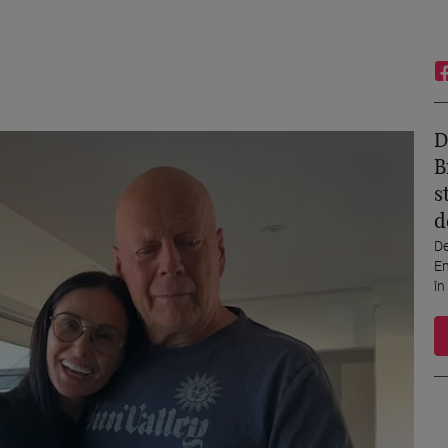
D
B
s
d
De
Em
în