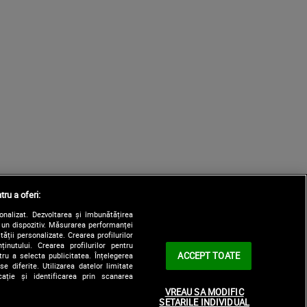
tru a oferi:
sonalizat. Dezvoltarea și îmbunătățirea
e un dispozitiv. Măsurarea performanței
tății personalizate. Crearea profilurilor
nutului. Crearea profilurilor pentru
ACCEPT TOATE
tru a selecta publicitatea. Înțelegerea
e diferite. Utilizarea datelor limitate
ație și identificarea prin scanarea
VREAU SA MODIFIC
SETARILE INDIVIDUAL