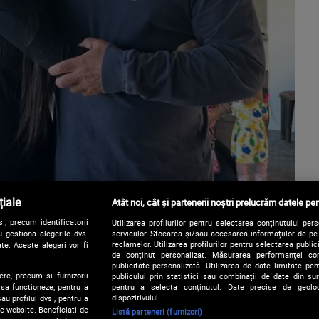
iale
Atât noi, cât și partenerii noștri prelucrăm datele pen
, precum identificatorii
Utilizarea profilurilor pentru selectarea conținutului per
 gestiona alegerile dvs.
serviciilor. Stocarea și/sau accesarea informațiilor de p
reclamelor. Utilizarea profilurilor pentru selectarea publici
te. Aceste alegeri vor fi
de conținut personalizat. Măsurarea performanței conți
publicitate personalizată. Utilizarea de date limitate pen
ere, precum si furnizorii
publicului prin statistici sau combinații de date din surs
pentru a selecta conținutul. Date precise de geoloc
 sa functioneze, pentru a
dispozitivului.
au profilul dvs., pentru a
 pe website. Beneficiati de
Listă parteneri (furnizori)