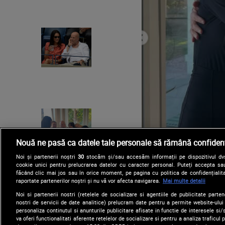
Nouă ne pasă ca datele tale personale să rămână confidenț
Noi și partenerii noștri
30
stocăm și/sau accesăm informații pe dispozitivul dvs.
cookie unici pentru prelucrarea datelor cu caracter personal. Puteți accepta sau
făcând clic mai jos sau în orice moment, pe pagina cu politica de confidențialita
raportate partenerilor noștri și nu vă vor afecta navigarea.
Mai multe detalii
Noi si partenerii nostri (retelele de socializare si agentiile de publicitate parten
nostri de servicii de date analitice) prelucram date pentru a permite website-ului
personaliza continutul si anunturile publicitare afisate in functie de interesele si/s
va oferi functionalitati aferente retelelor de socializare si pentru a analiza traficul