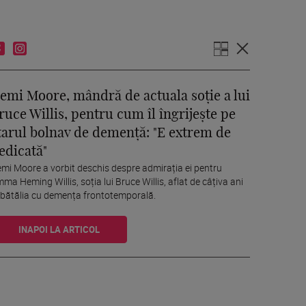
emi Moore, mândră de actuala soție a lui
ruce Willis, pentru cum îl îngrijește pe
tarul bolnav de demență: "E extrem de
edicată"
mi Moore a vorbit deschis despre admirația ei pentru
ma Heming Willis, soția lui Bruce Willis, aflat de câțiva ani
 bătălia cu demența frontotemporală.