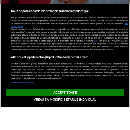
Nouă ne pasă ca datele tale personale să rămână confidențiale
Noi și partenerii noștri
30
stocăm și/sau accesăm informații pe dispozitivul dvs., precum identificatorii cookie unici pentru
prelucrarea datelor cu caracter personal. Puteți accepta sau gestiona alegerile dvs. făcând clic mai jos sau în orice moment,
pe pagina cu politica de confidențialitate. Aceste alegeri vor fi raportate partenerilor noștri și nu vă vor afecta navigarea.
Mai
multe detalii
Noi si partenerii nostri (retelele de socializare si agentiile de publicitate partenere, precum si furnizorii nostri de servicii de
date analitice) prelucram date pentru a permite website-ului sa functioneze, pentru a personaliza continutul si anunturile
publicitare afisate in functie de interesele si/sau profilul dvs., pentru a va oferi functionalitati aferente retelelor de socializare
si pentru a analiza traficul pe website. Beneficiati de drepturile prevazute de art. 15-22 din GDPR in legatura cu prelucrarea
datelor cu caracter personal. Aceste drepturi pot fi exercitate prin modalitatea indicata
aici
. Prin click pe “ACCEPT TOATE”,
acceptati folosirea tuturor Tehnologiilor de tip Cookie, care implica inclusiv acceptul dvs. cu privire la stocarea/accesarea
informatiilor de catre Vendor-ii cu care colaboram. Prin click pe “VREAU SA MODIFIC SETARILE INDIVIDUAL” puteti schimba
preferintele in mod individual, mai putin cele legate de cookie strict necesare pentru functionarea website-ului.
Atât noi, cât și partenerii noștri prelucrăm datele pentru a oferi:
Utilizarea profilurilor pentru selectarea conținutului personalizat. Dezvoltarea și îmbunătățirea serviciilor. Stocarea și/sau
accesarea informațiilor de pe un dispozitiv. Măsurarea performanței reclamelor. Utilizarea profilurilor pentru selectarea
publicității personalizate. Crearea profilurilor de conținut personalizat. Măsurarea performanței conținutului. Crearea
profilurilor pentru publicitate personalizată. Utilizarea de date limitate pentru a selecta publicitatea. Înțelegerea publicului prin
statistici sau combinații de date din surse diferite. Utilizarea datelor limitate pentru a selecta conținutul. Date precise de
geolocație și identificarea prin scanarea dispozitivului.
Listă parteneri (furnizori)
ACCEPT TOATE
VREAU SA MODIFIC SETARILE INDIVIDUAL
Dylan Sprouse va deveni tată! Soția sa, Barbara