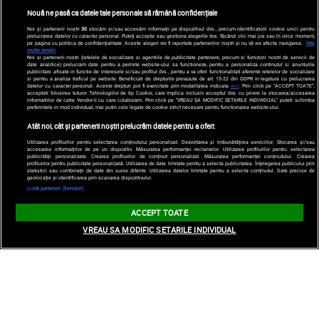
Nouă ne pasă ca datele tale personale să rămână confidențiale
Noi și partenerii noștri
30
stocăm și/sau accesăm informații pe dispozitivul dvs., precum identificatorii cookie unici pentru
prelucrarea datelor cu caracter personal. Puteți accepta sau gestiona alegerile dvs. făcând clic mai jos sau în orice moment,
pe pagina cu politica de confidențialitate. Aceste alegeri vor fi raportate partenerilor noștri și nu vă vor afecta navigarea.
Mai
multe detalii
Noi si partenerii nostri (retelele de socializare si agentiile de publicitate partenere, precum si furnizorii nostri de servicii de
date analitice) prelucram date pentru a permite website-ului sa functioneze, pentru a personaliza continutul si anunturile
publicitare afisate in functie de interesele si/sau profilul dvs., pentru a va oferi functionalitati aferente retelelor de socializare
si pentru a analiza traficul pe website. Beneficiati de drepturile prevazute de art. 15-22 din GDPR in legatura cu prelucrarea
datelor cu caracter personal. Aceste drepturi pot fi exercitate prin modalitatea indicata
aici
. Prin click pe “ACCEPT TOATE”,
acceptati folosirea tuturor Tehnologiilor de tip Cookie, care implica inclusiv acceptul dvs. cu privire la stocarea/accesarea
informatiilor de catre Vendor-ii cu care colaboram. Prin click pe “VREAU SA MODIFIC SETARILE INDIVIDUAL” puteti schimba
preferintele in mod individual, mai putin cele legate de cookie strict necesare pentru functionarea website-ului.
Atât noi, cât și partenerii noștri prelucrăm datele pentru a oferi:
Utilizarea profilurilor pentru selectarea conținutului personalizat. Dezvoltarea și îmbunătățirea serviciilor. Stocarea și/sau
accesarea informațiilor de pe un dispozitiv. Măsurarea performanței reclamelor. Utilizarea profilurilor pentru selectarea
publicității personalizate. Crearea profilurilor de conținut personalizat. Măsurarea performanței conținutului. Crearea
profilurilor pentru publicitate personalizată. Utilizarea de date limitate pentru a selecta publicitatea. Înțelegerea publicului prin
statistici sau combinații de date din surse diferite. Utilizarea datelor limitate pentru a selecta conținutul. Date precise de
geolocație și identificarea prin scanarea dispozitivului.
Listă parteneri (furnizori)
ACCEPT TOATE
VREAU SA MODIFIC SETARILE INDIVIDUAL
Fotografia care demonstrează că Salma Hayek
n-a îmbătrânit deloc. Cum arăta acum 20 de