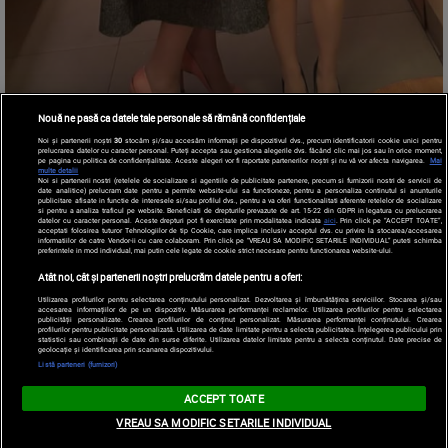
Nouă ne pasă ca datele tale personale să rămână confidențiale
Noi și partenerii noștri
30
stocăm și/sau accesăm informații pe dispozitivul dvs., precum identificatorii cookie unici pentru
prelucrarea datelor cu caracter personal. Puteți accepta sau gestiona alegerile dvs. făcând clic mai jos sau în orice moment,
pe pagina cu politica de confidențialitate. Aceste alegeri vor fi raportate partenerilor noștri și nu vă vor afecta navigarea.
Mai
multe detalii
Noi si partenerii nostri (retelele de socializare si agentiile de publicitate partenere, precum si furnizorii nostri de servicii de
date analitice) prelucram date pentru a permite website-ului sa functioneze, pentru a personaliza continutul si anunturile
publicitare afisate in functie de interesele si/sau profilul dvs., pentru a va oferi functionalitati aferente retelelor de socializare
si pentru a analiza traficul pe website. Beneficiati de drepturile prevazute de art. 15-22 din GDPR in legatura cu prelucrarea
datelor cu caracter personal. Aceste drepturi pot fi exercitate prin modalitatea indicata
aici
. Prin click pe “ACCEPT TOATE”,
acceptati folosirea tuturor Tehnologiilor de tip Cookie, care implica inclusiv acceptul dvs. cu privire la stocarea/accesarea
informatiilor de catre Vendor-ii cu care colaboram. Prin click pe “VREAU SA MODIFIC SETARILE INDIVIDUAL” puteti schimba
preferintele in mod individual, mai putin cele legate de cookie strict necesare pentru functionarea website-ului.
Atât noi, cât și partenerii noștri prelucrăm datele pentru a oferi:
Utilizarea profilurilor pentru selectarea conținutului personalizat. Dezvoltarea și îmbunătățirea serviciilor. Stocarea și/sau
accesarea informațiilor de pe un dispozitiv. Măsurarea performanței reclamelor. Utilizarea profilurilor pentru selectarea
publicității personalizate. Crearea profilurilor de conținut personalizat. Măsurarea performanței conținutului. Crearea
profilurilor pentru publicitate personalizată. Utilizarea de date limitate pentru a selecta publicitatea. Înțelegerea publicului prin
statistici sau combinații de date din surse diferite. Utilizarea datelor limitate pentru a selecta conținutul. Date precise de
geolocație și identificarea prin scanarea dispozitivului.
Listă parteneri (furnizori)
ACCEPT TOATE
VREAU SA MODIFIC SETARILE INDIVIDUAL