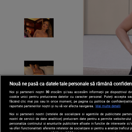
Nouă ne pasă ca datele tale personale să rămână confidenț
Noi și partenerii noștri
30
stocăm și/sau accesăm informații pe dispozitivul dvs.
cookie unici pentru prelucrarea datelor cu caracter personal. Puteți accepta sau
făcând clic mai jos sau în orice moment, pe pagina cu politica de confidențialita
raportate partenerilor noștri și nu vă vor afecta navigarea.
Mai multe detalii
Noi si partenerii nostri (retelele de socializare si agentiile de publicitate parten
nostri de servicii de date analitice) prelucram date pentru a permite website-ului
personaliza continutul si anunturile publicitare afisate in functie de interesele si/s
va oferi functionalitati aferente retelelor de socializare si pentru a analiza traficul