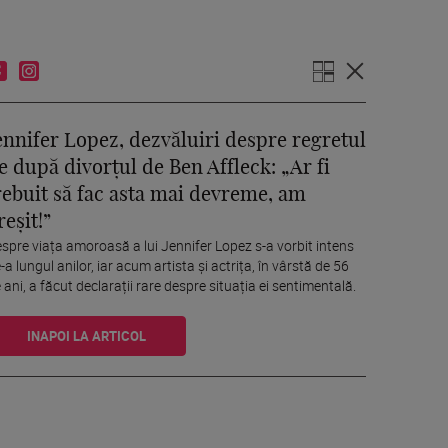
ennifer Lopez, dezvăluiri despre regretul
e după divorțul de Ben Affleck: „Ar fi
rebuit să fac asta mai devreme, am
reșit!”
spre viața amoroasă a lui Jennifer Lopez s-a vorbit intens
-a lungul anilor, iar acum artista și actrița, în vârstă de 56
 ani, a făcut declarații rare despre situația ei sentimentală.