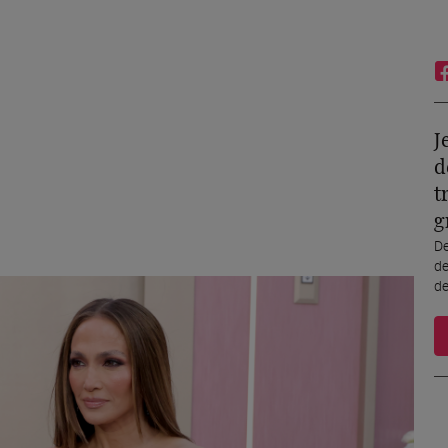
J
d
t
g
De
de
de