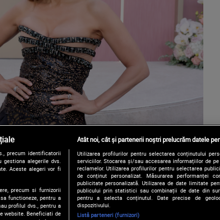
iale
Atât noi, cât și partenerii noștri prelucrăm datele pen
, precum identificatorii
Utilizarea profilurilor pentru selectarea conținutului per
 gestiona alegerile dvs.
serviciilor. Stocarea și/sau accesarea informațiilor de p
reclamelor. Utilizarea profilurilor pentru selectarea publici
te. Aceste alegeri vor fi
de conținut personalizat. Măsurarea performanței conți
publicitate personalizată. Utilizarea de date limitate pen
ere, precum si furnizorii
publicului prin statistici sau combinații de date din surs
pentru a selecta conținutul. Date precise de geoloc
 sa functioneze, pentru a
dispozitivului.
au profilul dvs., pentru a
 pe website. Beneficiati de
Listă parteneri (furnizori)