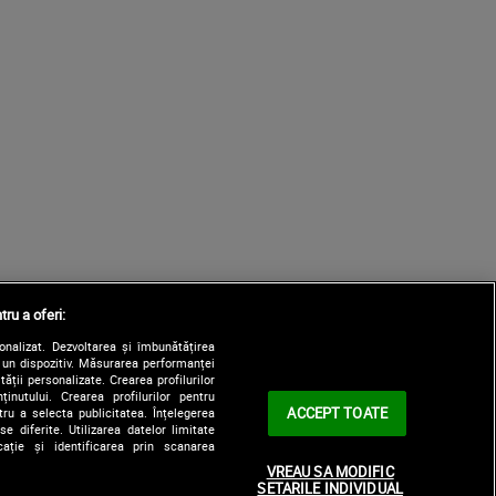
tru a oferi:
sonalizat. Dezvoltarea și îmbunătățirea
e un dispozitiv. Măsurarea performanței
tății personalizate. Crearea profilurilor
nutului. Crearea profilurilor pentru
ACCEPT TOATE
tru a selecta publicitatea. Înțelegerea
e diferite. Utilizarea datelor limitate
ație și identificarea prin scanarea
VREAU SA MODIFIC
SETARILE INDIVIDUAL