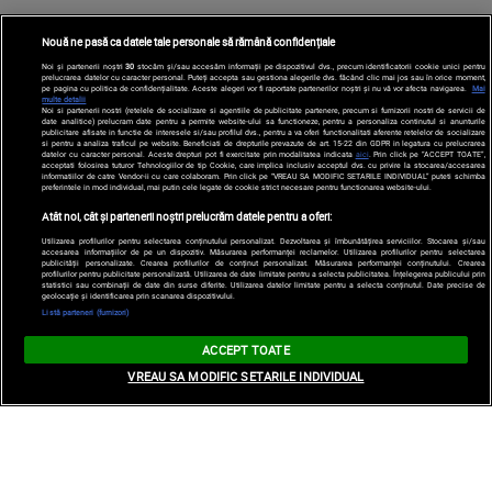
Nouă ne pasă ca datele tale personale să rămână confidențiale
Noi și partenerii noștri
30
stocăm și/sau accesăm informații pe dispozitivul dvs., precum identificatorii cookie unici pentru
prelucrarea datelor cu caracter personal. Puteți accepta sau gestiona alegerile dvs. făcând clic mai jos sau în orice moment,
pe pagina cu politica de confidențialitate. Aceste alegeri vor fi raportate partenerilor noștri și nu vă vor afecta navigarea.
Mai
multe detalii
Noi si partenerii nostri (retelele de socializare si agentiile de publicitate partenere, precum si furnizorii nostri de servicii de
date analitice) prelucram date pentru a permite website-ului sa functioneze, pentru a personaliza continutul si anunturile
publicitare afisate in functie de interesele si/sau profilul dvs., pentru a va oferi functionalitati aferente retelelor de socializare
si pentru a analiza traficul pe website. Beneficiati de drepturile prevazute de art. 15-22 din GDPR in legatura cu prelucrarea
datelor cu caracter personal. Aceste drepturi pot fi exercitate prin modalitatea indicata
aici
. Prin click pe “ACCEPT TOATE”,
acceptati folosirea tuturor Tehnologiilor de tip Cookie, care implica inclusiv acceptul dvs. cu privire la stocarea/accesarea
informatiilor de catre Vendor-ii cu care colaboram. Prin click pe “VREAU SA MODIFIC SETARILE INDIVIDUAL” puteti schimba
preferintele in mod individual, mai putin cele legate de cookie strict necesare pentru functionarea website-ului.
Atât noi, cât și partenerii noștri prelucrăm datele pentru a oferi:
Utilizarea profilurilor pentru selectarea conținutului personalizat. Dezvoltarea și îmbunătățirea serviciilor. Stocarea și/sau
accesarea informațiilor de pe un dispozitiv. Măsurarea performanței reclamelor. Utilizarea profilurilor pentru selectarea
publicității personalizate. Crearea profilurilor de conținut personalizat. Măsurarea performanței conținutului. Crearea
profilurilor pentru publicitate personalizată. Utilizarea de date limitate pentru a selecta publicitatea. Înțelegerea publicului prin
statistici sau combinații de date din surse diferite. Utilizarea datelor limitate pentru a selecta conținutul. Date precise de
geolocație și identificarea prin scanarea dispozitivului.
Listă parteneri (furnizori)
ACCEPT TOATE
VREAU SA MODIFIC SETARILE INDIVIDUAL
Suki Waterhouse, declarații sincere despre