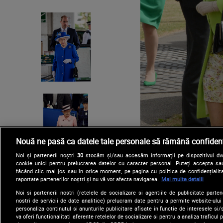
Nouă ne pasă ca datele tale personale să rămână confidenț
Noi și partenerii noștri
30
stocăm și/sau accesăm informații pe dispozitivul dvs.
cookie unici pentru prelucrarea datelor cu caracter personal. Puteți accepta sau
făcând clic mai jos sau în orice moment, pe pagina cu politica de confidențialita
raportate partenerilor noștri și nu vă vor afecta navigarea.
Mai multe detalii
Noi si partenerii nostri (retelele de socializare si agentiile de publicitate parten
nostri de servicii de date analitice) prelucram date pentru a permite website-ului
personaliza continutul si anunturile publicitare afisate in functie de interesele si/s
va oferi functionalitati aferente retelelor de socializare si pentru a analiza traficul