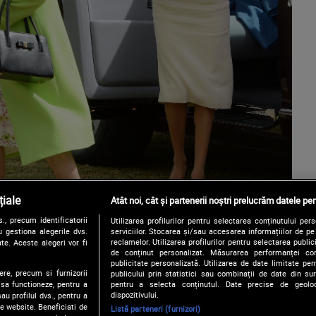
iale
Atât noi, cât și partenerii noștri prelucrăm datele pen
, precum identificatorii
Utilizarea profilurilor pentru selectarea conținutului per
 gestiona alegerile dvs.
serviciilor. Stocarea și/sau accesarea informațiilor de p
reclamelor. Utilizarea profilurilor pentru selectarea publici
te. Aceste alegeri vor fi
de conținut personalizat. Măsurarea performanței conți
publicitate personalizată. Utilizarea de date limitate pen
ere, precum si furnizorii
publicului prin statistici sau combinații de date din surs
pentru a selecta conținutul. Date precise de geoloc
 sa functioneze, pentru a
dispozitivului.
au profilul dvs., pentru a
 pe website. Beneficiati de
Listă parteneri (furnizori)