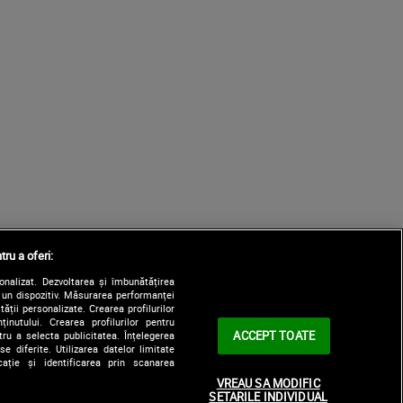
tru a oferi:
sonalizat. Dezvoltarea și îmbunătățirea
e un dispozitiv. Măsurarea performanței
tății personalizate. Crearea profilurilor
nutului. Crearea profilurilor pentru
ACCEPT TOATE
tru a selecta publicitatea. Înțelegerea
e diferite. Utilizarea datelor limitate
ație și identificarea prin scanarea
VREAU SA MODIFIC
SETARILE INDIVIDUAL