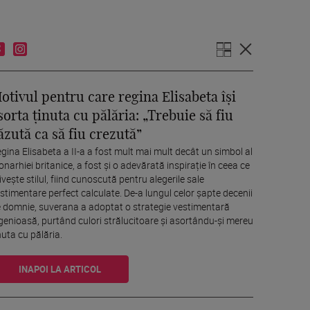
otivul pentru care regina Elisabeta își
sorta ținuta cu pălăria: „Trebuie să fiu
ăzută ca să fiu crezută”
gina Elisabeta a II-a a fost mult mai mult decât un simbol al
narhiei britanice, a fost și o adevărată inspirație în ceea ce
ivește stilul, fiind cunoscută pentru alegerile sale
stimentare perfect calculate. De-a lungul celor șapte decenii
 domnie, suverana a adoptat o strategie vestimentară
genioasă, purtând culori strălucitoare și asortându-și mereu
nuta cu pălăria.