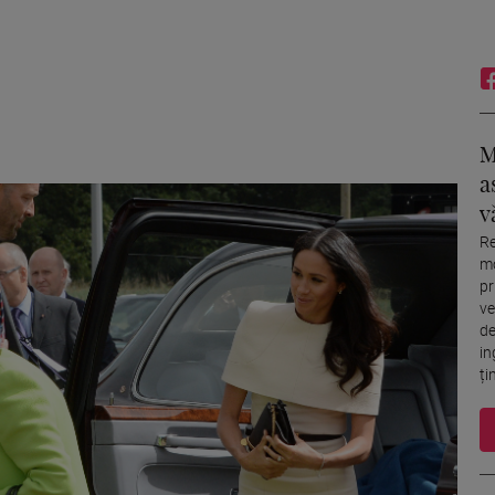
M
a
v
Re
mo
pr
ve
de
in
ți