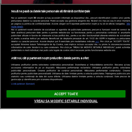
Nouă ne pasă ca datele tale personale să rămână confidențiale
Noi și partenerii noștri
30
stocăm și/sau accesăm informații pe dispozitivul dvs., precum identificatorii cookie unici pentru
prelucrarea datelor cu caracter personal. Puteți accepta sau gestiona alegerile dvs. făcând clic mai jos sau în orice moment,
pe pagina cu politica de confidențialitate. Aceste alegeri vor fi raportate partenerilor noștri și nu vă vor afecta navigarea.
Mai
multe detalii
Noi si partenerii nostri (retelele de socializare si agentiile de publicitate partenere, precum si furnizorii nostri de servicii de
date analitice) prelucram date pentru a permite website-ului sa functioneze, pentru a personaliza continutul si anunturile
publicitare afisate in functie de interesele si/sau profilul dvs., pentru a va oferi functionalitati aferente retelelor de socializare
si pentru a analiza traficul pe website. Beneficiati de drepturile prevazute de art. 15-22 din GDPR in legatura cu prelucrarea
datelor cu caracter personal. Aceste drepturi pot fi exercitate prin modalitatea indicata
aici
. Prin click pe “ACCEPT TOATE”,
acceptati folosirea tuturor Tehnologiilor de tip Cookie, care implica inclusiv acceptul dvs. cu privire la stocarea/accesarea
informatiilor de catre Vendor-ii cu care colaboram. Prin click pe “VREAU SA MODIFIC SETARILE INDIVIDUAL” puteti schimba
preferintele in mod individual, mai putin cele legate de cookie strict necesare pentru functionarea website-ului.
Atât noi, cât și partenerii noștri prelucrăm datele pentru a oferi:
Utilizarea profilurilor pentru selectarea conținutului personalizat. Dezvoltarea și îmbunătățirea serviciilor. Stocarea și/sau
accesarea informațiilor de pe un dispozitiv. Măsurarea performanței reclamelor. Utilizarea profilurilor pentru selectarea
publicității personalizate. Crearea profilurilor de conținut personalizat. Măsurarea performanței conținutului. Crearea
profilurilor pentru publicitate personalizată. Utilizarea de date limitate pentru a selecta publicitatea. Înțelegerea publicului prin
statistici sau combinații de date din surse diferite. Utilizarea datelor limitate pentru a selecta conținutul. Date precise de
geolocație și identificarea prin scanarea dispozitivului.
Listă parteneri (furnizori)
ACCEPT TOATE
VREAU SA MODIFIC SETARILE INDIVIDUAL
Parada vedetelor la premiera "Fjord" de la