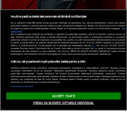
Nouă ne pasă ca datele tale personale să rămână confidențiale
Noi și partenerii noștri
30
stocăm și/sau accesăm informații pe dispozitivul dvs., precum identificatorii cookie unici pentru
prelucrarea datelor cu caracter personal. Puteți accepta sau gestiona alegerile dvs. făcând clic mai jos sau în orice moment,
pe pagina cu politica de confidențialitate. Aceste alegeri vor fi raportate partenerilor noștri și nu vă vor afecta navigarea.
Mai
multe detalii
Noi si partenerii nostri (retelele de socializare si agentiile de publicitate partenere, precum si furnizorii nostri de servicii de
date analitice) prelucram date pentru a permite website-ului sa functioneze, pentru a personaliza continutul si anunturile
publicitare afisate in functie de interesele si/sau profilul dvs., pentru a va oferi functionalitati aferente retelelor de socializare
si pentru a analiza traficul pe website. Beneficiati de drepturile prevazute de art. 15-22 din GDPR in legatura cu prelucrarea
datelor cu caracter personal. Aceste drepturi pot fi exercitate prin modalitatea indicata
aici
. Prin click pe “ACCEPT TOATE”,
acceptati folosirea tuturor Tehnologiilor de tip Cookie, care implica inclusiv acceptul dvs. cu privire la stocarea/accesarea
informatiilor de catre Vendor-ii cu care colaboram. Prin click pe “VREAU SA MODIFIC SETARILE INDIVIDUAL” puteti schimba
preferintele in mod individual, mai putin cele legate de cookie strict necesare pentru functionarea website-ului.
Atât noi, cât și partenerii noștri prelucrăm datele pentru a oferi:
Utilizarea profilurilor pentru selectarea conținutului personalizat. Dezvoltarea și îmbunătățirea serviciilor. Stocarea și/sau
accesarea informațiilor de pe un dispozitiv. Măsurarea performanței reclamelor. Utilizarea profilurilor pentru selectarea
publicității personalizate. Crearea profilurilor de conținut personalizat. Măsurarea performanței conținutului. Crearea
profilurilor pentru publicitate personalizată. Utilizarea de date limitate pentru a selecta publicitatea. Înțelegerea publicului prin
statistici sau combinații de date din surse diferite. Utilizarea datelor limitate pentru a selecta conținutul. Date precise de
geolocație și identificarea prin scanarea dispozitivului.
Listă parteneri (furnizori)
ACCEPT TOATE
VREAU SA MODIFIC SETARILE INDIVIDUAL