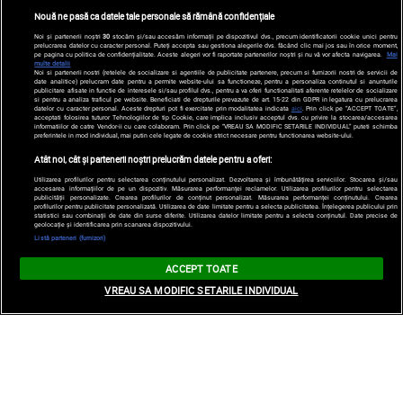
Nouă ne pasă ca datele tale personale să rămână confidențiale
Noi și partenerii noștri
30
stocăm și/sau accesăm informații pe dispozitivul dvs., precum identificatorii cookie unici pentru
prelucrarea datelor cu caracter personal. Puteți accepta sau gestiona alegerile dvs. făcând clic mai jos sau în orice moment,
pe pagina cu politica de confidențialitate. Aceste alegeri vor fi raportate partenerilor noștri și nu vă vor afecta navigarea.
Mai
multe detalii
Noi si partenerii nostri (retelele de socializare si agentiile de publicitate partenere, precum si furnizorii nostri de servicii de
date analitice) prelucram date pentru a permite website-ului sa functioneze, pentru a personaliza continutul si anunturile
publicitare afisate in functie de interesele si/sau profilul dvs., pentru a va oferi functionalitati aferente retelelor de socializare
si pentru a analiza traficul pe website. Beneficiati de drepturile prevazute de art. 15-22 din GDPR in legatura cu prelucrarea
datelor cu caracter personal. Aceste drepturi pot fi exercitate prin modalitatea indicata
aici
. Prin click pe “ACCEPT TOATE”,
acceptati folosirea tuturor Tehnologiilor de tip Cookie, care implica inclusiv acceptul dvs. cu privire la stocarea/accesarea
informatiilor de catre Vendor-ii cu care colaboram. Prin click pe “VREAU SA MODIFIC SETARILE INDIVIDUAL” puteti schimba
preferintele in mod individual, mai putin cele legate de cookie strict necesare pentru functionarea website-ului.
Atât noi, cât și partenerii noștri prelucrăm datele pentru a oferi:
Utilizarea profilurilor pentru selectarea conținutului personalizat. Dezvoltarea și îmbunătățirea serviciilor. Stocarea și/sau
accesarea informațiilor de pe un dispozitiv. Măsurarea performanței reclamelor. Utilizarea profilurilor pentru selectarea
publicității personalizate. Crearea profilurilor de conținut personalizat. Măsurarea performanței conținutului. Crearea
profilurilor pentru publicitate personalizată. Utilizarea de date limitate pentru a selecta publicitatea. Înțelegerea publicului prin
statistici sau combinații de date din surse diferite. Utilizarea datelor limitate pentru a selecta conținutul. Date precise de
geolocație și identificarea prin scanarea dispozitivului.
Listă parteneri (furnizori)
ACCEPT TOATE
VREAU SA MODIFIC SETARILE INDIVIDUAL
Sydney Sweeney, răvășitoare la petrecerea de
după Oscaruri. Cele mai lăudate ținute ale