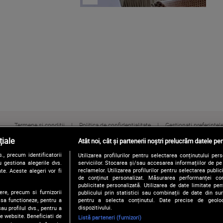
Termene și condiții
Politica de confidențialitate
Gestionați preferințel
iale
Atât noi, cât și partenerii noștri prelucrăm datele pen
, precum identificatorii
Utilizarea profilurilor pentru selectarea conținutului per
 gestiona alegerile dvs.
serviciilor. Stocarea și/sau accesarea informațiilor de p
reclamelor. Utilizarea profilurilor pentru selectarea publici
te. Aceste alegeri vor fi
de conținut personalizat. Măsurarea performanței conți
publicitate personalizată. Utilizarea de date limitate pen
ere, precum si furnizorii
publicului prin statistici sau combinații de date din surs
pentru a selecta conținutul. Date precise de geoloc
 sa functioneze, pentru a
dispozitivului.
au profilul dvs., pentru a
 pe website. Beneficiati de
Listă parteneri (furnizori)