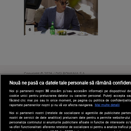
Copyright © 2026 / DIGI ROMANIA S.A.
Nouă ne pasă ca datele tale personale să rămână confidenț
Noi și partenerii noștri
30
stocăm și/sau accesăm informații pe dispozitivul dvs.
cookie unici pentru prelucrarea datelor cu caracter personal. Puteți accepta sau
făcând clic mai jos sau în orice moment, pe pagina cu politica de confidențialita
raportate partenerilor noștri și nu vă vor afecta navigarea.
Mai multe detalii
Noi si partenerii nostri (retelele de socializare si agentiile de publicitate parten
nostri de servicii de date analitice) prelucram date pentru a permite website-ului
personaliza continutul si anunturile publicitare afisate in functie de interesele si/s
va oferi functionalitati aferente retelelor de socializare si pentru a analiza traficul