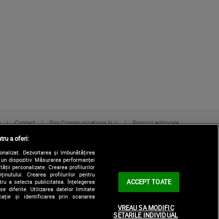
e
Contact
Digi Communications N.V.
Principii editoriale
tru a oferi:
sonalizat. Dezvoltarea și îmbunătățirea
e un dispozitiv. Măsurarea performanței
tății personalizate. Crearea profilurilor
nutului. Crearea profilurilor pentru
ACCEPT TOATE
tru a selecta publicitatea. Înțelegerea
e diferite. Utilizarea datelor limitate
ație și identificarea prin scanarea
VREAU SA MODIFIC
SETARILE INDIVIDUAL