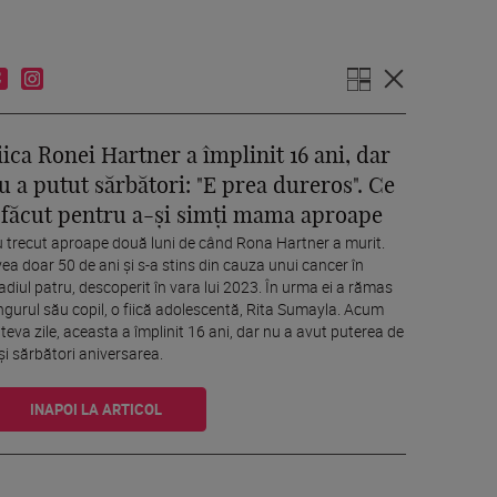
iica Ronei Hartner a împlinit 16 ani, dar
u a putut sărbători: "E prea dureros". Ce
 făcut pentru a-și simți mama aproape
 trecut aproape două luni de când Rona Hartner a murit.
ea doar 50 de ani și s-a stins din cauza unui cancer în
adiul patru, descoperit în vara lui 2023. În urma ei a rămas
ngurul său copil, o fiică adolescentă, Rita Sumayla. Acum
teva zile, aceasta a împlinit 16 ani, dar nu a avut puterea de
și sărbători aniversarea.