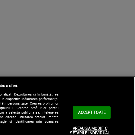
tru a oferi:
sonalizat. Dezvoltarea și îmbunătățirea
e un dispozitiv. Măsurarea performanței
tății personalizate. Crearea profilurilor
nutului. Crearea profilurilor pentru
ACCEPT TOATE
tru a selecta publicitatea. Înțelegerea
e diferite. Utilizarea datelor limitate
ație și identificarea prin scanarea
VREAU SA MODIFIC
SETARILE INDIVIDUAL