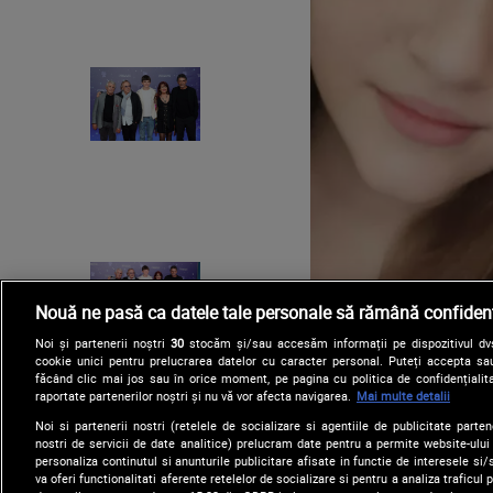
Nouă ne pasă ca datele tale personale să rămână confidenț
Noi și partenerii noștri
30
stocăm și/sau accesăm informații pe dispozitivul dvs.
cookie unici pentru prelucrarea datelor cu caracter personal. Puteți accepta sau
făcând clic mai jos sau în orice moment, pe pagina cu politica de confidențialita
raportate partenerilor noștri și nu vă vor afecta navigarea.
Mai multe detalii
Noi si partenerii nostri (retelele de socializare si agentiile de publicitate parten
nostri de servicii de date analitice) prelucram date pentru a permite website-ului
personaliza continutul si anunturile publicitare afisate in functie de interesele si/s
va oferi functionalitati aferente retelelor de socializare si pentru a analiza traficul