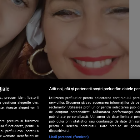
iale
Atât noi, cât și partenerii noștri prelucrăm datele pen
, precum identificatorii
Utilizarea profilurilor pentru selectarea conținutului per
 gestiona alegerile dvs.
serviciilor. Stocarea și/sau accesarea informațiilor de p
reclamelor. Utilizarea profilurilor pentru selectarea publici
te. Aceste alegeri vor fi
de conținut personalizat. Măsurarea performanței conți
publicitate personalizată. Utilizarea de date limitate pen
ere, precum si furnizorii
publicului prin statistici sau combinații de date din surs
pentru a selecta conținutul. Date precise de geoloc
 sa functioneze, pentru a
dispozitivului.
au profilul dvs., pentru a
 pe website. Beneficiati de
Listă parteneri (furnizori)