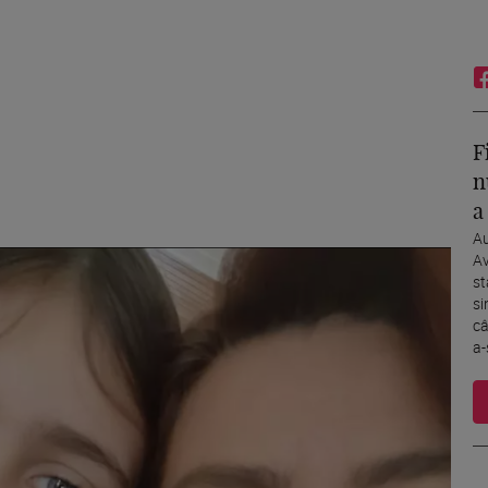
F
n
a
Au
Av
st
si
câ
a-