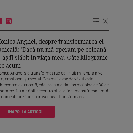
onica Anghel, despre transformarea ei
adicală: "Dacă nu mă operam pe coloană,
-aș fi slăbit în viața mea". Câte kilograme
re acum
nica Anghel s-a transformat radical în ultimii ani, la nivel
zic, emoțional și mental. Cea mai lesne de văzut este
himbarea exterioară, căci solista a dat jos mai bine de 30 de
lograme. Nu a slăbit necontrolat, ci a fost mereu înconjurată
 oameni care i-au supravegheat transformarea.