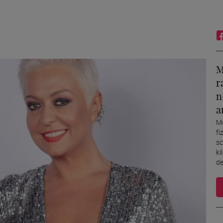
M
r
n
a
Mo
fi
sc
ki
de