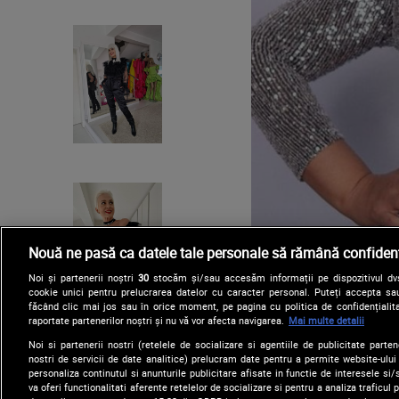
Nouă ne pasă ca datele tale personale să rămână confidenț
Noi și partenerii noștri
30
stocăm și/sau accesăm informații pe dispozitivul dvs.
cookie unici pentru prelucrarea datelor cu caracter personal. Puteți accepta sau
făcând clic mai jos sau în orice moment, pe pagina cu politica de confidențialita
raportate partenerilor noștri și nu vă vor afecta navigarea.
Mai multe detalii
Noi si partenerii nostri (retelele de socializare si agentiile de publicitate parten
nostri de servicii de date analitice) prelucram date pentru a permite website-ului
personaliza continutul si anunturile publicitare afisate in functie de interesele si/s
va oferi functionalitati aferente retelelor de socializare si pentru a analiza traficul