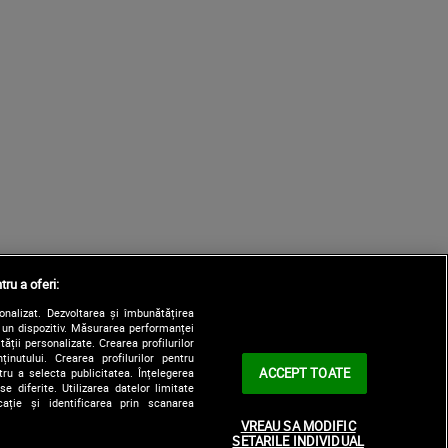
tru a oferi:
sonalizat. Dezvoltarea și îmbunătățirea
e un dispozitiv. Măsurarea performanței
tății personalizate. Crearea profilurilor
nutului. Crearea profilurilor pentru
ACCEPT TOATE
tru a selecta publicitatea. Înțelegerea
e diferite. Utilizarea datelor limitate
ație și identificarea prin scanarea
VREAU SA MODIFIC
SETARILE INDIVIDUAL