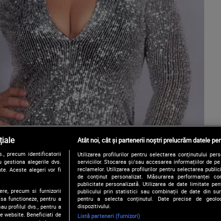
iale
Atât noi, cât și partenerii noștri prelucrăm datele pen
, precum identificatorii
Utilizarea profilurilor pentru selectarea conținutului per
 gestiona alegerile dvs.
serviciilor. Stocarea și/sau accesarea informațiilor de p
reclamelor. Utilizarea profilurilor pentru selectarea publici
te. Aceste alegeri vor fi
de conținut personalizat. Măsurarea performanței conți
publicitate personalizată. Utilizarea de date limitate pen
ere, precum si furnizorii
publicului prin statistici sau combinații de date din surs
pentru a selecta conținutul. Date precise de geoloc
 sa functioneze, pentru a
dispozitivului.
au profilul dvs., pentru a
 pe website. Beneficiati de
Listă parteneri (furnizori)