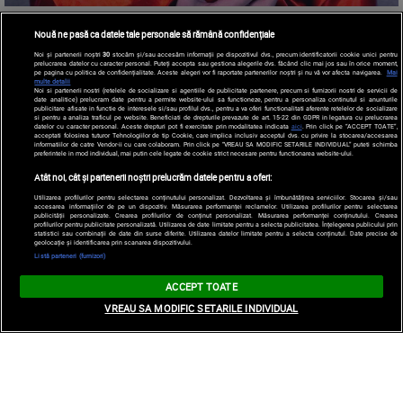
Nouă ne pasă ca datele tale personale să rămână confidențiale
Noi și partenerii noștri
30
stocăm și/sau accesăm informații pe dispozitivul dvs., precum identificatorii cookie unici pentru
prelucrarea datelor cu caracter personal. Puteți accepta sau gestiona alegerile dvs. făcând clic mai jos sau în orice moment,
pe pagina cu politica de confidențialitate. Aceste alegeri vor fi raportate partenerilor noștri și nu vă vor afecta navigarea.
Mai
multe detalii
Noi si partenerii nostri (retelele de socializare si agentiile de publicitate partenere, precum si furnizorii nostri de servicii de
date analitice) prelucram date pentru a permite website-ului sa functioneze, pentru a personaliza continutul si anunturile
publicitare afisate in functie de interesele si/sau profilul dvs., pentru a va oferi functionalitati aferente retelelor de socializare
si pentru a analiza traficul pe website. Beneficiati de drepturile prevazute de art. 15-22 din GDPR in legatura cu prelucrarea
datelor cu caracter personal. Aceste drepturi pot fi exercitate prin modalitatea indicata
aici
. Prin click pe “ACCEPT TOATE”,
acceptati folosirea tuturor Tehnologiilor de tip Cookie, care implica inclusiv acceptul dvs. cu privire la stocarea/accesarea
informatiilor de catre Vendor-ii cu care colaboram. Prin click pe “VREAU SA MODIFIC SETARILE INDIVIDUAL” puteti schimba
preferintele in mod individual, mai putin cele legate de cookie strict necesare pentru functionarea website-ului.
Atât noi, cât și partenerii noștri prelucrăm datele pentru a oferi:
Utilizarea profilurilor pentru selectarea conținutului personalizat. Dezvoltarea și îmbunătățirea serviciilor. Stocarea și/sau
accesarea informațiilor de pe un dispozitiv. Măsurarea performanței reclamelor. Utilizarea profilurilor pentru selectarea
publicității personalizate. Crearea profilurilor de conținut personalizat. Măsurarea performanței conținutului. Crearea
profilurilor pentru publicitate personalizată. Utilizarea de date limitate pentru a selecta publicitatea. Înțelegerea publicului prin
statistici sau combinații de date din surse diferite. Utilizarea datelor limitate pentru a selecta conținutul. Date precise de
geolocație și identificarea prin scanarea dispozitivului.
Listă parteneri (furnizori)
ACCEPT TOATE
VREAU SA MODIFIC SETARILE INDIVIDUAL
O tânără a cheltuit 10.000 de lire sterline ca să