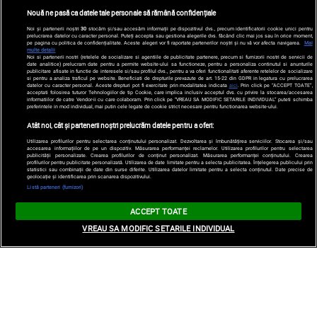
Nouă ne pasă ca datele tale personale să rămână confidențiale
Noi și partenerii noștri
30
stocăm și/sau accesăm informații pe dispozitivul dvs., precum identificatorii cookie unici pentru
prelucrarea datelor cu caracter personal. Puteți accepta sau gestiona alegerile dvs. făcând clic mai jos sau în orice moment,
pe pagina cu politica de confidențialitate. Aceste alegeri vor fi raportate partenerilor noștri și nu vă vor afecta navigarea.
Mai
multe detalii
Noi si partenerii nostri (retelele de socializare si agentiile de publicitate partenere, precum si furnizorii nostri de servicii de
date analitice) prelucram date pentru a permite website-ului sa functioneze, pentru a personaliza continutul si anunturile
publicitare afisate in functie de interesele si/sau profilul dvs., pentru a va oferi functionalitati aferente retelelor de socializare
si pentru a analiza traficul pe website. Beneficiati de drepturile prevazute de art. 15-22 din GDPR in legatura cu prelucrarea
datelor cu caracter personal. Aceste drepturi pot fi exercitate prin modalitatea indicata
aici
. Prin click pe “ACCEPT TOATE”,
acceptati folosirea tuturor Tehnologiilor de tip Cookie, care implica inclusiv acceptul dvs. cu privire la stocarea/accesarea
informatiilor de catre Vendor-ii cu care colaboram. Prin click pe “VREAU SA MODIFIC SETARILE INDIVIDUAL” puteti schimba
preferintele in mod individual, mai putin cele legate de cookie strict necesare pentru functionarea website-ului.
Atât noi, cât și partenerii noștri prelucrăm datele pentru a oferi:
Utilizarea profilurilor pentru selectarea conținutului personalizat. Dezvoltarea și îmbunătățirea serviciilor. Stocarea și/sau
accesarea informațiilor de pe un dispozitiv. Măsurarea performanței reclamelor. Utilizarea profilurilor pentru selectarea
publicității personalizate. Crearea profilurilor de conținut personalizat. Măsurarea performanței conținutului. Crearea
profilurilor pentru publicitate personalizată. Utilizarea de date limitate pentru a selecta publicitatea. Înțelegerea publicului prin
statistici sau combinații de date din surse diferite. Utilizarea datelor limitate pentru a selecta conținutul. Date precise de
geolocație și identificarea prin scanarea dispozitivului.
Listă parteneri (furnizori)
ACCEPT TOATE
VREAU SA MODIFIC SETARILE INDIVIDUAL
Rita Ora, cum n-ai mai văzut-o. Artista,
electrizantă într-un costum cu animal print,