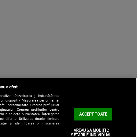
tru a oferi:
sonalizat. Dezvoltarea și îmbunătățirea
e un dispozitiv. Măsurarea performanței
tății personalizate. Crearea profilurilor
nutului. Crearea profilurilor pentru
ACCEPT TOATE
tru a selecta publicitatea. Înțelegerea
e diferite. Utilizarea datelor limitate
ație și identificarea prin scanarea
VREAU SA MODIFIC
SETARILE INDIVIDUAL