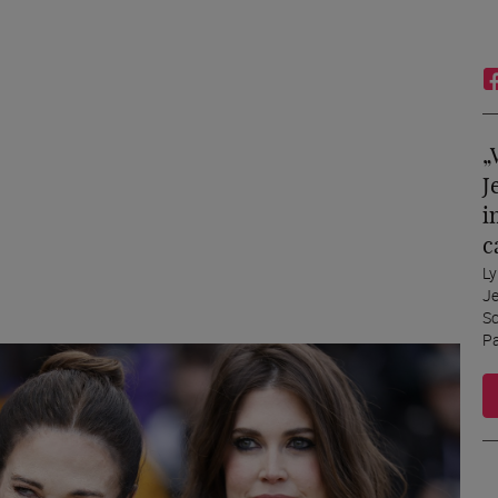
„
J
i
c
Ly
Je
Sc
Pa