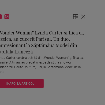
Wonder Woman” Lynda Carter și fiica ei,
essica, au cucerit Parisul. Un duo,
mpresionant la Săptămâna Modei din
apitala franceză
nda Carter, celebra actriță din „Wonder Woman”, și fiica sa,
nnifer Altman, au predat o lecție de stil, la show-ul
hiaparelli Haute Couture, luni, la Săptămâna Modei de la
ris.