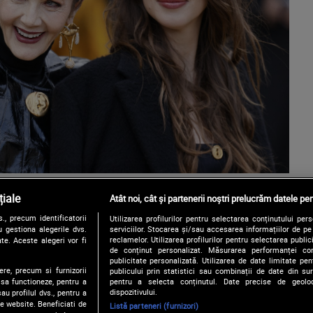
iale
Atât noi, cât și partenerii noștri prelucrăm datele pen
, precum identificatorii
Utilizarea profilurilor pentru selectarea conținutului per
 gestiona alegerile dvs.
serviciilor. Stocarea și/sau accesarea informațiilor de p
reclamelor. Utilizarea profilurilor pentru selectarea publici
te. Aceste alegeri vor fi
de conținut personalizat. Măsurarea performanței conți
publicitate personalizată. Utilizarea de date limitate pen
ere, precum si furnizorii
publicului prin statistici sau combinații de date din surs
pentru a selecta conținutul. Date precise de geoloc
 sa functioneze, pentru a
dispozitivului.
au profilul dvs., pentru a
 pe website. Beneficiati de
Listă parteneri (furnizori)