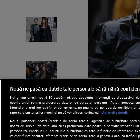
Nouă ne pasă ca datele tale personale să rămână confidenț
Noi și partenerii noștri
30
stocăm și/sau accesăm informații pe dispozitivul dvs.
cookie unici pentru prelucrarea datelor cu caracter personal. Puteți accepta sau
făcând clic mai jos sau în orice moment, pe pagina cu politica de confidențialita
raportate partenerilor noștri și nu vă vor afecta navigarea.
Mai multe detalii
Noi si partenerii nostri (retelele de socializare si agentiile de publicitate parten
nostri de servicii de date analitice) prelucram date pentru a permite website-ului
personaliza continutul si anunturile publicitare afisate in functie de interesele si/s
va oferi functionalitati aferente retelelor de socializare si pentru a analiza traficul