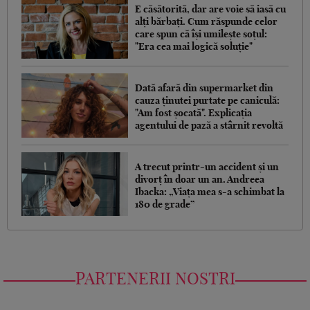
E căsătorită, dar are voie să iasă cu
alți bărbați. Cum răspunde celor
care spun că își umilește soțul:
"Era cea mai logică soluție"
Dată afară din supermarket din
cauza ținutei purtate pe caniculă:
"Am fost șocată". Explicația
agentului de pază a stârnit revoltă
A trecut printr-un accident și un
divorț în doar un an. Andreea
Ibacka: „Viața mea s-a schimbat la
180 de grade”
PARTENERII NOSTRI