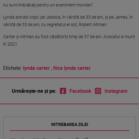
nu sunt îmbrăcați pentru un eveniment monden”.
Lynda are doi copii: pe Jessica, în vârstă de 33 de ani, și pe James, în
vârstă de 35 de ani, cu regretatul ei soț, Robert Altman.
Carter și Altman au fost căsătoriți timp de 37 de ani. Avocatul a murit
în 2021.
Etichete:
lynda carter
,
fiica lynda carter
Urmărește-ne și pe:
Facebook
Instagram
INTREBAREA ZILEI