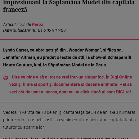
impresionant la Săptămâna Modei din capitala
franceză
Articol scris de
Peroz
Data publicării:
30.01.2025 16:09
Lynda Carter, celebra actriță din „Wonder Woman”, și fiica sa,
Jennifer Altman, au predat o lecție de stil, la show-ul Schiaparelli
Haute Couture, luni, la Săptămâna Modei de la Paris.
Uite ce bine e să ai tot ce vrei într-un singur loc. În Digi Online
vezi și filme și sport și documentare și desene animate! Hai să
vezi cât de ușor ai acces, doar cu un click, dacă ai cont DIGI.ro!
Vedeta în vârstă de 73 de ani și cântăreața de 34 de ani s-au numărat
printre primii oaspeți sosiți la evenimentul fashion și au captat atenția
tuturor cu apariția lor.