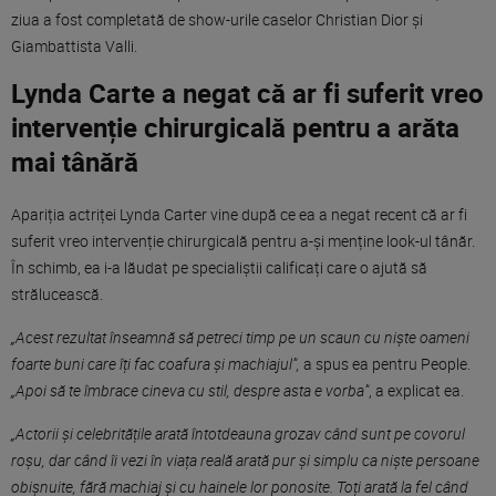
ziua a fost completată de show-urile caselor Christian Dior și
Giambattista Valli.
Lynda Carte a negat că ar fi suferit vreo
intervenție chirurgicală pentru a arăta
mai tânără
Apariția actriței Lynda Carter vine după ce ea a negat recent că ar fi
suferit vreo intervenție chirurgicală pentru a-și menține look-ul tânăr.
În schimb, ea i-a lăudat pe specialiștii calificați care o ajută ​​să
strălucească.
„Acest rezultat înseamnă să petreci timp pe un scaun cu niște oameni
foarte buni care îți fac coafura și machiajul”,
a spus ea pentru People.
„Apoi să te îmbrace cineva cu stil, despre asta e vorba”
, a explicat ea.
„Actorii și celebritățile arată întotdeauna grozav când sunt pe covorul
roșu, dar când îi vezi în viața reală arată pur și simplu ca niște persoane
obișnuite, fără machiaj și cu hainele lor ponosite. Toți arată la fel când