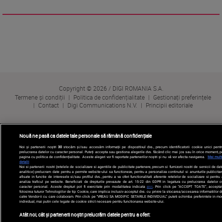
Copyright © 2026 / DIGI ROMANIA S.A.
Termene și condiții
Politica de confidențialitate
Gestionați preferințele
Contact
Digi Communications N.V.
Principii editoriale
Nouă ne pasă ca datele tale personale să rămână confidențiale
Noi și partenerii noștri
30
stocăm și/sau accesăm informații pe dispozitivul dvs., precum identificatorii cookie unici pentr
prelucrarea datelor cu caracter personal. Puteți accepta sau gestiona alegerile dvs. făcând clic mai jos sau în orice moment, p
pagina cu politica de confidențialitate. Aceste alegeri vor fi raportate partenerilor noștri și nu vă vor afecta navigarea.
Mai mult
detalii
Noi si partenerii nostri (retelele de socializare si agentiile de publicitate partenere, precum si furnizorii nostri de servicii de da
analitice) prelucram date pentru a permite website-ului sa functioneze, pentru a personaliza continutul si anunturile publicitar
afisate in functie de interesele si/sau profilul dvs., pentru a va oferi functionalitati aferente retelelor de socializare si pentru
analiza traficul pe website. Beneficiati de drepturile prevazute de art. 15-22 din GDPR in legatura cu prelucrarea datelor c
caracter personal. Aceste drepturi pot fi exercitate prin modalitatea indicata
aici
. Prin click pe “ACCEPT TOATE”, acceptat
folosirea tuturor Tehnologiilor de tip Cookie, care implica inclusiv acceptul dvs. cu privire la stocarea/accesarea informatiilor d
catre Vendor-ii cu care colaboram. Prin click pe “VREAU SA MODIFIC SETARILE INDIVIDUAL” puteti schimba preferintele in mo
individual, mai putin cele legate de cookie strict necesare pentru functionarea website-ului.
Atât noi, cât și partenerii noștri prelucrăm datele pentru a oferi: