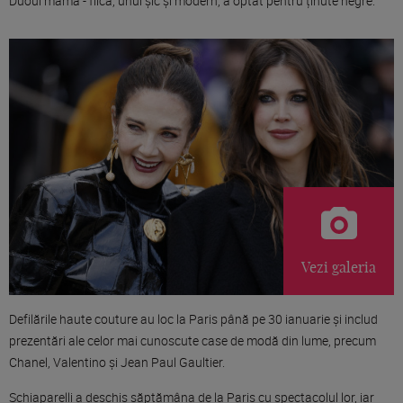
Duoul mamă - fiică, unul șic și modern, a optat pentru ținute negre.
Vezi galeria
Defilările haute couture au loc la Paris până pe 30 ianuarie şi includ
prezentări ale celor mai cunoscute case de modă din lume, precum
Chanel, Valentino şi Jean Paul Gaultier.
Schiaparelli a deschis săptămâna de la Paris cu spectacolul lor, iar