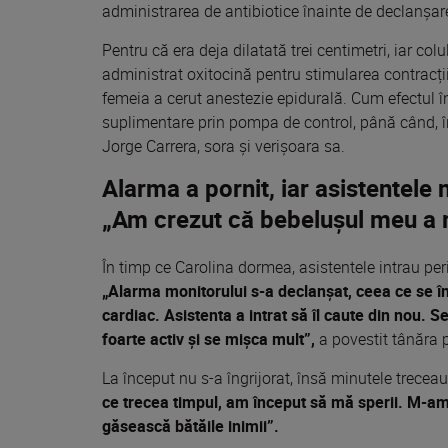
administrarea de antibiotice înainte de declanșare
Pentru că era deja dilatată trei centimetri, iar col
administrat oxitocină pentru stimularea contracții
femeia a cerut anestezie epidurală. Cum efectul î
suplimentare prin pompa de control, până când, în 
Jorge Carrera, sora și verișoara sa.
Alarma a pornit, iar asistentele 
„Am crezut că bebelușul meu a 
În timp ce Carolina dormea, asistentele intrau peri
„Alarma monitorului s-a declanșat, ceea ce se î
cardiac. Asistenta a intrat să îl caute din nou. 
foarte activ și se mișca mult”,
a povestit tânăra 
La început nu s-a îngrijorat, însă minutele trecea
ce trecea timpul, am început să mă sperii. M-a
găsească bătăile inimii”.