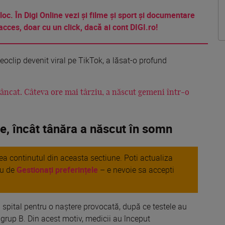
 loc. În Digi Online vezi și filme și sport și documentare
acces, doar cu un click, dacă ai cont DIGI.ro!
eoclip devenit viral pe TikTok, a lăsat-o profund
 mâncat. Câteva ore mai târziu, a născut gemeni într-o
de, încât tânăra a născut în somn
area continutul din aceasta sectiune. Poti actualiza
au de
Gestionați preferințele
– e nevoie sa accepti
 spital pentru o naștere provocată, după ce testele au
 grup B. Din acest motiv, medicii au început