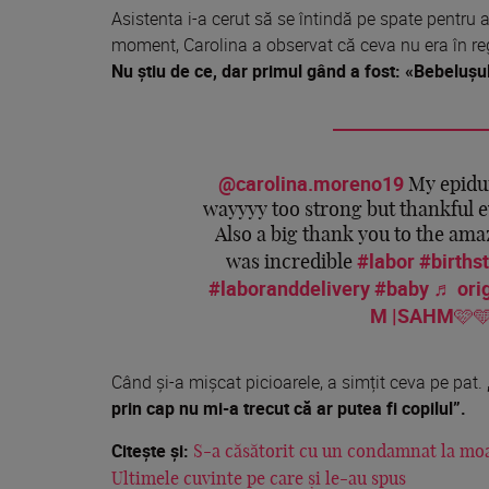
Asistenta i-a cerut să se întindă pe spate pentru 
moment, Carolina a observat că ceva nu era în re
Nu știu de ce, dar primul gând a fost: «Bebelușu
@carolina.moreno19
My epidu
wayyyy too strong but thankful 
Also a big thank you to the ama
#labor
#births
was incredible
#laboranddelivery
#baby
♬ orig
M |SAHM🩷
Când și-a mișcat picioarele, a simțit ceva pe pat.
prin cap nu mi-a trecut că ar putea fi copilul”.
Citește și:
S-a căsătorit cu un condamnat la moart
Ultimele cuvinte pe care și le-au spus