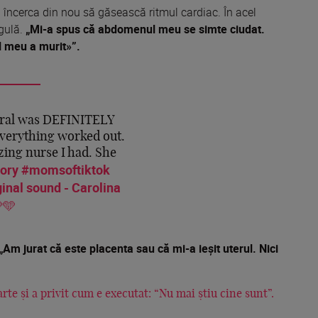
a încerca din nou să găsească ritmul cardiac. În acel
gulă.
„Mi-a spus că abdomenul meu se simte ciudat.
l meu a murit»”.
ral was DEFINITELY
everything worked out.
zing nurse I had. She
tory
#momsoftiktok
inal sound - Carolina
🩵
„Am jurat că este placenta sau că mi-a ieșit uterul. Nici
e și a privit cum e executat: “Nu mai știu cine sunt”.