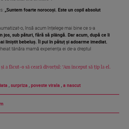
os:
„Suntem foarte norocoși. Este un copil absolut
aumatizat-o, însă acum înțelege mai bine ce s-a
în jos, sub pături, fără să plângă. Dar acum, după ce îi
i liniștit bebeluș. Îl pui în pătuț și adoarme imediat.
ncheiat tânăra mamă experiența ei de-a dreptul
și a făcut-o să ceară divorțul: "Am început să țip la el.
iata
,
surpriza
,
poveste virala
,
a nascut
am