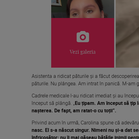
Vezi galeria
Asistenta a ridicat păturile și a făcut descoperirea
păturile. Nu plângea. Am intrat în panică. M-am g
Cadrele medicale l-au ridicat imediat și au începu
început să plângă. „
Eu țipam. Am început să țip l
nașterea. De fapt, am ratat-o cu toții”.
Privind acum în urmă, Carolina spune că adevărul
nasc. El s-a născut singur. Nimeni nu și-a dat s
înfricoșător: nu îi mai găseau bătăile inimii pen