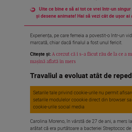
Uite ce bine e să ai tot ce vrei într-un singur
și desene animate! Hai să vezi cât de ușor ai 
Experiența, pe care femeia a povestit-o într-un vid
marcată, chiar dacă finalul a fost unul fericit.
Citește și:
A crezut că i s-a făcut rău de la ce a
mașină aflată în mers
Travaliul a evoluat atât de repe
Setarile tale privind cookie-urile nu permit afis
setarile modulelor coookie direct din browser s
cookie-urile social media
Carolina Moreno, în vârstă de 27 de ani, a mers la
arătat că era purtătoare a bacteriei Streptococ de