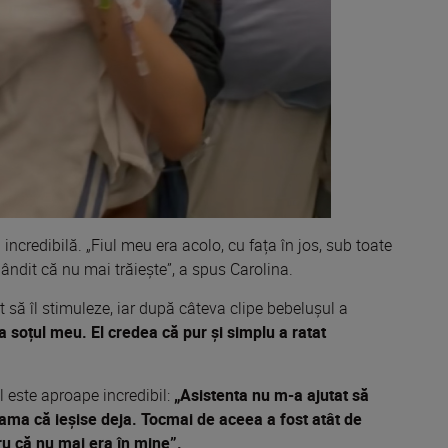
 incredibilă. „Fiul meu era acolo, cu fața în jos, sub toate
ândit că nu mai trăiește”, a spus Carolina.
t să îl stimuleze, iar după câteva clipe bebelușul a
a soțul meu. El credea că pur și simplu a ratat
 este aproape incredibil:
„Asistenta nu m-a ajutat să
eama că ieșise deja. Tocmai de aceea a fost atât de
tru că nu mai era în mine”.