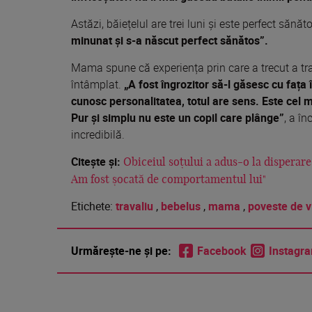
Astăzi, băiețelul are trei luni și este perfect sănăt
minunat și s-a născut perfect sănătos”.
Mama spune că experiența prin care a trecut a tr
întâmplat.
„A fost îngrozitor să-l găsesc cu fața 
cunosc personalitatea, totul are sens. Este cel ma
Pur și simplu nu este un copil care plânge”
, a î
incredibilă.
Citește și:
Obiceiul soțului a adus-o la disperare 
Am fost șocată de comportamentul lui"
Etichete:
travaliu
,
bebelus
,
mama
,
poveste de v
Urmărește-ne și pe:
Facebook
Instagr