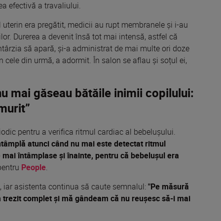
a efectivă a travaliului.
ul uterin era pregătit, medicii au rupt membranele și i-au
lor. Durerea a devenit însă tot mai intensă, astfel că
ntârzia să apară, și-a administrat de mai multe ori doze
cele din urmă, a adormit. În salon se aflau și soțul ei,
nu mai găseau bătăile inimii copilului:
murit”
odic pentru a verifica ritmul cardiac al bebelușului.
ntâmplă atunci când nu mai este detectat ritmul
Se mai întâmplase și înainte, pentru că bebelușul era
pentru
People
.
u, iar asistenta continua să caute semnalul:
"Pe măsură
m trezit complet și mă gândeam că nu reușesc să-i mai