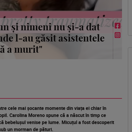
mn și nimeni nu și-a dat
de l-au găsit asistentele
ă a murit"
tre cele mai șocante momente din viața ei chiar în
copil. Carolina Moreno spune că a născut în timp ce
că bebelușul venise pe lume. Micuțul a fost descoperit
s sub un morman de pături.