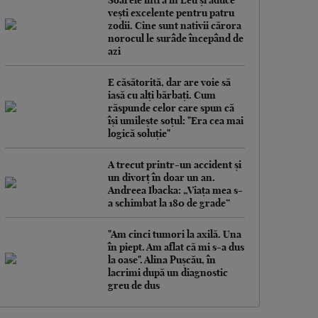
Soarele intră în Leu și aduce
vești excelente pentru patru
zodii. Cine sunt nativii cărora
norocul le surâde începând de
azi
E căsătorită, dar are voie să
iasă cu alți bărbați. Cum
răspunde celor care spun că
își umilește soțul: "Era cea mai
logică soluție"
A trecut printr-un accident și
un divorț în doar un an.
Andreea Ibacka: „Viața mea s-
a schimbat la 180 de grade”
"Am cinci tumori la axilă. Una
în piept. Am aflat că mi s-a dus
la oase". Alina Pușcău, în
lacrimi după un diagnostic
greu de dus