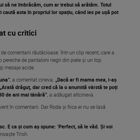
ebui să ne îmbrăcăm, cum ar trebui să arătăm. Totul
 caută asta în propriul lor spațiu, când ies pe ușă pot
t cu critici
 de comentarii răutăcioase. Într-un clip recent, care a
 pereche de pantaloni negri din piele și un top
t și mesaje acide.
auna”
, a comentat cineva.
„Dacă ar fi mama mea, i-aș
„Arată drăguț, dar cred că la o anumită vârstă te poți
30 de ani mai tânără”
, a adăugat altcineva.
cvent în comentarii.
Dar Roda și fiica ei nu se lasă
. E ca și cum aș spune: ‘Perfect, să le văd. Și voi
unoaște Trish.