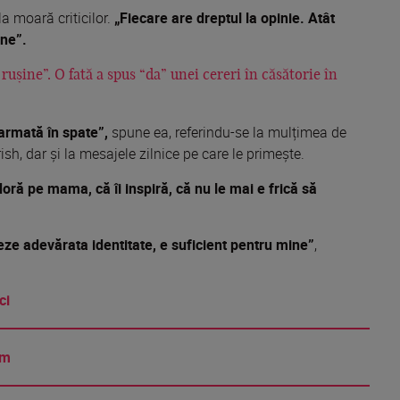
 moară criticilor.
„Fiecare are dreptul la opinie. Atât
ine”.
ușine”. O fată a spus “da” unei cereri în căsătorie în
armată în spate”,
spune ea, referindu-se la mulțimea de
ish, dar și la mesajele zilnice pe care le primește.
ră pe mama, că îi inspiră, că nu le mai e frică să
ze adevărata identitate, e suficient pentru mine”
,
ci
am