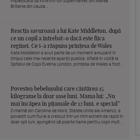
împiedicată să intre într-un supermarket din Marea
Britanie din cauza...
Reacția savuroasă a lui Kate Middleton, după
ce un copil a întrebat-o dacă este fiica
reginei. Ce i-a răspuns prințesa de Wales
Kate Middleton a avut parte de un moment amuzant în
timpul celei mai recente apariții publice. Aflată în vizită la
Spitalul de Copii Evelina London, prințesa de Wales a fost...
Povestea bebelușului care cântărea 15
kilograme la doar șase luni. Mama lui: „Nu
mai încăpea în pijamale de 12 luni, e special”
O mamă din Carolina de Nord, Statele Unite ale Americii, a
povestit cum fiul ei a crescut într-un ritm extrem de rapid în
doar opt luni, ajungând să poarte haine pentru copii mult...