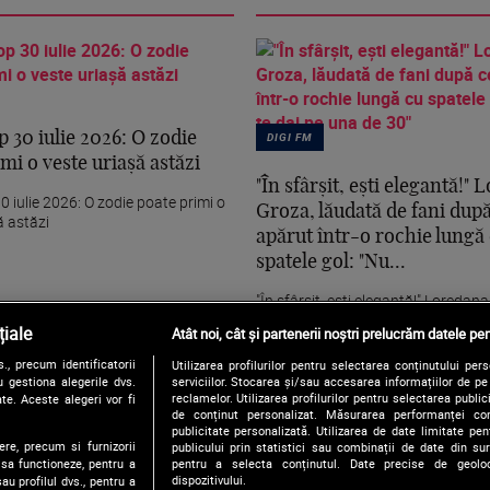
 30 iulie 2026: O zodie
DIGI FM
mi o veste uriașă astăzi
"În sfârșit, ești elegantă!"
 iulie 2026: O zodie poate primi o
Groza, lăudată de fani după
ă astăzi
apărut într-o rochie lungă
spatele gol: "Nu...
"În sfârșit, ești elegantă!" Loredan
lăudată de fani după ce a apărut înt
iale
Atât noi, cât și partenerii noștri prelucrăm datele pen
, precum identificatorii
Utilizarea profilurilor pentru selectarea conținutului per
 gestiona alegerile dvs.
serviciilor. Stocarea și/sau accesarea informațiilor de p
reclamelor. Utilizarea profilurilor pentru selectarea publici
te. Aceste alegeri vor fi
de conținut personalizat. Măsurarea performanței conți
publicitate personalizată. Utilizarea de date limitate pen
ere, precum si furnizorii
publicului prin statistici sau combinații de date din surs
pentru a selecta conținutul. Date precise de geoloc
 sa functioneze, pentru a
dispozitivului.
au profilul dvs., pentru a