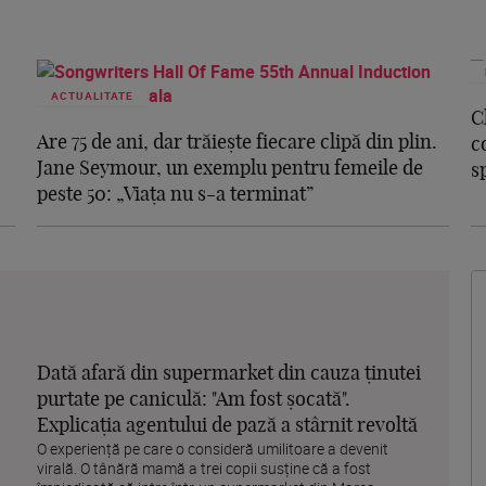
ACTUALITATE
C
Are 75 de ani, dar trăiește fiecare clipă din plin.
c
Jane Seymour, un exemplu pentru femeile de
s
peste 50: „Viața nu s-a terminat”
Dată afară din supermarket din cauza ținutei
purtate pe caniculă: "Am fost șocată".
Explicația agentului de pază a stârnit revoltă
O experiență pe care o consideră umilitoare a devenit
virală. O tânără mamă a trei copii susține că a fost