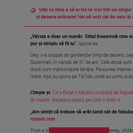
Uite ce bine e să ai tot ce vrei într-un singur
și desene animate! Hai să vezi cât de ușor ai 
„Vârsta e doar un număr. Stilul înseamnă cine eșt
pur și simplu să fii tu”
, spune ea.
Deși s-a ocupat de garderobe timp de decenii, cea
Suzannah, în vârstă de 31 de ani. Cele două sunt 
după cum mărturisește tânăra. Pasiunea mamei p
mare. Așa au ajuns pe TikTok, unde au prins avân
Citește și:
Ce a făcut o tânără cu inelul de logod
de nuntă. Surpriza amară pe care a avut-o
„Am simțit că trebuie să arăt lumii cât de fabul
nypost.com
.
Trish a îmbrățișat cu entuziasm expunerea, sfidân