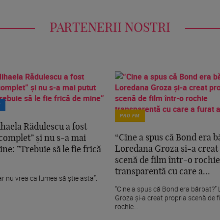
PARTENERII NOSTRI
T
PRO FM
aela Rădulescu a fost
“Cine a spus că Bond era b
 complet” și nu s-a mai
Loredana Groza și-a creat
ine: ”Trebuie să le fie frică
scenă de film într-o rochie
transparentă cu care a...
ar nu vrea ca lumea să știe asta”.
“Cine a spus că Bond era bărbat?”
Groza și-a creat propria scenă de fi
rochie...