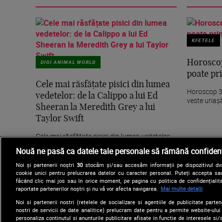
KFETELE
DIGI ANIMAL WORLD
Horoscop
poate pri
Cele mai răsfățate pisici din lumea
Horoscop 30
vedetelor: de la Calippo a lui Ed
veste uriaș
Sheeran la Meredith Grey a lui
Taylor Swift
Cele mai răsfățate pisici din lumea vedetelor:
de la Calippo a lui Ed Sheeran la Meredith Grey
Nouă ne pasă ca datele tale personale să rămână confidenț
a...
Noi și partenerii noștri
30
stocăm și/sau accesăm informații pe dispozitivul dvs.
cookie unici pentru prelucrarea datelor cu caracter personal. Puteți accepta sau
făcând clic mai jos sau în orice moment, pe pagina cu politica de confidențialita
raportate partenerilor noștri și nu vă vor afecta navigarea.
Mai multe detalii
Noi si partenerii nostri (retelele de socializare si agentiile de publicitate parten
nostri de servicii de date analitice) prelucram date pentru a permite website-ului
personaliza continutul si anunturile publicitare afisate in functie de interesele si/s