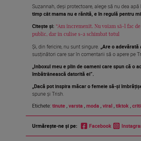
Suzannah, deși protectoare, alege să nu dea apă la
timp cât mama nu e rănită, e în regulă pentru m
Citește și:
“Am încremenit. Nu voiam să-l fac de r
public, dar în culise s-a schimbat totul
Și, din fericire, nu sunt singure.
„Are o adevărată 
susținători care sar în comentarii să o apere pe Tr
„Inboxul meu e plin de oameni care spun că o ado
îmbătrânească datorită ei”.
„Dacă pot inspira măcar o femeie să-și îmbrățișe
spune și Trish.
Etichete:
tinute
,
varsta
,
moda
,
viral
,
tiktok
,
criti
Urmărește-ne și pe:
Facebook
Instagr