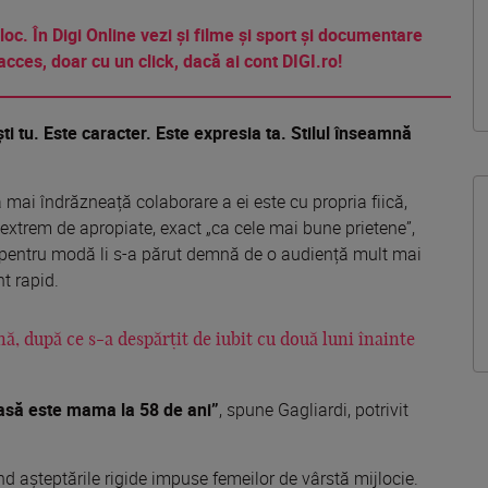
 loc. În Digi Online vezi și filme și sport și documentare
acces, doar cu un click, dacă ai cont DIGI.ro!
i tu. Este caracter. Este expresia ta. Stilul înseamnă
 mai îndrăzneață colaborare a ei este cu propria fiică,
extrem de apropiate, exact „ca cele mai bune prietene”,
entru modă li s-a părut demnă de o audiență mult mai
t rapid.
nă, după ce s-a despărțit de iubit cu două luni înainte
oasă este mama la 58 de ani”
, spune Gagliardi, potrivit
d așteptările rigide impuse femeilor de vârstă mijlocie.