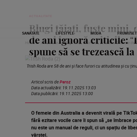
ACTUALITATE
Blugi tăiați, fuste mini,
SANATATE
LIFESTYLE
MODA
FRUMUSET
de ani ignoră criticile: 
Home
Actualitate
Blugi tăiați, fuste mini, decolteu. O femeie de 
spune să se trezească la 
Trish Roda are 58 de ani și face furori cu atitudinea și cu ținu
Articol scris de
Peroz
Data actualizării:
19.11.2025 13:03
Data publicării:
19.11.2025 13:00
O femeie din Australia a devenit virală pe TikTok 
fără ezitare vocile care îi spun să „se îmbrace p
nu este un manual de reguli, ci un spațiu de libert
vârstei.