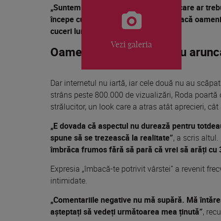
„Suntem dictate în privința felului în care ar tr
începe cu cine ești tu, cu adevărat. Dacă oamenii
cuceri lumea”
, explică ea.
Vezi galeria
Oamenii de pe internet au arunca
Dar internetul nu iartă, iar cele două nu au scăpat
strâns peste 800.000 de vizualizări, Roda poartă o
strălucitor, un look care a atras atât aprecieri, câ
„E dovada că aspectul nu durează pentru totde
spune să se trezească la realitate”
, a scris altul.
îmbrăca frumos fără să pară că vrei să arăți cu 
Expresia „îmbacă-te potrivit vârstei” a revenit fre
intimidate.
„Comentariile negative nu mă supără. Mă întăresc
așteptați să vedeți următoarea mea ținută”
, rec