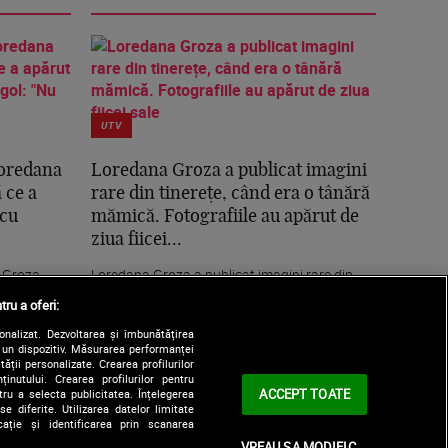
UTV
 Loredana
Loredana Groza a publicat imagini
 ce a
rare din tinerețe, când era o tânără
 cu
mămică. Fotografiile au apărut de
ziua fiicei...
a Groza,
Loredana Groza a publicat imagini rare din
r-o...
tinerețe, când era o tânără mămică.
tru a oferi:
Fotografiile au...
sonalizat. Dezvoltarea și îmbunătățirea
e un dispozitiv. Măsurarea performanței
tății personalizate. Crearea profilurilor
nutului. Crearea profilurilor pentru
ACCEPT TOATE
tru a selecta publicitatea. Înțelegerea
e diferite. Utilizarea datelor limitate
ație și identificarea prin scanarea
VREAU SA MODIFIC