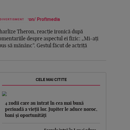
DIVERTISMENT
harlize Theron, reacție ironică după
omentariile despre aspectul ei fizic: „Mi-ați
pus să mănânc”. Gestul făcut de actriță
CELE MAI CITITE
4 zodii care au intrat în cea mai bună
perioadă a vieții lor. Jupiter le aduce noroc,
bani și oportunități