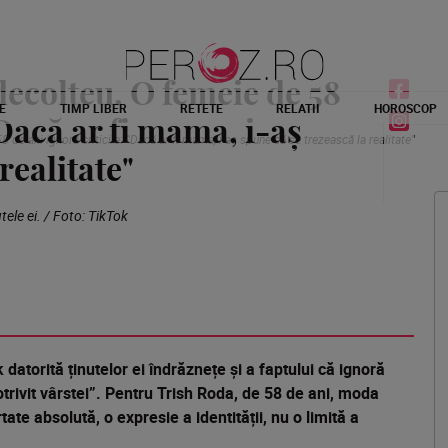
 decolteu. O femeie de 58
E
TIMP LIBER
RETETE
RELATII
HOROSCOP
"Dacă ar fi mama, i-aș
58 de ani ignoră criticile: "Dacă ar fi mama, i-aș spune să se trezească la realitate"
realitate"
tele ei. / Foto: TikTok
datorită ținutelor ei îndrăznețe și a faptului că ignoră
otrivit vârstei”. Pentru Trish Roda, de 58 de ani, moda
ate absolută, o expresie a identității, nu o limită a