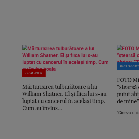
DIGI SPOR
FILM NOW
FOTO Mih
Mărturisirea tulburătoare a lui
”ștearsă
William Shatner. El și fiica lui s-au
putut abț
luptat cu cancerul în același timp.
de mine”
Cum au învins...
”Cineva chi