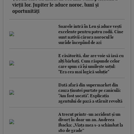
vieții lor. Jupiter le aduce noroc, bani și
oportunități
Soarele intră în Leu și aduce vești
excelente pentru patru zodii. Cine
sunt nativii cărora norocul le
surâde începând de azi
E căsătorită, dar are voie să iasă cu
alți bărbați. Cum răspunde celor
care spun că își umilește soțul:
"Era cea mai logică soluție"
Dată afară din supermarket din
cauza ținutei purtate pe caniculă:
"Am fost șocată". Explicația
agentului de pază a stârnit revoltă
A trecut printr-un accident și un
divorț în doar un an. Andreea
Ibacka: „Viața mea s-a schimbat la
180 de grade”