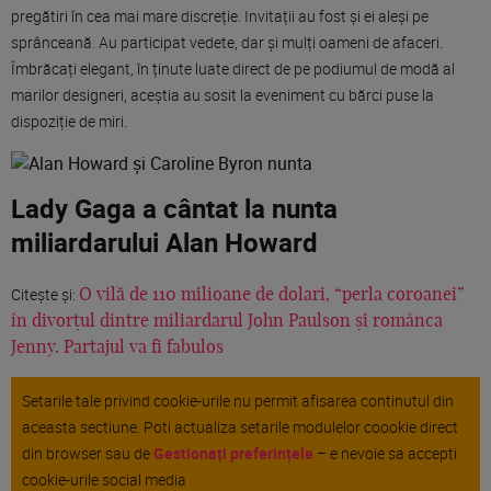
pregătiri în cea mai mare discreție. Invitații au fost și ei aleși pe
sprânceană. Au participat vedete, dar și mulți oameni de afaceri.
Îmbrăcați elegant, în ținute luate direct de pe podiumul de modă al
marilor designeri, aceștia au sosit la eveniment cu bărci puse la
dispoziție de miri.
Lady Gaga a cântat la nunta
miliardarului Alan Howard
Citește și:
O vilă de 110 milioane de dolari, “perla coroanei”
în divorțul dintre miliardarul John Paulson și românca
Jenny. Partajul va fi fabulos
Setarile tale privind cookie-urile nu permit afisarea continutul din
aceasta sectiune. Poti actualiza setarile modulelor coookie direct
din browser sau de
Gestionați preferințele
– e nevoie sa accepti
cookie-urile social media