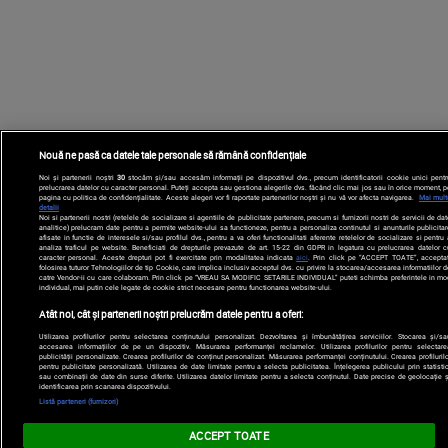
Nouă ne pasă ca datele tale personale să rămână confidențiale
Noi și partenerii noștri
30
stocăm și/sau accesăm informații pe dispozitivul dvs., precum identificatorii cookie unici pentr
prelucrarea datelor cu caracter personal. Puteți accepta sau gestiona alegerile dvs. făcând clic mai jos sau în orice moment, p
pagina cu politica de confidențialitate. Aceste alegeri vor fi raportate partenerilor noștri și nu vă vor afecta navigarea.
Mai mult
detalii
Noi si partenerii nostri (retelele de socializare si agentiile de publicitate partenere, precum si furnizorii nostri de servicii de da
analitice) prelucram date pentru a permite website-ului sa functioneze, pentru a personaliza continutul si anunturile publicitar
afisate in functie de interesele si/sau profilul dvs., pentru a va oferi functionalitati aferente retelelor de socializare si pentru
analiza traficul pe website. Beneficiati de drepturile prevazute de art. 15-22 din GDPR in legatura cu prelucrarea datelor c
caracter personal. Aceste drepturi pot fi exercitate prin modalitatea indicata
aici
. Prin click pe “ACCEPT TOATE”, acceptat
folosirea tuturor Tehnologiilor de tip Cookie, care implica inclusiv acceptul dvs. cu privire la stocarea/accesarea informatiilor d
catre Vendor-ii cu care colaboram. Prin click pe “VREAU SA MODIFIC SETARILE INDIVIDUAL” puteti schimba preferintele in mo
individual, mai putin cele legate de cookie strict necesare pentru functionarea website-ului.
Atât noi, cât și partenerii noștri prelucrăm datele pentru a oferi:
Utilizarea profilurilor pentru selectarea conținutului personalizat. Dezvoltarea și îmbunătățirea serviciilor. Stocarea și/sa
accesarea informațiilor de pe un dispozitiv. Măsurarea performanței reclamelor. Utilizarea profilurilor pentru selectare
publicității personalizate. Crearea profilurilor de conținut personalizat. Măsurarea performanței conținutului. Crearea profilurilo
pentru publicitate personalizată. Utilizarea de date limitate pentru a selecta publicitatea. Înțelegerea publicului prin statistic
sau combinații de date din surse diferite. Utilizarea datelor limitate pentru a selecta conținutul. Date precise de geolocație ș
identificarea prin scanarea dispozitivului.
Listă parteneri (furnizori)
ACCEPT TOATE