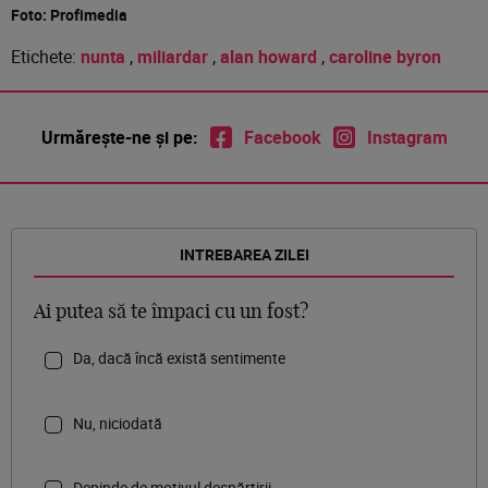
Foto: Profimedia
Etichete:
nunta
,
miliardar
,
alan howard
,
caroline byron
Urmărește-ne și pe:
Facebook
Instagram
INTREBAREA ZILEI
Ai putea să te împaci cu un fost?
Da, dacă încă există sentimente
Nu, niciodată
Depinde de motivul despărțirii