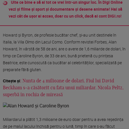
Uite ce bine e să ai tot ce vrei într-un singur loc. În Digi Online
vezi și filme și sport și documentare și desene animate! Hai să
vezi cât de ușor ai acces, doar cu un click, dacă ai cont DIGI.ro!
Howard și Byron, de profesie bucătar chef, și-au unit destinele în
Italia, la Vila Olmo din Lacul Como. Conform revistei Forbes, Alan
Howard, în vârstă de 58 de ani, are o avere de 1,6 miliarde de dolari, în
timp ce Caroline Byron, de 33 de ani, bună prietenă cu prințesa
Beatrice, este cunoscută ca bucătar al celebrităților, specializată pe
preparate fără gluten.
Citește și
: Nunta de 4 milioane de dolari. Fiul lui David
Beckham s-a căsătorit cu fata unui miliardar. Nicola Peltz,
superbă în rochia de mireasă
Miliardarul a plătit 1,3 milioane de euro doar pentru a avea reședința
de pe malul lacului închisă pentru o lună, timp în care s-au făcut