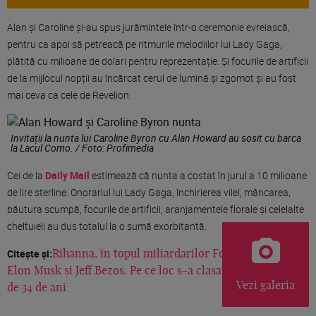
Alan și Caroline și-au spus jurămintele într-o ceremonie evreiască,
pentru ca apoi să petreacă pe ritmurile melodiilor lui Lady Gaga,
plătită cu milioane de dolari pentru reprezentație. Și focurile de artificii
de la mijlocul nopții au încărcat cerul de lumină și zgomot și au fost
mai ceva ca cele de Revelion.
Invitații la nunta lui Caroline Byron cu Alan Howard au sosit cu barca
la Lacul Como. / Foto: Profimedia
Cei de la
Daily Mail
estimează că nunta a costat în jurul a 10 milioane
de lire sterline. Onorariul lui Lady Gaga, închirierea vilei, mâncarea,
băutura scumpă, focurile de artificii, aranjamentele florale și celelalte
cheltuieli au dus totalul la o sumă exorbitantă.
Citește și:
Rihanna, în topul miliardarilor Forbes, alături de
Elon Musk și Jeff Bezos. Pe ce loc s-a clasat artista în vârstă
Vezi galeria
de 34 de ani