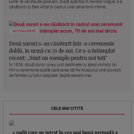
lume” la vârsta de șase ani, după apariția în revista Vogue, s-a
căsătorit cu Ben Attal în cadrul unei ceremonii intime...
ACTUALITATE
Două surori s-au căsătorit într-o ceremonie
dublă, în urmă cu 70 de ani. Ce s-a întâmplat
recent: „Sunt un exemplu pentru noi toți”
În 1956, două surori și-au unit destinele cu aleșii inimilor lor
într-o ceremonie dublă care avea să fie începutul unei povești
de familie cu totul speciale. Șapte decenii mai...
CELE MAI CITITE
4 zodii care au intrat în cea mai bună perioadă a