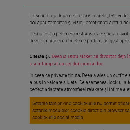
La scurt timp după ce au spus marele „DA”, vedeta
doi apar zâmbitori și vizibil emoționați alături de 
Deși a fost o petrecere restrânsă, aceștia au avut u
decorat chiar ei cu fructe de pădure, un gest apreci
Citește și:
Deea și Dinu Maxer au divorțat deja la
s-a întâmplat cu cei doi copii ai lor
În ceea ce privește ținuta, Deea a ales un outfit e
a pus în valoare silueta. De asemenea, look-ul a f
perfect adaptate atmosferei relaxate și intime a 
Setarile tale privind cookie-urile nu permit afis
setarile modulelor coookie direct din browser s
cookie-urile social media