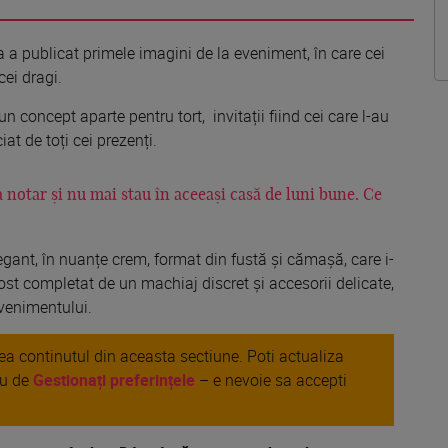
 a publicat primele imagini de la eveniment, în care cei
cei dragi.
n concept aparte pentru tort, invitații fiind cei care l-au
at de toți cei prezenți.
 notar și nu mai stau în aceeași casă de luni bune. Ce
legant, în nuanțe crem, format din fustă și cămașă, care i-
ost completat de un machiaj discret și accesorii delicate,
evenimentului.
area continutul din aceasta sectiune. Poti actualiza
au de
Gestionați preferințele
– e nevoie sa accepti