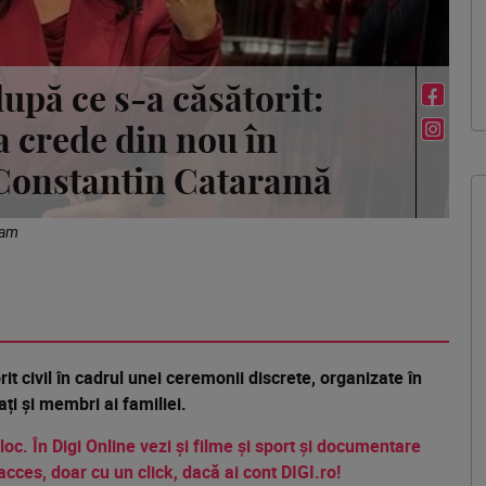
upă ce s-a căsătorit:
a crede din nou în
 Constantin Cataramă
ram
 civil în cadrul unei ceremonii discrete, organizate în
ați și membri ai familiei.
 loc. În Digi Online vezi și filme și sport și documentare
acces, doar cu un click, dacă ai cont DIGI.ro!