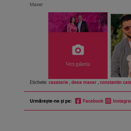
Maxer.
Vezi galeria
Etichete:
casatorie
,
deea maxer
,
constantin ca
Urmărește-ne și pe:
Facebook
Instagr