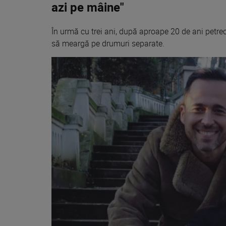
azi pe mâine"
În urmă cu trei ani, după aproape 20 de ani petr
să meargă pe drumuri separate.