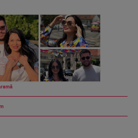
taramă
am