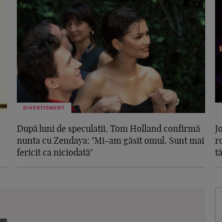
DIVERTISMENT
După luni de speculații, Tom Holland confirmă
J
nunta cu Zendaya: "Mi-am găsit omul. Sunt mai
r
fericit ca niciodată"
t