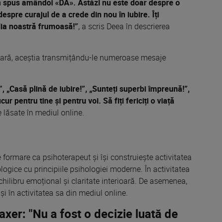
am spus amândoi «DA». Astăzi nu este doar despre o
pre curajul de a crede din nou în iubire. Îți
ia noastră frumoasă!”
, a scris Deea în descrierea
ă apară, aceștia transmițându-le numeroase mesaje
!”, „Casă plină de iubire!”, „Sunteți superbi împreună!”,
r pentru tine și pentru voi. Să fiți fericiți o viață
e lăsate în mediul online.
 formare ca psihoterapeut și își construiește activitatea
logice cu principiile psihologiei moderne. În activitatea
chilibru emoțional și claritate interioară. De asemenea,
și în activitatea sa din mediul online.
xer: "Nu a fost o decizie luată de