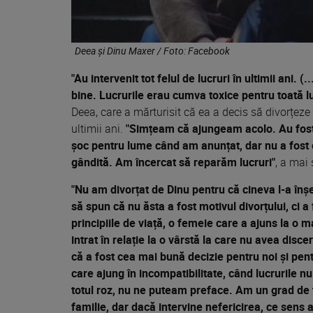
Deea și Dinu Maxer / Foto: Facebook
"Au intervenit tot felul de lucruri în ultimii ani. (.
bine. Lucrurile erau cumva toxice pentru toată l
Deea, care a mărturisit că ea a decis să divorțeze 
ultimii ani.
"Simțeam că ajungeam acolo. Au fost m
șoc pentru lume când am anunțat, dar nu a fost o
gândită. Am încercat să reparăm lucruri"
, a mai
"Nu am divorțat de Dinu pentru că cineva l-a înșe
să spun că nu ăsta a fost motivul divorțului, ci
principiile de viață, o femeie care a ajuns la o ma
intrat în relație la o vârstă la care nu avea dis
că a fost cea mai bună decizie pentru noi și pentr
care ajung în incompatibilitate, când lucrurile 
totul roz, nu ne puteam preface. Am un grad de 
familie, dar dacă intervine nefericirea, ce sens a