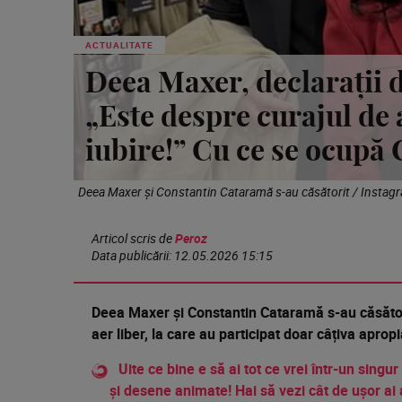
ACTUALITATE
Deea Maxer, declarații d
„Este despre curajul de 
iubire!” Cu ce se ocupă
Deea Maxer și Constantin Cataramă s-au căsătorit / Instag
Articol scris de
Peroz
Data publicării:
12.05.2026 15:15
Deea Maxer și Constantin Cataramă s-au căsătorit
aer liber, la care au participat doar câțiva apropi
Uite ce bine e să ai tot ce vrei într-un singur
și desene animate! Hai să vezi cât de ușor ai 