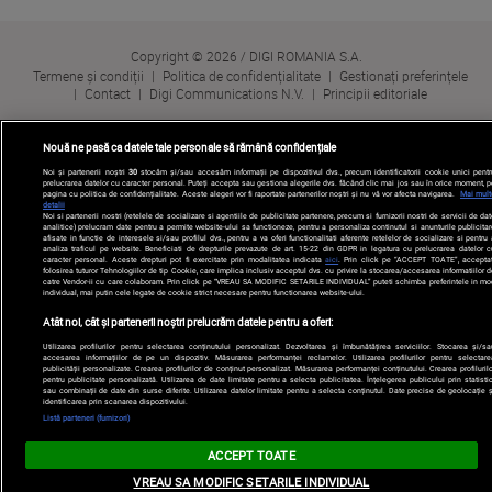
Copyright © 2026 / DIGI ROMANIA S.A.
Termene și condiții
Politica de confidențialitate
Gestionați preferințele
Contact
Digi Communications N.V.
Principii editoriale
Nouă ne pasă ca datele tale personale să rămână confidențiale
Noi și partenerii noștri
30
stocăm și/sau accesăm informații pe dispozitivul dvs., precum identificatorii cookie unici pentr
prelucrarea datelor cu caracter personal. Puteți accepta sau gestiona alegerile dvs. făcând clic mai jos sau în orice moment, p
pagina cu politica de confidențialitate. Aceste alegeri vor fi raportate partenerilor noștri și nu vă vor afecta navigarea.
Mai mult
detalii
Noi si partenerii nostri (retelele de socializare si agentiile de publicitate partenere, precum si furnizorii nostri de servicii de da
analitice) prelucram date pentru a permite website-ului sa functioneze, pentru a personaliza continutul si anunturile publicitar
afisate in functie de interesele si/sau profilul dvs., pentru a va oferi functionalitati aferente retelelor de socializare si pentru
analiza traficul pe website. Beneficiati de drepturile prevazute de art. 15-22 din GDPR in legatura cu prelucrarea datelor c
caracter personal. Aceste drepturi pot fi exercitate prin modalitatea indicata
aici
. Prin click pe “ACCEPT TOATE”, acceptat
folosirea tuturor Tehnologiilor de tip Cookie, care implica inclusiv acceptul dvs. cu privire la stocarea/accesarea informatiilor d
catre Vendor-ii cu care colaboram. Prin click pe “VREAU SA MODIFIC SETARILE INDIVIDUAL” puteti schimba preferintele in mo
individual, mai putin cele legate de cookie strict necesare pentru functionarea website-ului.
Atât noi, cât și partenerii noștri prelucrăm datele pentru a oferi:
Utilizarea profilurilor pentru selectarea conținutului personalizat. Dezvoltarea și îmbunătățirea serviciilor. Stocarea și/sa
accesarea informațiilor de pe un dispozitiv. Măsurarea performanței reclamelor. Utilizarea profilurilor pentru selectare
publicității personalizate. Crearea profilurilor de conținut personalizat. Măsurarea performanței conținutului. Crearea profilurilo
pentru publicitate personalizată. Utilizarea de date limitate pentru a selecta publicitatea. Înțelegerea publicului prin statistic
sau combinații de date din surse diferite. Utilizarea datelor limitate pentru a selecta conținutul. Date precise de geolocație ș
identificarea prin scanarea dispozitivului.
Listă parteneri (furnizori)
ACCEPT TOATE
VREAU SA MODIFIC SETARILE INDIVIDUAL