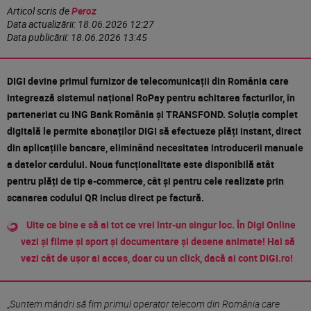
Articol scris de
Peroz
Data actualizării:
18.06.2026 12:27
Data publicării:
18.06.2026 13:45
DIGI devine primul furnizor de telecomunicații din România care
integrează sistemul național RoPay pentru achitarea facturilor, în
parteneriat cu ING Bank România și TRANSFOND. Soluția complet
digitală le permite abonaților DIGI să efectueze plăți instant, direct
din aplicațiile bancare, eliminând necesitatea introducerii manuale
a datelor cardului. Noua funcționalitate este disponibilă atât
pentru plăți de tip e-commerce, cât și pentru cele realizate prin
scanarea codului QR inclus direct pe factură.
Uite ce bine e să ai tot ce vrei într-un singur loc. În Digi Online
vezi și filme și sport și documentare și desene animate! Hai să
vezi cât de ușor ai acces, doar cu un click, dacă ai cont DIGI.ro!
„
Suntem mândri să fim primul operator telecom din România care