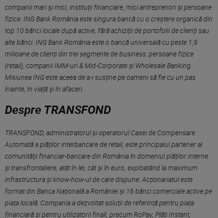
companii mari și mici, instituții financiare, mici antreprenori și persoane
fizice. ING Bank România este singura bancă cu o creștere organică din
top 10 bănci locale după active, fără achiziții de portofolii de clienți sau
alte bănci. ING Bank România este o bancă universală cu peste 1,9
milioane de clienți din trei segmente de business: persoane fizice
(retail), companii IMM-uri & Mid-Corporate și Wholesale Banking.
Misiunea ING este aceea de a-i susține pe oameni să fie cu un pas
înainte, în viață și în afaceri.
Despre TRANSFOND
TRANSFOND, administratorul și operatorul Casei de Compensare
Automată a plăților interbancare de retail, este principalul partener al
comunității financiar-bancare din România în domeniul plăților interne
și transfrontaliere, atât în lei, cât și în euro, exploatând la maximum
infrastructura şi know-how-ul de care dispune. Acționariatul este
format din Banca Națională a României și 16 bănci comerciale active pe
piața locală. Compania a dezvoltat soluții de referință pentru piața
financiară și pentru utilizatorii finali, precum RoPay, Plăți Instant,