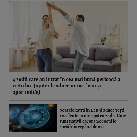
4 zodii care au intrat în cea mai bună perioadă a
vieții lor. Jupiter le aduce noroc, bani și
oportunități
Soarele intră în Leu și aduce vești
excelente pentru patru zodii. Cine
sunt nativii cărora norocul le
surâde începând de azi