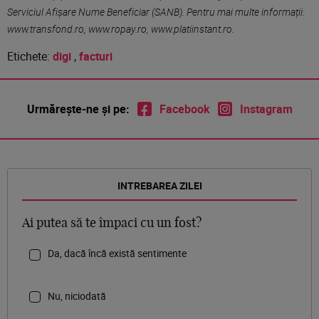
Serviciul Afișare Nume Beneficiar (SANB). Pentru mai multe informații:
www.transfond.ro, www.ropay.ro, www.platiinstant.ro.
Etichete:
digi
,
facturi
Urmărește-ne și pe:
Facebook
Instagram
INTREBAREA ZILEI
Ai putea să te împaci cu un fost?
Da, dacă încă există sentimente
Nu, niciodată