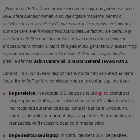
„Extinderea RoPay în sectorul de telecomunicații, prin parteneriatul cu
DIGI, oferă clienților români o soluție digitală modernă, pentru o
activitate pe care o realizează lunar și care le ”economisește” minutele
bune pe care le-ar fi irosit introducând detaliile facturii, ale cardului și
alte informații. Prin noul flux optimizat, plata unei facturi devine un
proces simplu, intuitiv și rapid, fără pași inutili, garantând în același timp
siguranța tranzacției și controlul deplin al clientului asupra fiecărei
plăți.”
, a afirmat
Sabin Carantină, Director General TRANSFOND.
Abonații DIGI vor avea la dispoziție trei modalități de a efectua plata
facturii prin RoPay, fără comisioane sau alte costuri suplimentare:
De pe telefon
: În aplicația DIGI sau pe site-ul
digi.ro
, clienții pot
alege opțiunea RoPay, apoi selecta banca dorită. Utilizatorii vor fi
redirecționați automat către aplicația lor bancară, unde suma,
contul și detaliile facturii sunt deja completate. Pentru finalizarea
tranzacției, va fi necesară doar confirmarea plății.
De pe desktop sau laptop
: În contul de client DIGI, de pe site-ul