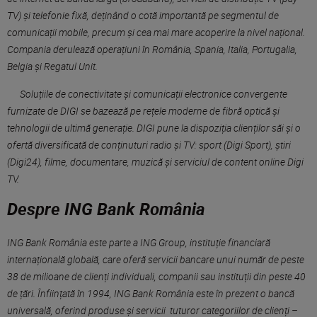
TV) și telefonie fixă,
deținând o cotă importantă pe segmentul de
comunicații mobile, precum și cea mai mare acoperire la nivel național.
Compania derulează operațiuni în România, Spania, Italia, Portugalia,
Belgia și Regatul Unit.
Soluțiile de conectivitate și comunicații electronice convergente
furnizate de DIGI se bazează pe rețele moderne de fibră optică și
tehnologii de ultimă generație. DIGI pune la dispoziția clienților săi și o
ofertă diversificată de conținuturi radio și TV: sport (Digi Sport), știri
(Digi24), filme, documentare, muzică și serviciul de content online Digi
TV.
Despre ING Bank România
ING Bank România este parte a ING Group, instituție financiară
internațională globală, care oferă servicii bancare unui număr de peste
38 de milioane de clienți individuali, companii sau instituții din peste 40
de țări. Înființată în 1994, ING Bank România este în prezent o bancă
universală, oferind produse și servicii tuturor categoriilor de clienți –