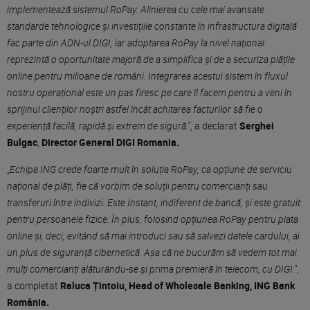
implementează sistemul RoPay. Alinierea cu cele mai avansate
standarde tehnologice și investițiile constante în infrastructura digitală
fac parte din ADN-ul DIGI, iar adoptarea RoPay la nivel național
reprezintă o oportunitate majoră de a simplifica și de a securiza plățile
online pentru milioane de români. Integrarea acestui sistem în fluxul
nostru operațional este un pas firesc pe care îl facem pentru a veni în
sprijinul clienților noștri astfel încât achitarea facturilor să fie o
experiență facilă, rapidă și extrem de sigură."
, a declarat
Serghei
Bulgac
,
Director General DIGI Romania.
„
Echipa ING crede foarte mult în soluția RoPay, ca opțiune de serviciu
național de plăți, fie că vorbim de soluții pentru comercianți sau
transferuri între indivizi. Este Instant, indiferent de bancă, și este gratuit
pentru persoanele fizice. În plus, folosind opțiunea RoPay pentru plata
online și, deci, evitând să mai introduci sau să salvezi datele cardului, ai
un plus de siguranță cibernetică. Așa că ne bucurăm să vedem tot mai
mulți comercianți alăturându-se și prima premieră în telecom, cu DIGI."
,
a completat
Raluca Țintoiu, Head of Wholesale Banking, ING Bank
România.