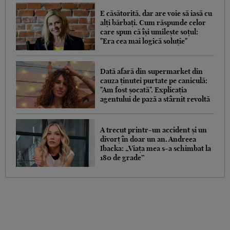
E căsătorită, dar are voie să iasă cu
alți bărbați. Cum răspunde celor
care spun că își umilește soțul:
"Era cea mai logică soluție"
Dată afară din supermarket din
cauza ținutei purtate pe caniculă:
"Am fost șocată". Explicația
agentului de pază a stârnit revoltă
A trecut printr-un accident și un
divorț în doar un an. Andreea
Ibacka: „Viața mea s-a schimbat la
180 de grade”