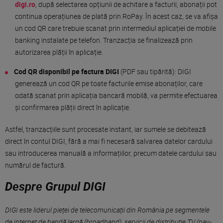
digi.ro
, după selectarea opțiunii de achitare a facturii, abonații pot
continua operațiunea de plată prin RoPay. În acest caz, se va afișa
un cod QR care trebuie scanat prin intermediul aplicației de mobile
banking instalate pe telefon. Tranzacția se finalizează prin
autorizarea plății în aplicație.
Cod QR disponibil pe factura DIGI
(PDF sau tipărită): DIGI
generează un cod QR pe toate facturile emise abonaților, care
odată scanat prin aplicația bancară mobilă, va permite efectuarea
și confirmarea plății direct în aplicație.
Astfel, tranzacțiile sunt procesate instant, iar sumele se debitează
direct în contul DIGI, fără a mai fi necesară salvarea datelor cardului
sau introducerea manuală a informațiilor, precum datele cardului sau
numărul de factură.
Despre Grupul DIGI
DIGI este liderul pieței de telecomunicații din România pe segmentele
de internet de bandă largă (broadband), servicii de distribuție TV (pay-