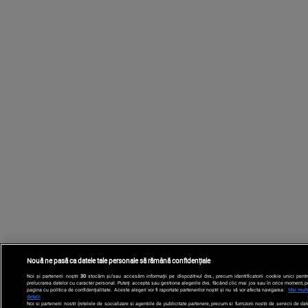
Nouă ne pasă ca datele tale personale să rămână confidențiale
Noi și partenerii noștri
30
stocăm și/sau accesăm informații pe dispozitivul dvs., precum identificatorii cookie unici pentr
prelucrarea datelor cu caracter personal. Puteți accepta sau gestiona alegerile dvs. făcând clic mai jos sau în orice moment, p
pagina cu politica de confidențialitate. Aceste alegeri vor fi raportate partenerilor noștri și nu vă vor afecta navigarea.
Mai mult
detalii
Noi si partenerii nostri (retelele de socializare si agentiile de publicitate partenere, precum si furnizorii nostri de servicii de da