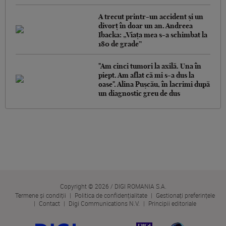
A trecut printr-un accident și un
divorț în doar un an. Andreea
Ibacka: „Viața mea s-a schimbat la
180 de grade”
"Am cinci tumori la axilă. Una în
piept. Am aflat că mi s-a dus la
oase". Alina Pușcău, în lacrimi după
un diagnostic greu de dus
Copyright © 2026 / DIGI ROMANIA S.A.
Termene și condiții
Politica de confidențialitate
Gestionați preferințele
Contact
Digi Communications N.V.
Principii editoriale