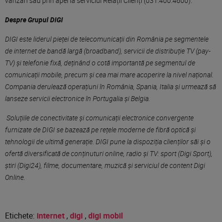
vânzări sau prin apel la serviciul Relații Clienți (031.400.4600).
Despre Grupul DIGI
DIGI este liderul pieței de telecomunicații din România pe segmentele
de internet de bandă largă (broadband), servicii de distribuție TV (pay-
TV) și telefonie fixă,
deținând o cotă importantă pe segmentul de
comunicații mobile, precum și cea mai mare acoperire la nivel național.
Compania derulează operațiuni în România, Spania, Italia și urmeaz
ă să
lanseze servicii electronice
în Portugalia și Belgia.
Soluțiile de conectivitate și comunicații electronice convergente
furnizate de DIGI se bazează pe rețele moderne de fibră optică și
tehnologii de ultimă generație. DIGI pune la dispoziția clienților săi și o
ofertă diversificată de conținuturi online, radio și TV: sport (Digi Sport),
știri (Digi24), filme, documentare, muzică
și serviciul de content Digi
Online.
Etichete:
internet
,
digi
,
digi mobil