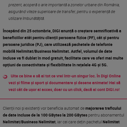
prezent, acoperă o arie importantă a zonelor urbane din România,
asigurând viteze superioare de transfer, pentru o experiență de
utilizare îmbunătățită.
Începând din 25 octombrie,
DIGI
anunță o creștere semnificativă a
beneficiilor atât pentru clienții persoane fizice (PF), cât și pentru
persoane juridice (PJ), care utilizează pachetele de telefonie
mobilă
Nelimitat/Business Nelimitat.
Astfel, volumul de date
incluse va fi dublat în mod gratuit, facilitate care va oferi mai multe
opțiuni de conectivitate și flexibilitate în rețelele 4G și 5G.
Uite ce bine e să ai tot ce vrei într-un singur loc. În Digi Online
vezi și filme și sport și documentare și desene animate! Hai să
vezi cât de ușor ai acces, doar cu un click, dacă ai cont DIGI.ro!
Clienții noi și existenți vor beneficia automat de
majorarea traficului
de date incluse de la 100 GBytes la 200 GBytes
pentru abonamentul
Nelimitat/Business Nelimitat
, iar cei care dețin pachetul
Nelimitat