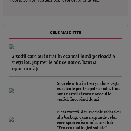
mobilă. Conform datelor publicate de Autoritatea...
CELE MAI CITITE
4 zodii care au intrat în cea mai bună perioadă a
vieții lor. Jupiter le aduce noroc, bani și
oportunități
Soarele intră în Leu și aduce vești
excelente pentru patru zodii. Cine
sunt nativii cărora norocul le
surâde începând de azi
E căsătorită, dar are voie să iasă cu
alți bărbați. Cum răspunde celor
care spun că își umilește soțul:
"Era cea mai logică soluție"