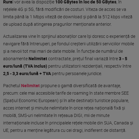
Rura
l vor avea la dispoziție
100 GBytes în loc de 50 GBytes
, în
rețelele 4G și 5G, fără modificări de costuri. Viteza de acces se va
limita până la 1 Mbps viteză de download și până la 512 kbps viteză
de upload după atingerea pragurilor menționate anterior.
Actualizarea vine în sprijinul abonaților care își doresc o experiență de
navigare fără întreruperi, pe fondul creșterii utilizării serviciilor mobile
și a nevoii tot mai mari de date mobile. În funcție de numărul de
abonamente
Nelimitat
contractate, prețul final variază între
3 - 5
euro/lună (TVA inclus)
pentru utilizatorii rezidențiali, respectiv între
2,5 - 3,3 euro/lună + TVA
pentru persoanele juridice.
Pachetul
Nelimitat
propune o gamă diversificată de avantaje,
precum: cele mai accesibile tarife de roaming în state membre SEE
(Spațiul Economic European) și în alte destinații turistice populare,
acces internet și minute nelimitate în orice rețea națională fixă și
mobilă, SMS-uri nelimitate în rețeaua DIGI, mii de minute
internaționale incluse în principalele rețele mobile din SUA, Canada și
UE, pentru a menține legătura cu cei dragi, indiferent de distanță.