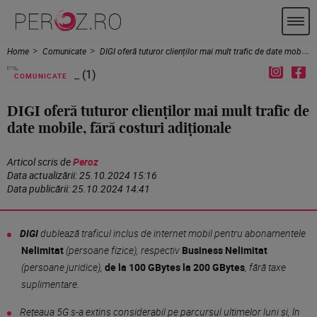
Home
Comunicate
DIGI oferă tuturor clienților mai mult trafic de date mobile, fără costuri adiționale
COMUNICATE
DIGI oferă tuturor clienților mai mult trafic de
date mobile, fără costuri adiționale
Articol scris de
Peroz
Data actualizării:
25.10.2024 15:16
Data publicării:
25.10.2024 14:41
DIGI
dublează traficul inclus de internet mobil pentru abonamentele
Nelimitat
(persoane fizice), respectiv
Business Nelimitat
(persoane juridice),
de la 100 GBytes la 200 GBytes
, fără taxe
suplimentare.
Rețeaua 5G s-a extins considerabil pe parcursul ultimelor luni și, în