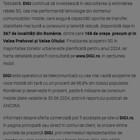
Totodată,
DIGI
continuă să investească în dezvoltarea și extinderea
rețelei 5G, cea mai performantă tehnologie din domeniul
comunicațiilor mobile, care asigură capacități sporite de transfer,
stabilitate mai bună a conexiunii și latență redusă, disponibilă deja în
367 de localități din România
, dintre care
168 de orașe
,
precum și în
Valea Prahovei și
Valea Oltului
. Finalizarea acoperirii 5G în
majoritatea zonelor urbane este planificată pentru anul 2024, iar
harta detaliată poate fi consultată pe
www.DIGI.ro
, în secțiunea
mobil.
DIGI
este operatorul de telecomunicații cu cea mai vastă acoperire de
voce mobilă din țară cu un procent de 98,8% din totalul populației
României și deservește în prezent, peste 6 milioane de conexiuni
mobile (date valabile la 30.06.2024, potrivit raportului publicat de
ANCOM).
Informații despre oferta comercială pot fi accesate pe site-ul
DIGI.ro
,
în pagina principală sau direct în contul de client, la oricare dintre
punctele de prezență
DIGI
, prin intermediul reprezentanților de