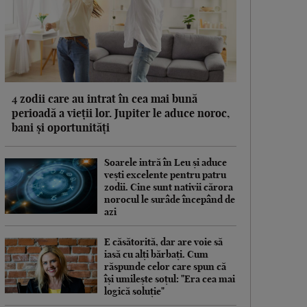
4 zodii care au intrat în cea mai bună
perioadă a vieții lor. Jupiter le aduce noroc,
bani și oportunități
Soarele intră în Leu și aduce
vești excelente pentru patru
zodii. Cine sunt nativii cărora
norocul le surâde începând de
azi
E căsătorită, dar are voie să
iasă cu alți bărbați. Cum
răspunde celor care spun că
își umilește soțul: "Era cea mai
logică soluție"