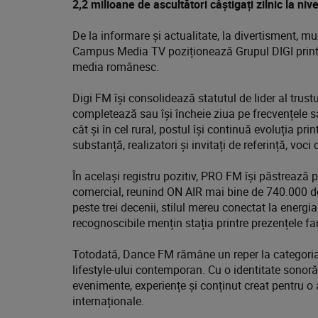
2,2 milioane de ascultători câștigați zilnic la nive
De la informare și actualitate, la divertisment, m
Campus Media TV poziționează Grupul DIGI printre 
media românesc.
Digi FM își consolidează statutul de lider al trust
completează sau își încheie ziua pe frecvențele sa
cât și în cel rural, postul își continuă evoluția pr
substanță, realizatori și invitați de referință, voc
În același registru pozitiv, PRO FM își păstrează
comercial, reunind ON AIR mai bine de 740.000 de 
peste trei decenii, stilul mereu conectat la energi
recognoscibile mențin stația printre prezențele fam
Totodată, Dance FM rămâne un reper la categoria 
lifestyle-ului contemporan. Cu o identitate sonoră 
evenimente, experiențe și conținut creat pentru o 
internaționale.