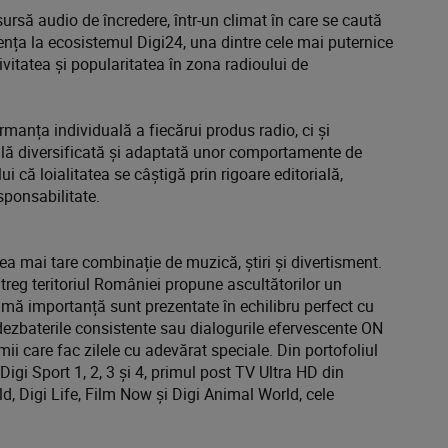
sursă audio de încredere, într-un climat în care se caută
nența la ecosistemul Digi24, una dintre cele mai puternice
ivitatea și popularitatea în zona radioului de
rmanța individuală a fiecărui produs radio, ci și
rilă diversificată și adaptată unor comportamente de
 că loialitatea se câștigă prin rigoare editorială,
sponsabilitate.
 mai tare combinație de muzică, știri și divertisment.
treg teritoriul României propune ascultătorilor un
aximă importanță sunt prezentate în echilibru perfect cu
dezbaterile consistente sau dialogurile efervescente ON
ii care fac zilele cu adevărat speciale. Din portofoliul
igi Sport 1, 2, 3 și 4, primul post TV Ultra HD din
ld, Digi Life, Film Now și Digi Animal World, cele