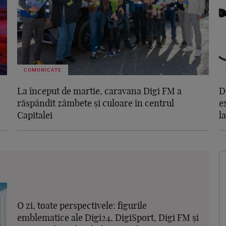
COMUNICATE
La început de martie, caravana Digi FM a
D
răspândit zâmbete și culoare în centrul
e
Capitalei
l
O zi, toate perspectivele: figurile
emblematice ale Digi24, DigiSport, Digi FM și