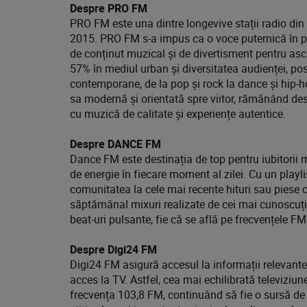
Despre PRO FM
PRO FM este una dintre longevive stații radio din
2015. PRO FM s-a impus ca o voce puternică în p
de conținut muzical și de divertisment pentru ascu
57% în mediul urban și diversitatea audienței, post
contemporane, de la pop și rock la dance și hip-
sa modernă și orientată spre viitor, rămânând des
cu muzică de calitate și experiențe autentice.
Despre DANCE FM
Dance FM este destinația de top pentru iubitorii m
de energie în fiecare moment al zilei. Cu un play
comunitatea la cele mai recente hituri sau piese 
săptămânal mixuri realizate de cei mai cunoscuți
beat-uri pulsante, fie că se află pe frecvențele F
Despre Digi24 FM
Digi24 FM asigură accesul la informații relevante 
acces la TV. Astfel, cea mai echilibrată televiziun
frecvența 103,8 FM, continuând să fie o sursă de șt