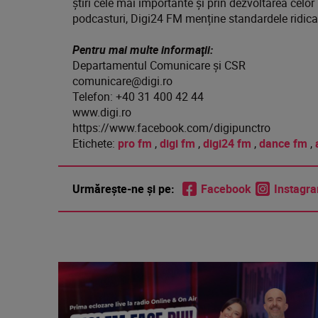
știri cele mai importante și prin dezvoltarea celor
podcasturi, Digi24 FM menține standardele ridicat
Pentru mai multe informaţii:
Departamentul Comunicare și CSR
comunicare@digi.ro
Telefon: +40 31 400 42 44
www.digi.ro
https://www.facebook.com/digipunctro
Etichete:
pro fm
,
digi fm
,
digi24 fm
,
dance fm
,
Urmărește-ne și pe:
Facebook
Instagr