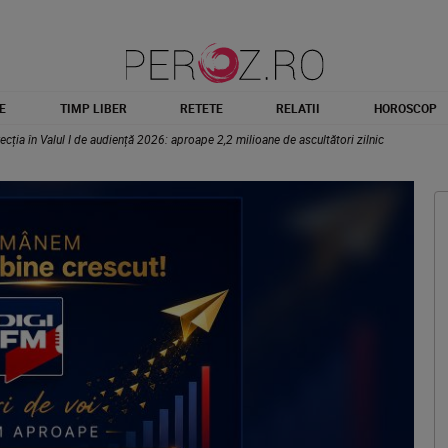
E
TIMP LIBER
RETETE
RELATII
HOROSCOP
ția în Valul I de audiență 2026: aproape 2,2 milioane de ascultători zilnic