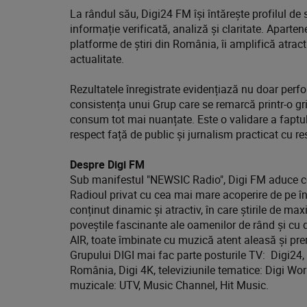
La rândul său, Digi24 FM își întărește profilul de 
informație verificată, analiză și claritate. Aparte
platforme de știri din România, îi amplifică atract
actualitate.
Rezultatele înregistrate evidențiază nu doar perfo
consistența unui Grup care se remarcă printr-o g
consum tot mai nuanțate. Este o validare a faptului
respect față de public și jurnalism practicat cu re
Despre Digi FM
Sub manifestul "NEWSIC Radio", Digi FM aduce cea
Radioul privat cu cea mai mare acoperire de pe în
conținut dinamic și atractiv, în care știrile de m
poveștile fascinante ale oamenilor de rând și cu 
AIR, toate îmbinate cu muzică atent aleasă și prem
Grupului DIGI mai fac parte posturile TV: Digi24, D
România, Digi 4K, televiziunile tematice: Digi Wor
muzicale: UTV, Music Channel, Hit Music.