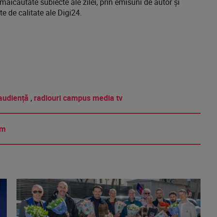
 maicăutate subiecte ale zilei, prin emisuni de autor și
e de calitate ale Digi24.
audiență
,
radiouri campus media tv
am