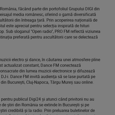
 România, făcând parte din portofoliul Grupului DIGI din
eisajul media românesc, oferind o gamă diversificată
ltătorii din întreaga țară. Prin acoperirea națională de
ul este apreciat pentru selecția inspirată de hituri
hop. Sub sloganul "Open radio", PRO FM reflectă viziunea
tinația preferată pentru ascultătorii care se delectează
uzicii electro și dance, în căutarea unei atmosfere pline
list actualizat constant, Dance FM conectează
consacrate din lumea muzicii electronice și difuzează
 DJ-i. Dance FM invită audiența să se lase purtată pe
M din București, Cluj-Napoca, Târgu Mureș sau online.
pentru publicul Digi24 și atunci când privitorii nu au
e de știri din România se extinde în București și pe
iri credibilă și la radio. Prin preluarea buletinelor de