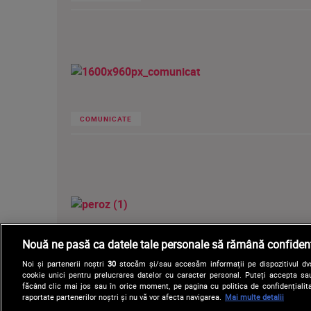
COMUNICATE
Nouă ne pasă ca datele tale personale să rămână confidenț
COMUNICATE
Noi și partenerii noștri
30
stocăm și/sau accesăm informații pe dispozitivul dvs.
cookie unici pentru prelucrarea datelor cu caracter personal. Puteți accepta sau
făcând clic mai jos sau în orice moment, pe pagina cu politica de confidențialita
raportate partenerilor noștri și nu vă vor afecta navigarea.
Mai multe detalii