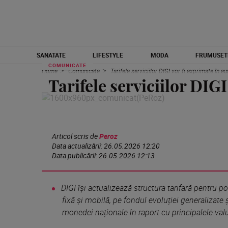
SANATATE
LIFESTYLE
MODA
FRUMUSET
COMUNICATE
Home
Comunicate
Tarifele serviciilor DIGI vor fi exprimate în eu
Tarifele serviciilor DIGI
Articol scris de
Peroz
Data actualizării:
26.05.2026 12:20
Data publicării:
26.05.2026 12:13
DIGI își actualizează structura tarifară pentru por
fixă și mobilă, pe fondul evoluției generalizate ș
monedei naționale în raport cu principalele valu