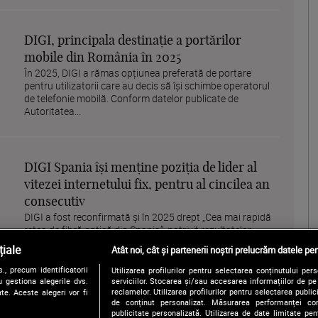
DIGI, principala destinație a portărilor
mobile din România în 2025
În 2025, DIGI a rămas opțiunea preferată de portare
pentru utilizatorii care au decis să își schimbe operatorul
de telefonie mobilă. Conform datelor publicate de
Autoritatea...
DIGI Spania își menține poziția de lider al
vitezei internetului fix, pentru al cincilea an
consecutiv
DIGI a fost reconfirmată și în 2025 drept „Cea mai rapidă
rețea de fibră optică din Spania”, potrivit rezultatelor
Ookla® Speedtest Awards™, obținute în urma comparării a
iale
Atât noi, cât și partenerii noștri prelucrăm datele pen
peste 13...
, precum identificatorii
Utilizarea profilurilor pentru selectarea conținutului per
 gestiona alegerile dvs.
serviciilor. Stocarea și/sau accesarea informațiilor de p
reclamelor. Utilizarea profilurilor pentru selectarea publici
te. Aceste alegeri vor fi
de conținut personalizat. Măsurarea performanței conți
publicitate personalizată. Utilizarea de date limitate pen