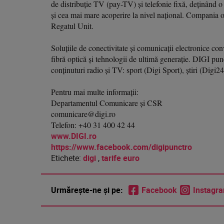
de distribuție TV (pay-TV) și telefonie fixă, deținând
și cea mai mare acoperire la nivel național. Compania o
Regatul Unit.
Soluțiile de conectivitate și comunicații electronice c
fibră optică și tehnologii de ultimă generație. DIGI pune l
conținuturi radio și TV: sport (Digi Sport), știri (Digi
Pentru mai multe informaţii:
Departamentul Comunicare și CSR
comunicare@digi.ro
Telefon: +40 31 400 42 44
www.DIGI.ro
https://www.facebook.com/digipunctro
Etichete:
digi
,
tarife euro
Urmărește-ne și pe:
Facebook
Instagr