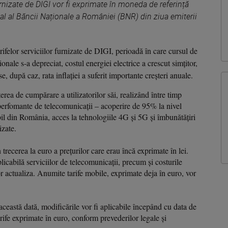
urnizate de DIGI vor fi exprimate în moneda de referință
cial al Băncii Naționale a României (BNR) din ziua emiterii
rifelor serviciilor furnizate de DIGI, perioadă în care cursul de
ionale s-a depreciat, costul energiei electrice a crescut simțitor,
e, după caz, rata inflației a suferit importante creșteri anuale.
erea de cumpărare a utilizatorilor săi, realizând între timp
ii perfomante de telecomunicații – acoperire de 95% la nivel
il din România, acces la tehnologiile 4G și 5G și îmbunătățiri
izate.
recerea la euro a prețurilor care erau încă exprimate în lei.
licabilă serviciilor de telecomunicații, precum și costurile
or actualiza. Anumite tarife mobile, exprimate deja în euro, vor
 această dată, modificările vor fi aplicabile începând cu data de
tarife exprimate în euro, conform prevederilor legale și