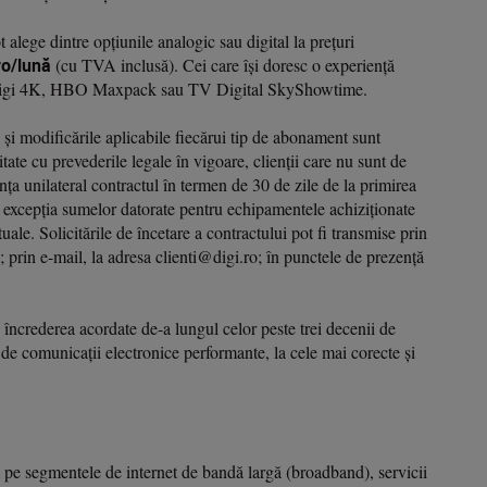
 alege dintre opțiunile analogic sau digital la prețuri
ro/lună
(cu TVA inclusă). Cei care își doresc o experiență
 Digi 4K, HBO Maxpack sau TV Digital SkyShowtime.
e și modificările aplicabile fiecărui tip de abonament sunt
tate cu prevederile legale în vigoare, clienții care nu sunt de
ța unilateral contractul în termen de 30 de zile de la primirea
cu excepția sumelor datorate pentru echipamentele achiziționate
ctuale. Solicitările de încetare a contractului pot fi transmise prin
 prin e-mail, la adresa clienti@digi.ro; în punctele de prezență
 încrederea acordate de-a lungul celor peste trei decenii de
ii de comunicații electronice performante, la cele mai corecte și
 pe segmentele de internet de bandă largă (broadband), servicii