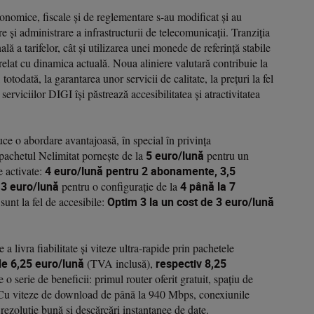
conomice, fiscale și de reglementare s-au modificat și au
e și administrare a infrastructurii de telecomunicații. Tranziția
lă a tarifelor, cât și utilizarea unei monede de referință stabile
relat cu dinamica actuală. Noua aliniere valutară contribuie la
totodată, la garantarea unor servicii de calitate, la prețuri la fel
serviciilor DIGI își păstrează accesibilitatea și atractivitatea
ce o abordare avantajoasă, în special în privința
 pachetul Nelimitat pornește de la
5 euro/lună
pentru un
e activate:
4 euro/lună pentru 2 abonamente, 3,5
r
3 euro/lună
pentru o configurație de la
4 până la 7
unt la fel de accesibile:
Optim 3 la un cost de 3 euro/lună
 livra fiabilitate și viteze ultra-rapide prin pachetele
de 6,25 euro/lună
(TVA inclusă),
respectiv 8,25
 serie de beneficii: primul router oferit gratuit, spațiu de
 Cu viteze de download de până la 940 Mbps, conexiunile
 rezoluție bună și descărcări instantanee de date.