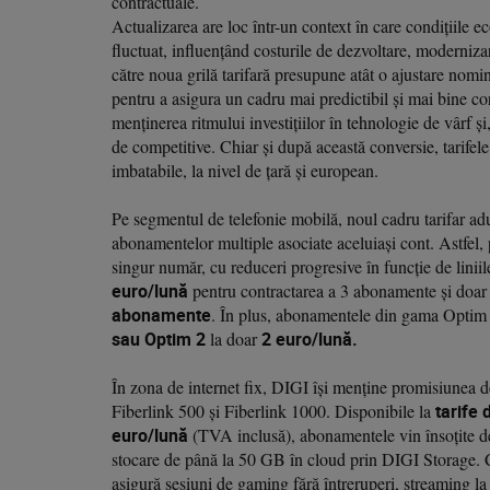
contractuale.
Actualizarea are loc într-un context în care condițiile e
fluctuat, influențând costurile de dezvoltare, modernizar
către noua grilă tarifară presupune atât o ajustare nomina
pentru a asigura un cadru mai predictibil și mai bine co
menținerea ritmului investițiilor în tehnologie de vârf și, 
de competitive. Chiar și după această conversie, tarifele 
imbatabile, la nivel de țară și european.
Pe segmentul de telefonie mobilă, noul cadru tarifar adu
abonamentelor multiple asociate aceluiași cont. Astfel,
singur număr, cu reduceri progresive în funcție de liniil
euro/lună
pentru contractarea a 3 abonamente și doa
abonamente
. În plus, abonamentele din gama Optim s
sau Optim 2
la doar
2 euro/lună.
În zona de internet fix, DIGI își menține promisiunea de a
Fiberlink 500 și Fiberlink 1000. Disponibile la
tarife 
euro/lună
(TVA inclusă), abonamentele vin însoțite de o
stocare de până la 50 GB în cloud prin DIGI Storage.
asigură sesiuni de gaming fără întreruperi, streaming la