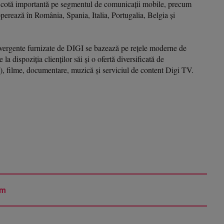
 o cotă importantă pe segmentul de comunicații mobile, precum
perează în România, Spania, Italia, Portugalia, Belgia și
onvergente furnizate de DIGI se bazează pe rețele moderne de
a dispoziția clienților săi și o ofertă diversificată de
24), filme, documentare, muzică și serviciul de content Digi TV.
am