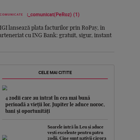
COMUNICATE
IGI lansează plata facturilor prin RoPay, în
arteneriat cu ING Bank: gratuit, sigur, instant
CELE MAI CITITE
4 zodii care au intrat în cea mai bună
perioadă a vieții lor. Jupiter le aduce noroc,
bani și oportunități
Soarele intră în Leu și aduce
vești excelente pentru patru
zodii. Cine sunt nativii cărora