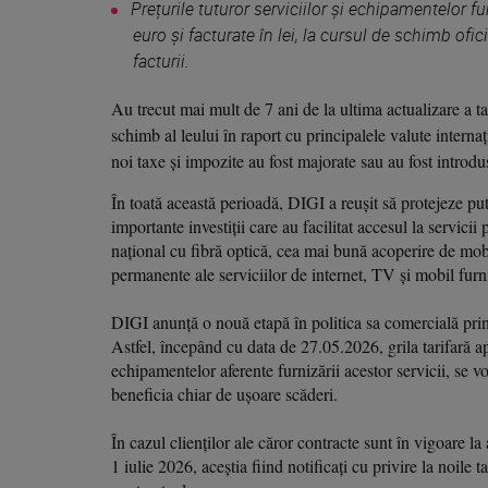
Prețurile tuturor serviciilor și echipamentelor f
euro și facturate în lei, la cursul de schimb ofi
facturii.
Au trecut mai mult de 7 ani de la ultima actualizare a ta
schimb al leului în raport cu principalele valute internaț
noi taxe și impozite au fost majorate sau au fost introdus
În toată această perioadă, DIGI a reușit să protejeze put
importante investiții care au facilitat accesul la servic
național cu fibră optică, cea mai bună acoperire de mob
permanente ale serviciilor de internet, TV și mobil furn
DIGI anunță o nouă etapă în politica sa comercială prin t
Astfel, începând cu data de 27.05.2026, grila tarifară ap
echipamentelor aferente furnizării acestor servicii, se v
beneficia chiar de ușoare scăderi.
În cazul clienților ale căror contracte sunt în vigoare la
1 iulie 2026, aceștia fiind notificați cu privire la noile 