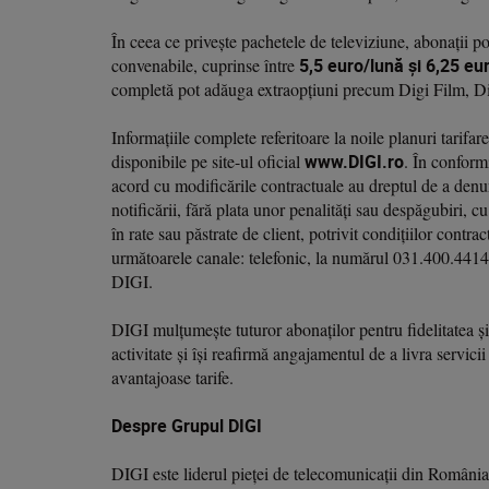
În ceea ce privește pachetele de televiziune, abonații pot
convenabile, cuprinse între
5,5 euro/lună și 6,25 eu
completă pot adăuga extraopțiuni precum Digi Film,
Informațiile complete referitoare la noile planuri tarifar
disponibile pe site-ul oficial
www.DIGI.ro
. În conformi
acord cu modificările contractuale au dreptul de a denun
notificării, fără plata unor penalități sau despăgubiri, 
în rate sau păstrate de client, potrivit condițiilor contra
următoarele canale: telefonic, la numărul 031.400.4414;
DIGI.
DIGI mulțumește tuturor abonaților pentru fidelitatea și
activitate și își reafirmă angajamentul de a livra servic
avantajoase tarife.
Despre Grupul DIGI
DIGI este liderul pieței de telecomunicații din România