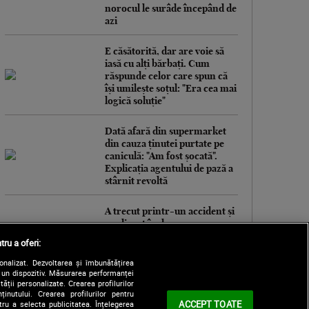
norocul le surâde începând de
azi
E căsătorită, dar are voie să
iasă cu alți bărbați. Cum
răspunde celor care spun că
își umilește soțul: "Era cea mai
logică soluție"
Dată afară din supermarket
din cauza ținutei purtate pe
caniculă: "Am fost șocată".
Explicația agentului de pază a
stârnit revoltă
A trecut printr-un accident și
un divorț în doar un an.
Andreea Ibacka: „Viața mea s-
tru a oferi:
a schimbat la 180 de grade”
sonalizat. Dezvoltarea și îmbunătățirea
e un dispozitiv. Măsurarea performanței
tății personalizate. Crearea profilurilor
nutului. Crearea profilurilor pentru
ACCEPT TOATE
tru a selecta publicitatea. Înțelegerea