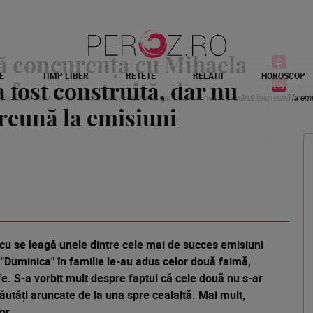
ă concurența cu Mihaela
E
TIMP LIBER
RETETE
RELATII
HOROSCOP
a fost construită, dar nu
a Rădulescu: "Rivalitatea a fost construită, dar nu de mine". Au apărut împreună la emi
reună la emisiuni
cu se leagă unele dintre cele mai de succes emisiuni
i "Duminica" în familie le-au adus celor două faimă,
fe. S-a vorbit mult despre faptul că cele două nu s-ar
i răutăți aruncate de la una spre cealaltă. Mai mult,
or.