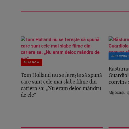
DIGI SPOR
FILM NOW
Răsturna
Tom Holland nu se ferește să spună
Guardiola
care sunt cele mai slabe filme din
convins 
cariera sa: „Nu eram deloc mândru
Mijlocașul ș
de ele”