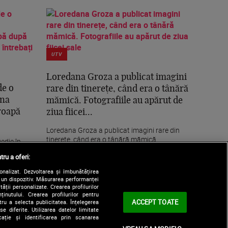
UTV
Loredana Groza a publicat imagini
de o
rare din tinerețe, când era o tânără
ina
mămică. Fotografiile au apărut de
groapă
ziua fiicei...
Loredana Groza a publicat imagini rare din
tinerețe, când era o tânără mămică.
edie în
Fotografiile au...
s într-o
tru a oferi:
sonalizat. Dezvoltarea și îmbunătățirea
e un dispozitiv. Măsurarea performanței
tății personalizate. Crearea profilurilor
nutului. Crearea profilurilor pentru
ACCEPT TOATE
tru a selecta publicitatea. Înțelegerea
e diferite. Utilizarea datelor limitate
ație și identificarea prin scanarea