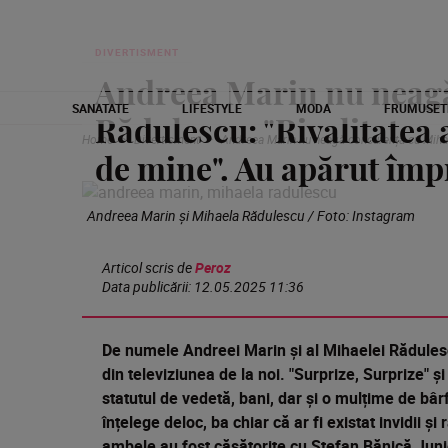
DIVERTISMENT
Andreea Marin nu neag
SANATATE
LIFESTYLE
MODA
FRUMUSET
Rădulescu: "Rivalitatea 
Home
Divertisment
Andreea Marin nu neagă concurența cu Mihael
de mine". Au apărut împ
Andreea Marin și Mihaela Rădulescu / Foto: Instagram
Articol scris de
Peroz
Data publicării:
12.05.2025 11:36
De numele Andreei Marin și al Mihaelei Rădules
din televiziunea de la noi. "Surprize, Surprize" ș
statutul de vedetă, bani, dar și o mulțime de bâr
înțelege deloc, ba chiar că ar fi existat invidii ș
ambele au fost căsătorite cu Ștefan Bănică Juni