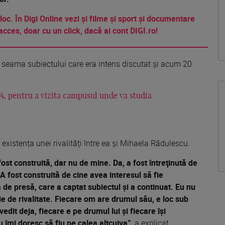
 loc. În Digi Online vezi și filme și sport și documentare
acces, doar cu un click, dacă ai cont DIGI.ro!
 seama subiectului care era intens discutat și acum 20
A, pentru a vizita campusul unde va studia
xistența unei rivalități între ea și Mihaela Rădulescu.
ost construită, dar nu de mine. Da, a fost întreţinută de
A fost construită de cine avea interesul să fie
 de presă, care a captat subiectul şi a continuat. Eu nu
e de rivalitate. Fiecare om are drumul său, e loc sub
it deja, fiecare e pe drumul lui şi fiecare îşi
 îmi doresc să fiu pe calea altcuiva”
, a explicat