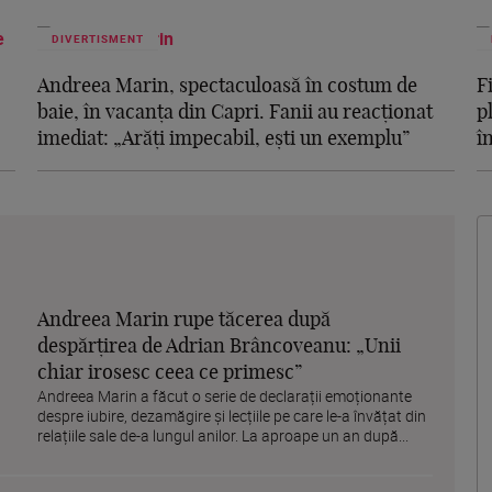
DIVERTISMENT
Andreea Marin, spectaculoasă în costum de
F
baie, în vacanța din Capri. Fanii au reacționat
p
imediat: „Arăți impecabil, ești un exemplu”
î
Andreea Marin rupe tăcerea după
despărțirea de Adrian Brâncoveanu: „Unii
chiar irosesc ceea ce primesc”
Andreea Marin a făcut o serie de declarații emoționante
despre iubire, dezamăgire și lecțiile pe care le-a învățat din
relațiile sale de-a lungul anilor. La aproape un an după...