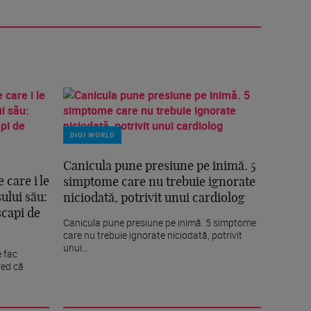
DIGI WORLD
Canicula pune presiune pe inimă. 5
 care i le
simptome care nu trebuie ignorate
sului său:
niciodată, potrivit unui cardiolog
scapi de
Canicula pune presiune pe inimă. 5 simptome
care nu trebuie ignorate niciodată, potrivit
unui...
e fac
red că