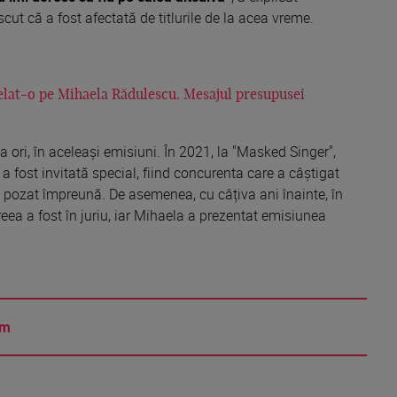
cut că a fost afectată de titlurile de la acea vreme.
șelat-o pe Mihaela Rădulescu. Mesajul presupusei
ori, în aceleași emisiuni. În 2021, la "Masked Singer",
a fost invitată special, fiind concurenta care a câștigat
u pozat împreună. De asemenea, cu câțiva ani înainte, în
eea a fost în juriu, iar Mihaela a prezentat emisiunea
am