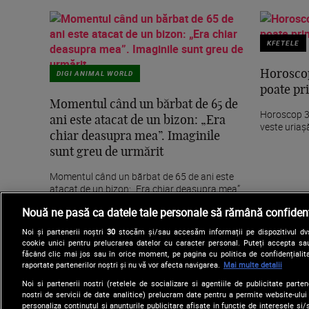
KFETELE
DIGI ANIMAL WORLD
Horoscop
poate pri
Momentul când un bărbat de 65 de
Horoscop 30
ani este atacat de un bizon: „Era
veste uriaș
chiar deasupra mea”. Imaginile
sunt greu de urmărit
Momentul când un bărbat de 65 de ani este
atacat de un bizon: „Era chiar deasupra mea”.
Imaginile...
Nouă ne pasă ca datele tale personale să rămână confidenț
Noi și partenerii noștri
30
stocăm și/sau accesăm informații pe dispozitivul dvs.
cookie unici pentru prelucrarea datelor cu caracter personal. Puteți accepta sau
făcând clic mai jos sau în orice moment, pe pagina cu politica de confidențialita
raportate partenerilor noștri și nu vă vor afecta navigarea.
Mai multe detalii
Noi si partenerii nostri (retelele de socializare si agentiile de publicitate parten
nostri de servicii de date analitice) prelucram date pentru a permite website-ului
personaliza continutul si anunturile publicitare afisate in functie de interesele si/s