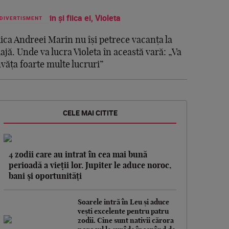
DIVERTISMENT
iica Andreei Marin nu își petrece vacanța la
lajă. Unde va lucra Violeta în această vară: „Va
nvăța foarte multe lucruri”
CELE MAI CITITE
4 zodii care au intrat în cea mai bună
perioadă a vieții lor. Jupiter le aduce noroc,
bani și oportunități
Soarele intră în Leu și aduce
vești excelente pentru patru
zodii. Cine sunt nativii cărora