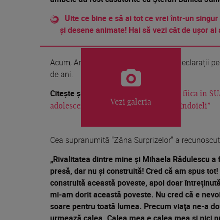
Uite ce bine e să ai tot ce vrei într-un singur
și desene animate! Hai să vezi cât de ușor ai 
Acum, Andreea Marin a făcut câteva declarații pe
de ani.
Citește și:
Andreea Marin și-a însoțit fiica în SU
Vezi galeria
adolescenta: “Am ajuns cu teamă, cu îndoieli”
Cea supranumită "Zâna Surprizelor" a recunoscut e
„Rivalitatea dintre mine şi Mihaela Rădulescu a f
presă, dar nu şi construită! Cred că am spus tot! 
construită această poveste, apoi doar întreţinută
mi-am dorit această poveste. Nu cred că e nevoi
soare pentru toată lumea. Precum viaţa ne-a doved
urmează calea. Calea mea e calea mea şi nici nu