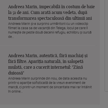
Andreea Marin, impecabilă în costum de baie
la 51 de ani. Cum arată acum vedeta, după
transformarea spectaculoasă din ultimii ani
Andreea Marin și-a surprins urmăritorii cu un videoclip
filmat la casa sa de vacanță din Telega, locul pe care îl
numește de peste două decenii refugiu, echilibru și sursă
de...
Andreea Marin, autentică, fără machiaj și
fără filtre. Apariția naturală, în salopetă
mulată, care a cucerit internetul: "Zână
duioasă"
Andreea Marin surprinde din nou, de data aceasta nu
printr-o apariție sofisticată de la vreun eveniment de
marcă, ci printr-un moment de sinceritate mai rar întâlnit
în online...