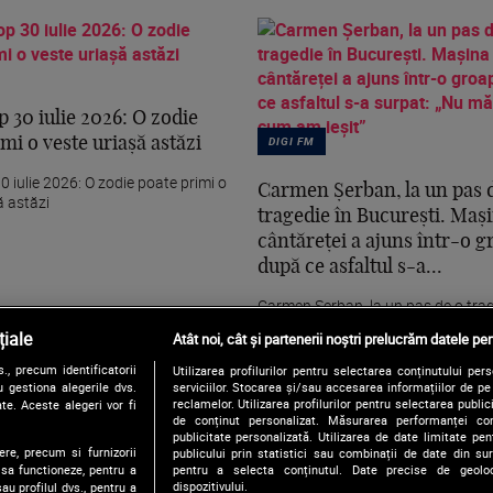
 30 iulie 2026: O zodie
DIGI FM
mi o veste uriașă astăzi
 iulie 2026: O zodie poate primi o
Carmen Șerban, la un pas 
ă astăzi
tragedie în București. Maș
cântăreței a ajuns într-o 
după ce asfaltul s-a...
Carmen Șerban, la un pas de o trag
București. Mașina cântăreței a ajun
iale
Atât noi, cât și partenerii noștri prelucrăm datele pen
groapă după...
, precum identificatorii
Utilizarea profilurilor pentru selectarea conținutului per
 gestiona alegerile dvs.
serviciilor. Stocarea și/sau accesarea informațiilor de p
reclamelor. Utilizarea profilurilor pentru selectarea publici
te. Aceste alegeri vor fi
de conținut personalizat. Măsurarea performanței conți
publicitate personalizată. Utilizarea de date limitate pen
ere, precum si furnizorii
publicului prin statistici sau combinații de date din surs
pentru a selecta conținutul. Date precise de geoloc
 sa functioneze, pentru a
dispozitivului.
au profilul dvs., pentru a