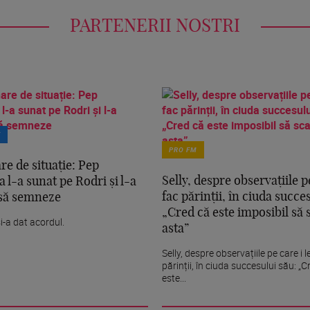
PARTENERII NOSTRI
T
PRO FM
re de situație: Pep
Selly, despre observațiile pe
 l-a sunat pe Rodri și l-a
fac părinții, în ciuda succe
să semneze
„Cred că este imposibil să 
i-a dat acordul.
asta”
Selly, despre observațiile pe care i l
părinții, în ciuda succesului său: „C
este...