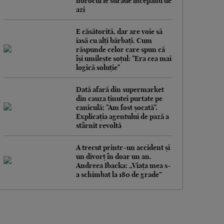
norocul le surâde începând de
azi
E căsătorită, dar are voie să
iasă cu alți bărbați. Cum
răspunde celor care spun că
își umilește soțul: "Era cea mai
logică soluție"
Dată afară din supermarket
din cauza ținutei purtate pe
caniculă: "Am fost șocată".
Explicația agentului de pază a
stârnit revoltă
A trecut printr-un accident și
un divorț în doar un an.
Andreea Ibacka: „Viața mea s-
a schimbat la 180 de grade”