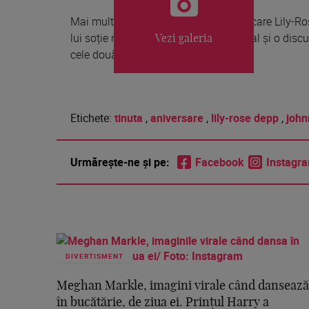
Mai mult, unul dintre motivele pentru care Lily-Ro
lui soție nu au avut un acord prenupțial și o discu
Vezi galeria
cele două femei.
Etichete:
tinuta
,
aniversare
,
lily-rose depp
,
john
Urmărește-ne și pe:
Facebook
Instagr
DIVERTISMENT
Meghan Markle, imagini virale când dansează
în bucătărie, de ziua ei. Prințul Harry a