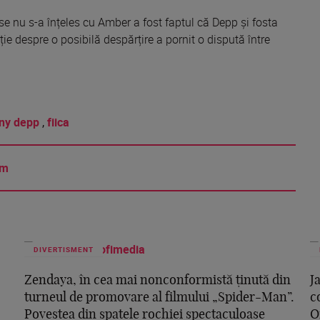
se nu s-a înțeles cu Amber a fost faptul că Depp și fosta
ție despre o posibilă despărțire a pornit o dispută între
ny depp
,
fiica
am
DIVERTISMENT
Zendaya, în cea mai nonconformistă ținută din
J
turneul de promovare al filmului „Spider-Man”.
c
Povestea din spatele rochiei spectaculoase
O