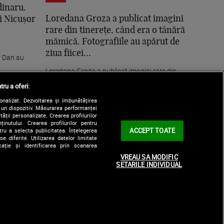
dinaru.
Loredana Groza a publicat imagini
i Nicușor
rare din tinerețe, când era o tânără
mămică. Fotografiile au apărut de
ziua fiicei...
r Dan au
Loredana Groza a publicat imagini rare din
tinerețe, când era o tânără mămică.
tru a oferi:
Fotografiile au...
sonalizat. Dezvoltarea și îmbunătățirea
e un dispozitiv. Măsurarea performanței
tății personalizate. Crearea profilurilor
nutului. Crearea profilurilor pentru
ACCEPT TOATE
tru a selecta publicitatea. Înțelegerea
e diferite. Utilizarea datelor limitate
ație și identificarea prin scanarea
VREAU SA MODIFIC
SETARILE INDIVIDUAL
e
Contact
Digi Communications N.V.
Principii editoriale