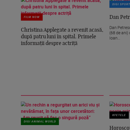
DIGI SPOR
FILM NOW
Dan Petr
Dan Petrescu
Christina Applegate a revenit acasă,
(68 de ani) 
după patru luni în spital. Primele
Ioan...
informații despre actriță
KFETELE
DIGI ANIMAL WORLD
Horoscop