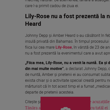
care l-a primit cadou de ziua ei.
Lily-Rose nu a fost prezentă la
Heard
Johnny Depp și Amber Heard s-au căsătorit în feb
insulă privată din Bahamas. În timpul procesului ca
fiica lui cea mare
Lily-Rose
, în vârstă de 23 de a
nu a fost prezentă la evenimentul care a avut apr
„Fiica mea, Lily-Rose, nu a venit la nuntă. Ea și
din mai multe motive”
, a declarat Johnny Depp, 
de nuntă, Amber și prietenii ei au consumat subt
exista chiar și o activitate special creată pentru 
mărturisit că în tot acest timp el a fumat „medica
departe de prietenii acesteia.
Citește și:
Ce spunea Lily-Rose despre acuzațiile
Tânăra are o relație foarte apropiată cu tatăl ei