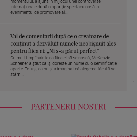
momentului, a ajuns în mijlocul unei controverse
internaționale după o apariție spectaculoasă la
evenimentul de promovare al...
Val de comentarii după ce o creatoare de
conținut a dezvăluit numele neobișnuit ales
pentru fiica ei: „Ni s-a părut perfect”
Cu mult timp înainte ca fiica ei să se nască, McKenzie
Schreiner a știut că își dorește un nume cu o semnificație
aparte. Totuși, ea nu și-a imaginat că alegerea făcută va
stârni...
PARTENERII NOSTRI