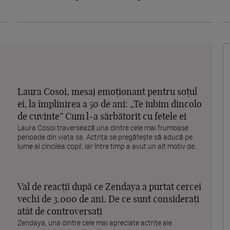
Laura Cosoi, mesaj emoționant pentru soțul
ei, la împlinirea a 50 de ani: „Te iubim dincolo
de cuvinte” Cum l-a sărbătorit cu fetele ei
Laura Cosoi traversează una dintre cele mai frumoase
perioade din viața sa. Actrița se pregătește să aducă pe
lume al cincilea copil, iar între timp a avut un alt motiv de...
Val de reacții după ce Zendaya a purtat cercei
vechi de 3.000 de ani. De ce sunt considerați
atât de controversați
Zendaya, una dintre cele mai apreciate actrițe ale