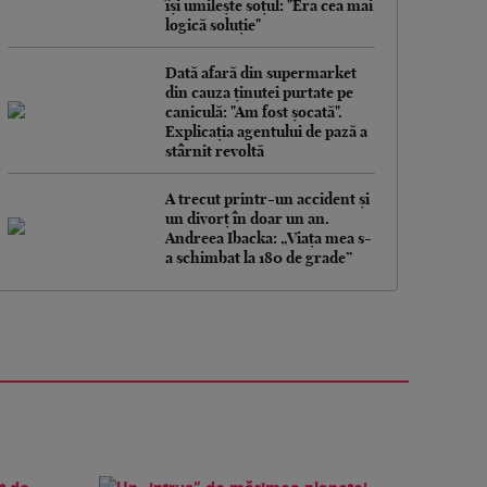
își umilește soțul: "Era cea mai
logică soluție"
Dată afară din supermarket
din cauza ținutei purtate pe
caniculă: "Am fost șocată".
Explicația agentului de pază a
stârnit revoltă
A trecut printr-un accident și
un divorț în doar un an.
Andreea Ibacka: „Viața mea s-
a schimbat la 180 de grade”