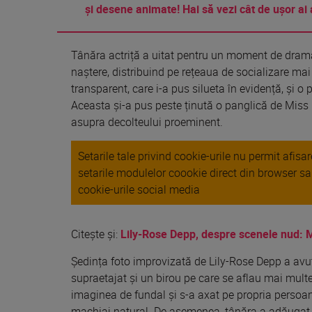
și desene animate! Hai să vezi cât de ușor ai 
Tânăra actriță a uitat pentru un moment de drama p
naștere, distribuind pe rețeaua de socializare mai
transparent, care i-a pus silueta în evidență, și o
Aceasta și-a pus peste ținută o panglică de Miss p
asupra decolteului proeminent.
Setarile tale privind cookie-urile nu permit afis
setarile modulelor coookie direct din browser s
cookie-urile social media
Citește și:
Lily-Rose Depp, despre scenele nud: 
Ședința foto improvizată de Lily-Rose Depp a avut
supraetajat și un birou pe care se aflau mai mul
imaginea de fundal și s-a axat pe propria persoa
machiaj natural. De asemenea, tânăra a adăugat în