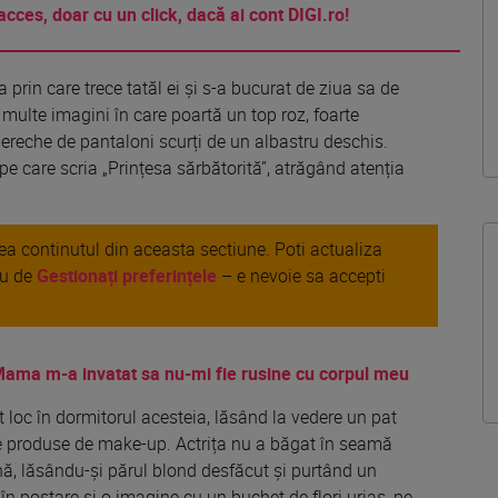
acces, doar cu un click, dacă ai cont DIGI.ro!
rin care trece tatăl ei și s-a bucurat de ziua sa de
 multe imagini în care poartă un top roz, foarte
 pereche de pantaloni scurți de un albastru deschis.
e care scria „Prințesa sărbătorită”, atrăgând atenția
area continutul din aceasta sectiune. Poti actualiza
au de
Gestionați preferințele
– e nevoie sa accepti
Mama m-a invatat sa nu-mi fie rusine cu corpul meu
 loc în dormitorul acesteia, lăsând la vedere un pat
te produse de make-up. Actrița nu a băgat în seamă
nă, lăsându-și părul blond desfăcut și purtând un
 postare și o imagine cu un buchet de flori uriaș, pe