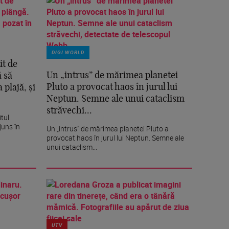
DIGI WORLD
it de
Un „intrus” de mărimea planetei
ă să
Pluto a provocat haos în jurul lui
 plajă, și
Neptun. Semne ale unui cataclism
străvechi...
itul
juns în
Un „intrus” de mărimea planetei Pluto a
provocat haos în jurul lui Neptun. Semne ale
unui cataclism...
UTV