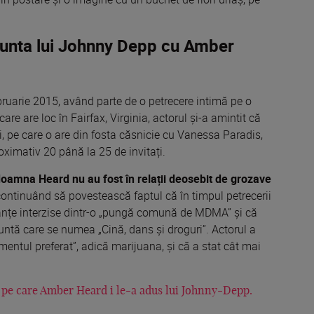
 nunta lui Johnny Depp cu Amber
ruarie 2015, având parte de o petrecere intimă pe o
re are loc în Fairfax, Virginia, actorul și-a amintit că
ni, pe care o are din fosta căsnicie cu Vanessa Paradis,
oximativ 20 până la 25 de invitați.
 doamna Heard nu au fost în relații deosebit de grozave
continuând să povestească faptul că în timpul petrecerii
anțe interzise dintr-o „pungă comună de MDMA” și că
nuntă care se numea „Cină, dans și droguri”. Actorul a
mentul preferat”, adică marijuana, și că a stat cât mai
 pe care Amber Heard i le-a adus lui Johnny-Depp.