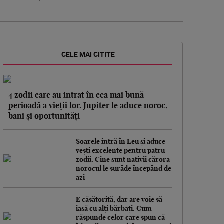
CELE MAI CITITE
4 zodii care au intrat în cea mai bună
perioadă a vieții lor. Jupiter le aduce noroc,
bani și oportunități
Soarele intră în Leu și aduce
vești excelente pentru patru
zodii. Cine sunt nativii cărora
norocul le surâde începând de
azi
E căsătorită, dar are voie să
iasă cu alți bărbați. Cum
răspunde celor care spun că