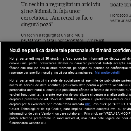
Un rechin a regurgitat un arici viu
poate pri
și nevătămat, în fața unor
Horoscop 30
cercetători: „Am reușit să fac o
veste uriaș
singură poză”
Un rechin a regurgitat un arici viu și
nevătămat, în fața unor cercetători: „Am reușit
să fac o...
Nouă ne pasă ca datele tale personale să rămână confidenț
Noi și partenerii noștri
30
stocăm și/sau accesăm informații pe dispozitivul dvs.
cookie unici pentru prelucrarea datelor cu caracter personal. Puteți accepta sau
făcând clic mai jos sau în orice moment, pe pagina cu politica de confidențialita
raportate partenerilor noștri și nu vă vor afecta navigarea.
Mai multe detalii
Noi si partenerii nostri (retelele de socializare si agentiile de publicitate parten
nostri de servicii de date analitice) prelucram date pentru a permite website-ului
personaliza continutul si anunturile publicitare afisate in functie de interesele si/s
va oferi functionalitati aferente retelelor de socializare si pentru a analiza traficul
drepturile prevazute de art. 15-22 din GDPR in legatura cu prelucrarea datelor cu 
aici
drepturi pot fi exercitate prin modalitatea indicata
. Prin click pe “ACCEPT TO
Copyright © 2026 / DIGI ROMANIA S.A.
tuturor Tehnologiilor de tip Cookie, care implica inclusiv acceptul dvs. cu priv
informatiilor de catre Vendor-ii cu care colaboram. Prin click pe “VREAU SA MODI
puteti schimba preferintele in mod individual, mai putin cele legate de cooki
functionarea website-ului.