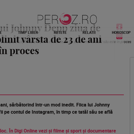
lui Johnny Depp ziua de
E
TIMP LIBER
RETETE
RELATII
HOROSCOP
linit vârsta de 23 de ani
de naștere. Lily-Rose a împlinit vârsta de 23 de ani în timp ce tatăl său este în proces
 în proces
ani, sărbătorind într-un mod inedit. Fiica lui Johnny
ii pe contul de Instagram, în timp ce tatăl său se află
.
 loc. În Digi Online vezi și filme și sport și documentare