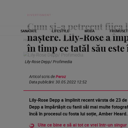
DIVERTISMENT
Cum și-a petrecut fiica 
SANATATE
LIFESTYLE
MODA
FRUMUSET
naștere. Lily-Rose a împ
Home
Divertisment
Cum și-a petrecut fiica lui Johnny Depp ziua 
în timp ce tatăl său este
Lily-Rose Depp/ Profimedia
Articol scris de
Peroz
Data publicării:
30.05.2022 12:52
Lily-Rose Depp a împlinit recent vârsta de 23 de 
Depp a împărtășit cu fanii săi mai multe fotograf
încă în procesul cu fosta lui soție, Amber Heard
Uite ce bine e să ai tot ce vrei într-un singur