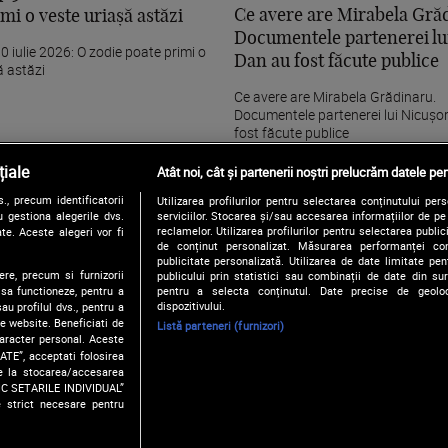
Ce avere are Mirabela Gră
mi o veste uriașă astăzi
Documentele partenerei lu
 iulie 2026: O zodie poate primi o
Dan au fost făcute publice
ă astăzi
Ce avere are Mirabela Grădinaru.
Documentele partenerei lui Nicușo
fost făcute publice
iale
Atât noi, cât și partenerii noștri prelucrăm datele pen
, precum identificatorii
Utilizarea profilurilor pentru selectarea conținutului per
 gestiona alegerile dvs.
serviciilor. Stocarea și/sau accesarea informațiilor de p
reclamelor. Utilizarea profilurilor pentru selectarea publici
te. Aceste alegeri vor fi
de conținut personalizat. Măsurarea performanței conți
publicitate personalizată. Utilizarea de date limitate pen
ere, precum si furnizorii
publicului prin statistici sau combinații de date din surs
pentru a selecta conținutul. Date precise de geoloc
 sa functioneze, pentru a
dispozitivului.
au profilul dvs., pentru a
 pe website. Beneficiati de
Listă parteneri (furnizori)
caracter personal. Aceste
ATE”, acceptati folosirea
Termene și condiții
Politica de confidențialitate
Gestionați preferințel
ire la stocarea/accesarea
FIC SETARILE INDIVIDUAL”
e strict necesare pentru