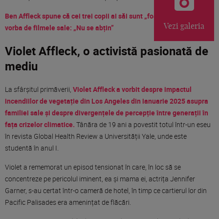
Ben Affleck spune că cei trei copii ai săi sunt „foarte duri” când vine
Vezi galeria
vorba de filmele sale: „Nu se abțin”
Violet Affleck, o activistă pasionată de
mediu
La sfârșitul primăverii,
Violet Affleck a vorbit despre impactul
incendiilor de vegetație din Los Angeles din ianuarie 2025 asupra
familiei sale și despre divergențele de percepție între generații în
fața crizelor climatice.
Tânăra de 19 ani a povestit totul într-un eseu
în revista Global Health Review a Universității Yale, unde este
studentă în anul I.
Violet a rememorat un episod tensionat în care, în loc să se
concentreze pe pericolul iminent, ea și mama ei, actrița Jennifer
Garner, s-au certat într-o cameră de hotel, în timp ce cartierul lor din
Pacific Palisades era amenințat de flăcări.