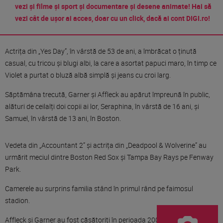
vezi și filme și sport și documentare și desene animate! Hai să
vezi cât de ușor ai acces, doar cu un click, dacă ai cont DIGI.ro!
Actrița din „Yes Day”, în vârstă de 53 de ani, a îmbrăcat o ținută
casual, cu tricou și blugi albi, la care a asortat papuci maro, în timp ce
Violet a purtat o bluză albă simplă și jeans cu croi larg.
Săptămâna trecută, Garner și Affleck au apărut împreună în public,
alături de ceilalți doi copii ai lor, Seraphina, în vârstă de 16 ani, și
Samuel, în vârstă de 13 ani, în Boston.
Vedeta din „Accountant 2” și actrița din „Deadpool & Wolverine” au
urmărit meciul dintre Boston Red Sox și Tampa Bay Rays pe Fenway
Park.
Camerele au surprins familia stând în primul rând pe faimosul
stadion.
Affleck și Garner au fost căsătoriți în perioada 2005 - 2018.