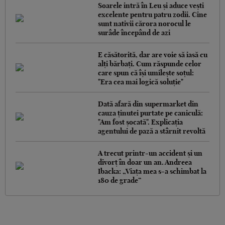
Soarele intră în Leu și aduce vești
excelente pentru patru zodii. Cine
sunt nativii cărora norocul le
surâde începând de azi
E căsătorită, dar are voie să iasă cu
alți bărbați. Cum răspunde celor
care spun că își umilește soțul:
"Era cea mai logică soluție"
Dată afară din supermarket din
cauza ținutei purtate pe caniculă:
"Am fost șocată". Explicația
agentului de pază a stârnit revoltă
A trecut printr-un accident și un
divorț în doar un an. Andreea
Ibacka: „Viața mea s-a schimbat la
180 de grade”