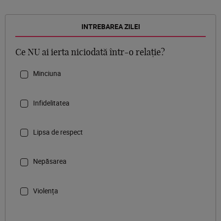
INTREBAREA ZILEI
Ce NU ai ierta niciodată într-o relație?
Minciuna
Infidelitatea
Lipsa de respect
Nepăsarea
Violența