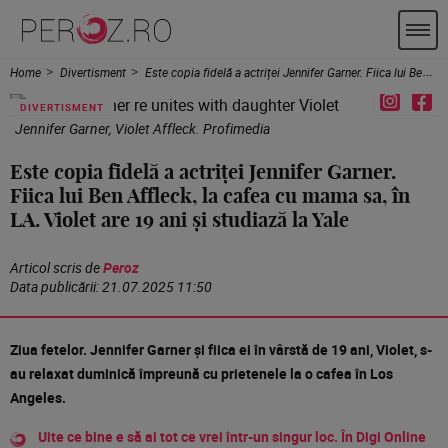
Home
Divertisment
Este copia fidelă a actriței Jennifer Garner. Fiica lui Ben Affleck, la cafea cu mama sa, în LA. Violet are 19 ani și studiază la Yale
DIVERTISMENT
Jennifer Garner, Violet Affleck. Profimedia
Este copia fidelă a actriței Jennifer Garner.
Fiica lui Ben Affleck, la cafea cu mama sa, în
LA. Violet are 19 ani și studiază la Yale
Articol scris de
Peroz
Data publicării:
21.07.2025 11:50
Ziua fetelor. Jennifer Garner și fiica ei în vârstă de 19 ani, Violet, s-
au relaxat duminică împreună cu prietenele la o cafea în Los
Angeles.
Uite ce bine e să ai tot ce vrei într-un singur loc. În Digi Online