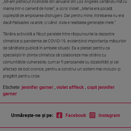
„Mi-am petrecut incendiile din ianuarie din Los Angeles certându-mă cu
mama într-o cameră de hotel”
, a scris Violet.
„Mama era șocată,
copleșită de amploarea distrugerii. Dar pentru mine, întrebarea nu era
dacă Palisades va arde, ci când. Asta e realitatea generației mele.”
Tânăra activistă a făcut paralele între răspunsurile la dezastre
climatice și pandemia de COVID-19, evidențiind importanța măsurilor
de sănătate publică în ambele situații. Ea a pledat pentru ca
specialiștii în științe climatice să colaboreze mai strâns cu
comunitățile vulnerabile, cum ar fi persoanele cu dizabilități și cei
afectați de boli cronice, pentru a construi un sistem mai incluziv și
pregătit pentru crize.
Etichete:
jennifer garner
,
violet affleck
,
copii jennifer
garner
Urmărește-ne și pe:
Facebook
Instagram