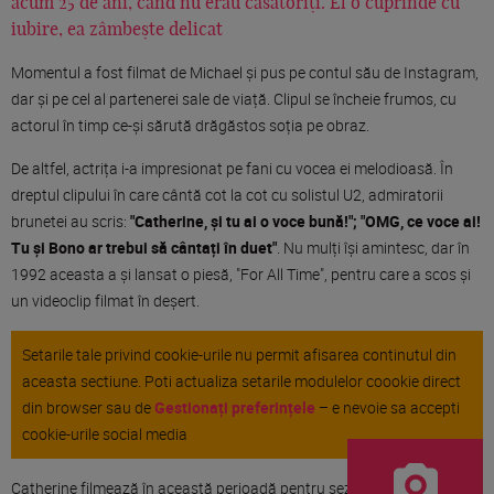
acum 25 de ani, când nu erau căsătoriți. El o cuprinde cu
iubire, ea zâmbește delicat
Momentul a fost filmat de Michael și pus pe contul său de Instagram,
dar și pe cel al partenerei sale de viață. Clipul se încheie frumos, cu
actorul în timp ce-și sărută drăgăstos soția pe obraz.
De altfel, actrița i-a impresionat pe fani cu vocea ei melodioasă. În
dreptul clipului în care cântă cot la cot cu solistul U2, admiratorii
brunetei au scris:
"Catherine, și tu ai o voce bună!"; "OMG, ce voce ai!
Tu și Bono ar trebui să cântați în duet"
. Nu mulți își amintesc, dar în
1992 aceasta a și lansat o piesă, "For All Time", pentru care a scos și
un videoclip filmat în deșert.
Setarile tale privind cookie-urile nu permit afisarea continutul din
aceasta sectiune. Poti actualiza setarile modulelor coookie direct
din browser sau de
Gestionați preferințele
– e nevoie sa accepti
cookie-urile social media
Catherine filmează în această perioadă pentru sezonul 2 din