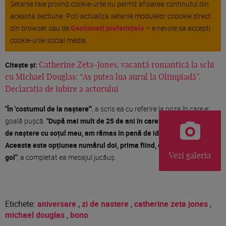
Setarile tale privind cookie-urile nu permit afisarea continutul din
aceasta sectiune. Poti actualiza setarile modulelor coookie direct
din browser sau de
Gestionați preferințele
– e nevoie sa accepti
cookie-urile social media
Citește și:
Catherine Zeta-Jones, vacanță romantică la schi
cu Michael Douglas: “Aș putea lua aurul la Olimpiadă”.
Declarația de iubire a actorului
"În 'costumul de la naștere'"
, a scris ea cu referire la poza în care e
goală pușcă.
"După mai mult de 25 de ani în care am împărțit ziua
de naștere cu soțul meu, am rămas în pană de idei de cadou.
Aceasta este opțiunea numărul doi, prima fiind, desigur, mingi de
Vezi galeria
gol"
, a completat ea mesajul jucăuș.
Etichete:
aniversare
,
zi de nastere
,
catherine zeta jones
,
michael douglas
,
bono