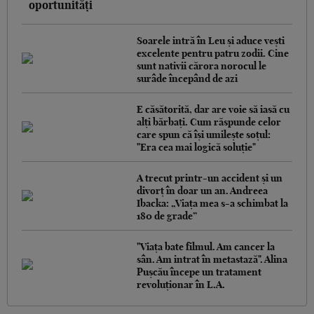
oportunități
Soarele intră în Leu și aduce vești
excelente pentru patru zodii. Cine
sunt nativii cărora norocul le
surâde începând de azi
E căsătorită, dar are voie să iasă cu
alți bărbați. Cum răspunde celor
care spun că își umilește soțul:
"Era cea mai logică soluție"
A trecut printr-un accident și un
divorț în doar un an. Andreea
Ibacka: „Viața mea s-a schimbat la
180 de grade”
"Viața bate filmul. Am cancer la
sân. Am intrat în metastază". Alina
Pușcău începe un tratament
revoluționar în L.A.