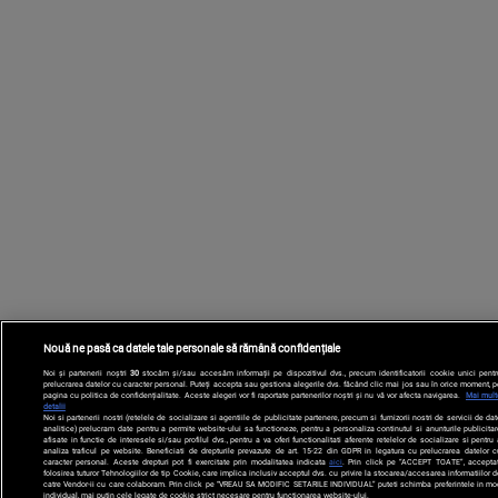
Nouă ne pasă ca datele tale personale să rămână confidențiale
Noi și partenerii noștri
30
stocăm și/sau accesăm informații pe dispozitivul dvs., precum identificatorii cookie unici pentr
prelucrarea datelor cu caracter personal. Puteți accepta sau gestiona alegerile dvs. făcând clic mai jos sau în orice moment, p
pagina cu politica de confidențialitate. Aceste alegeri vor fi raportate partenerilor noștri și nu vă vor afecta navigarea.
Mai mult
detalii
Noi si partenerii nostri (retelele de socializare si agentiile de publicitate partenere, precum si furnizorii nostri de servicii de da
analitice) prelucram date pentru a permite website-ului sa functioneze, pentru a personaliza continutul si anunturile publicitar
afisate in functie de interesele si/sau profilul dvs., pentru a va oferi functionalitati aferente retelelor de socializare si pentru
analiza traficul pe website. Beneficiati de drepturile prevazute de art. 15-22 din GDPR in legatura cu prelucrarea datelor c
caracter personal. Aceste drepturi pot fi exercitate prin modalitatea indicata
aici
. Prin click pe “ACCEPT TOATE”, acceptat
folosirea tuturor Tehnologiilor de tip Cookie, care implica inclusiv acceptul dvs. cu privire la stocarea/accesarea informatiilor d
catre Vendor-ii cu care colaboram. Prin click pe “VREAU SA MODIFIC SETARILE INDIVIDUAL” puteti schimba preferintele in mo
individual, mai putin cele legate de cookie strict necesare pentru functionarea website-ului.