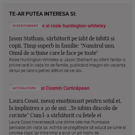
TE-AR PUTEA INTERESA SI:
DIVERTISMENT
Jason Statham, sărbătorit pe iaht de iubită și
copii. Timp superb în familie: "Numărul unu.
Omul de acțiune care le face pe toate"
Rosie Huntington-Whiteley și Jason Statham au oferit fanilor o
privire rară în viața lor de familie, publicând imagini din vacanța
de lux pe care o petrec alături de cei doi...
ACTUALITATE
Laura Cosoi, mesaj emoționant pentru soțul ei,
la împlinirea a 50 de ani: „Te iubim dincolo de
cuvinte” Cum l-a sărbătorit cu fetele ei
Laura Cosoi traversează una dintre cele mai frumoase
perioade din viața sa. Actrița se pregătește să aducă pe lume al
cincilea copil, iar între timp a avut un alt motiv de...