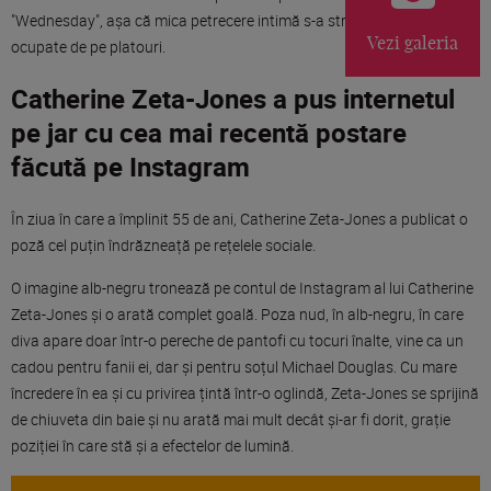
"Wednesday", așa că mica petrecere intimă s-a strecurat printre zilele
Vezi galeria
ocupate de pe platouri.
Catherine Zeta-Jones a pus internetul
pe jar cu cea mai recentă postare
făcută pe Instagram
În ziua în care a împlinit 55 de ani, Catherine Zeta-Jones a publicat o
poză cel puțin îndrăzneață pe rețelele sociale.
O imagine alb-negru tronează pe contul de Instagram al lui Catherine
Zeta-Jones și o arată complet goală. Poza nud, în alb-negru, în care
diva apare doar într-o pereche de pantofi cu tocuri înalte, vine ca un
cadou pentru fanii ei, dar și pentru soțul Michael Douglas. Cu mare
încredere în ea și cu privirea țintă într-o oglindă, Zeta-Jones se sprijină
de chiuveta din baie și nu arată mai mult decât și-ar fi dorit, grație
poziției în care stă și a efectelor de lumină.