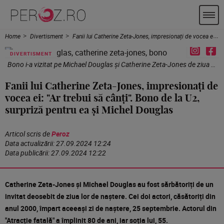
Home
Divertisment
Fanii lui Catherine Zeta-Jones, impresionați de vocea ei: "Ar trebui să cânți". Bono de la U2, surpriză pentru ea și Michel Douglas
DIVERTISMENT
Bono i-a vizitat pe Michael Douglas și Catherine Zeta-Jones de ziua lor de naștere. / Foto: Profimedia
Fanii lui Catherine Zeta-Jones, impresionați de
vocea ei: "Ar trebui să cânți". Bono de la U2,
surpriză pentru ea și Michel Douglas
Articol scris de
Peroz
Data actualizării:
27.09.2024 12:24
Data publicării:
27.09.2024 12:22
Catherine Zeta-Jones și Michael Douglas au fost sărbătoriți de un
invitat deosebit de ziua lor de naștere. Cei doi actori, căsătoriți din
anul 2000, împart aceeași zi de naștere, 25 septembrie. Actorul din
"Atracție fatală" a împlinit 80 de ani, iar soția lui, 55.