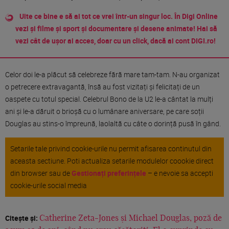
Uite ce bine e să ai tot ce vrei într-un singur loc. În Digi Online
vezi și filme și sport și documentare și desene animate! Hai să
vezi cât de ușor ai acces, doar cu un click, dacă ai cont DIGI.ro!
Celor doi le-a plăcut să celebreze fără mare tam-tam. N-au organizat
o petrecere extravagantă, însă au fost vizitați și felicitați de un
oaspete cu totul special. Celebrul Bono de la U2 le-a cântat la mulți
ani și le-a dăruit o brioșă cu o lumânare aniversare, pe care soții
Douglas au stins-o împreună, laolaltă cu câte o dorință pusă în gând.
Setarile tale privind cookie-urile nu permit afisarea continutul din
aceasta sectiune. Poti actualiza setarile modulelor coookie direct
din browser sau de
Gestionați preferințele
– e nevoie sa accepti
cookie-urile social media
Citește și:
Catherine Zeta-Jones și Michael Douglas, poză de