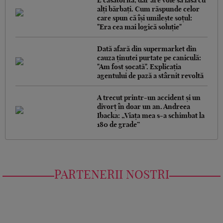
E căsătorită, dar are voie să iasă cu
alți bărbați. Cum răspunde celor
care spun că își umilește soțul:
"Era cea mai logică soluție"
Dată afară din supermarket din
cauza ținutei purtate pe caniculă:
"Am fost șocată". Explicația
agentului de pază a stârnit revoltă
A trecut printr-un accident și un
divorț în doar un an. Andreea
Ibacka: „Viața mea s-a schimbat la
180 de grade”
PARTENERII NOSTRI