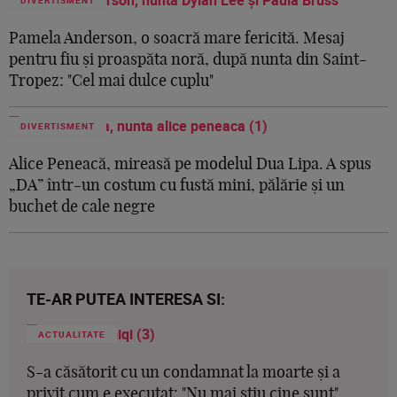
Pamela Anderson, o soacră mare fericită. Mesaj
pentru fiu și proaspăta noră, după nunta din Saint-
Tropez: "Cel mai dulce cuplu"
DIVERTISMENT
Alice Peneacă, mireasă pe modelul Dua Lipa. A spus
„DA” într-un costum cu fustă mini, pălărie și un
buchet de cale negre
TE-AR PUTEA INTERESA SI:
ACTUALITATE
S-a căsătorit cu un condamnat la moarte și a
privit cum e executat: "Nu mai știu cine sunt".