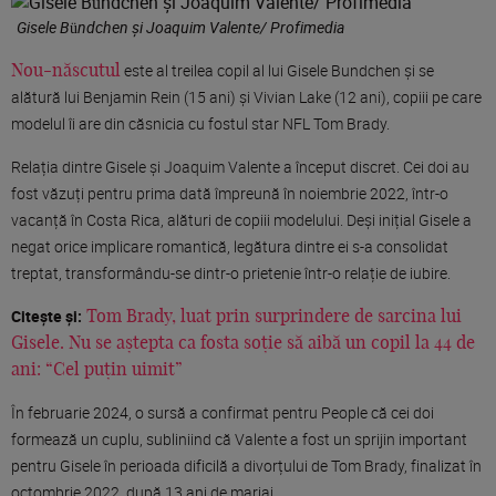
Gisele Bündchen și Joaquim Valente/ Profimedia
este al treilea copil al lui Gisele Bundchen și se
Nou-născutul
alătură lui Benjamin Rein (15 ani) și Vivian Lake (12 ani), copiii pe care
modelul îi are din căsnicia cu fostul star NFL Tom Brady.
Relația dintre Gisele și Joaquim Valente a început discret. Cei doi au
fost văzuți pentru prima dată împreună în noiembrie 2022, într-o
vacanță în Costa Rica, alături de copiii modelului. Deși inițial Gisele a
negat orice implicare romantică, legătura dintre ei s-a consolidat
treptat, transformându-se dintr-o prietenie într-o relație de iubire.
Citește și:
Tom Brady, luat prin surprindere de sarcina lui
Gisele. Nu se aștepta ca fosta soție să aibă un copil la 44 de
ani: “Cel puțin uimit”
În februarie 2024, o sursă a confirmat pentru People că cei doi
formează un cuplu, subliniind că Valente a fost un sprijin important
pentru Gisele în perioada dificilă a divorțului de Tom Brady, finalizat în
octombrie 2022, după 13 ani de mariaj.