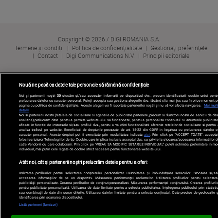
Copyright © 2026 / DIGI ROMANIA S.A.
Termene și condiții
Politica de confidențialitate
Gestionați preferințele
Contact
Digi Communications N.V.
Principii editoriale
Nouă ne pasă ca datele tale personale să rămână confidențiale
Noi și partenerii noștri
30
stocăm și/sau accesăm informații pe dispozitivul dvs., precum identificatorii cookie unici pentr
prelucrarea datelor cu caracter personal. Puteți accepta sau gestiona alegerile dvs. făcând clic mai jos sau în orice moment, p
pagina cu politica de confidențialitate. Aceste alegeri vor fi raportate partenerilor noștri și nu vă vor afecta navigarea.
Mai mult
detalii
Noi si partenerii nostri (retelele de socializare si agentiile de publicitate partenere, precum si furnizorii nostri de servicii de da
analitice) prelucram date pentru a permite website-ului sa functioneze, pentru a personaliza continutul si anunturile publicitar
afisate in functie de interesele si/sau profilul dvs., pentru a va oferi functionalitati aferente retelelor de socializare si pentru
analiza traficul pe website. Beneficiati de drepturile prevazute de art. 15-22 din GDPR in legatura cu prelucrarea datelor c
caracter personal. Aceste drepturi pot fi exercitate prin modalitatea indicata
aici
. Prin click pe “ACCEPT TOATE”, acceptat
folosirea tuturor Tehnologiilor de tip Cookie, care implica inclusiv acceptul dvs. cu privire la stocarea/accesarea informatiilor d
catre Vendor-ii cu care colaboram. Prin click pe “VREAU SA MODIFIC SETARILE INDIVIDUAL” puteti schimba preferintele in mo
individual, mai putin cele legate de cookie strict necesare pentru functionarea website-ului.
Atât noi, cât și partenerii noștri prelucrăm datele pentru a oferi:
Utilizarea profilurilor pentru selectarea conținutului personalizat. Dezvoltarea și îmbunătățirea serviciilor. Stocarea și/sa
accesarea informațiilor de pe un dispozitiv. Măsurarea performanței reclamelor. Utilizarea profilurilor pentru selectare
publicității personalizate. Crearea profilurilor de conținut personalizat. Măsurarea performanței conținutului. Crearea profilurilo
pentru publicitate personalizată. Utilizarea de date limitate pentru a selecta publicitatea. Înțelegerea publicului prin statistic
sau combinații de date din surse diferite. Utilizarea datelor limitate pentru a selecta conținutul. Date precise de geolocație ș
identificarea prin scanarea dispozitivului.
Listă parteneri (furnizori)