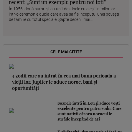
recent: „Sunt un exemplu pentru noi toți”
În 1956, două surori și-au unit destinele cu aleșii inimilor lor
într-o ceremonie dublă care avea să fie începutul unei povești
de familie cu totul speciale. Șapte decenii mai...
CELE MAI CITITE
4 zodii care au intrat în cea mai bună perioadă a
vieții lor. Jupiter le aduce noroc, bani și
oportunități
Soarele intră în Leu și aduce vești
excelente pentru patru zodii. Cine
sunt nativii cărora norocul le
surâde începând de azi