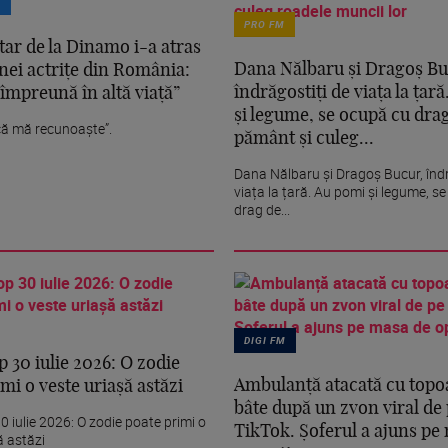
T
PRO FM
tar de la Dinamo i-a atras
Dana Nălbaru și Dragoș Bu
unei actrițe din România:
îndrăgostiți de viața la țar
împreună în altă viață”
și legume, se ocupă cu dra
că mă recunoaște”.
pământ și culeg...
Dana Nălbaru și Dragoș Bucur, îndr
viața la țară. Au pomi și legume, s
drag de...
DIGI FM
 30 iulie 2026: O zodie
Ambulanță atacată cu topoa
mi o veste uriașă astăzi
bâte după un zvon viral de
 iulie 2026: O zodie poate primi o
TikTok. Șoferul a ajuns pe
ă astăzi