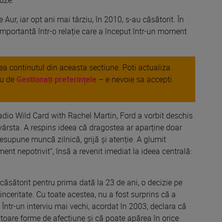
Aur, iar opt ani mai târziu, în 2010, s-au căsătorit. În
importantă într-o relație care a început într-un moment
area continutul din aceasta sectiune. Poti actualiza
au de
Gestionați preferințele
– e nevoie sa accepti
radio Wild Card with Rachel Martin, Ford a vorbit deschis
s vârsta. A respins ideea că dragostea ar aparține doar
presupune muncă zilnică, grijă și atenție. A glumit
ent nepotrivit”, însă a revenit imediat la ideea centrală:
t căsătorit pentru prima dată la 23 de ani, o decizie pe
nceritate. Cu toate acestea, nu a fost surprins că a
. Într-un interviu mai vechi, acordat în 2003, declara că
itoare forme de afecțiune și că poate apărea în orice