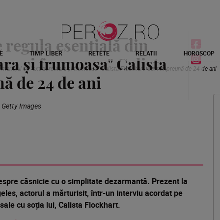
 regula esențială din
E
TIMP LIBER
RETETE
RELATII
HOROSCOP
ara și frumoasa" Calista
 mariajul cu "extraordinara și frumoasa" Calista Flockhart. Sunt împreună de 24 de ani
ă de 24 de ani
: Getty Images
despre căsnicie cu o simplitate dezarmantă. Prezent la
es, actorul a mărturisit, într-un interviu acordat pe
sale cu soția lui, Calista Flockhart.