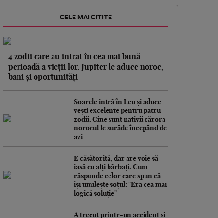
CELE MAI CITITE
4 zodii care au intrat în cea mai bună
perioadă a vieții lor. Jupiter le aduce noroc,
bani și oportunități
Soarele intră în Leu și aduce
vești excelente pentru patru
zodii. Cine sunt nativii cărora
norocul le surâde începând de
azi
E căsătorită, dar are voie să
iasă cu alți bărbați. Cum
răspunde celor care spun că
își umilește soțul: "Era cea mai
logică soluție"
A trecut printr-un accident și