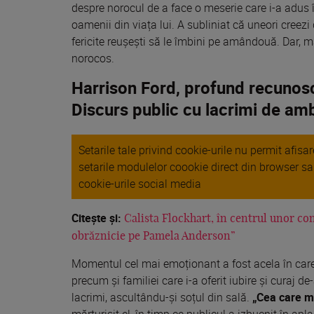
despre norocul de a face o meserie care i-a adus 
oamenii din viața lui. A subliniat că uneori creezi 
fericite reușești să le îmbini pe amândouă. Dar, 
norocos.
Harrison Ford, profund recunoscă
Discurs public cu lacrimi de amb
Setarile tale privind cookie-urile nu permit afis
setarile modulelor coookie direct din browser s
cookie-urile social media
Citește și:
Calista Flockhart, în centrul unor co
obrăznicie pe Pamela Anderson”
Momentul cel mai emoționant a fost acela în care i
precum și familiei care i-a oferit iubire și curaj d
lacrimi, ascultându-și soțul din sală.
„Cea care mi-
mărturisit el, în timp ce publicul a izbucnit în apl