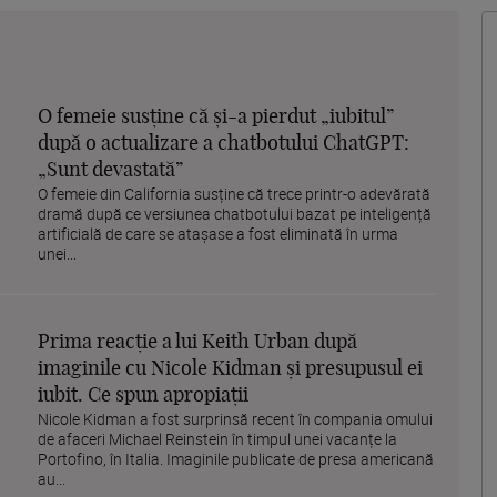
O femeie susține că și-a pierdut „iubitul”
după o actualizare a chatbotului ChatGPT:
„Sunt devastată”
O femeie din California susține că trece printr-o adevărată
dramă după ce versiunea chatbotului bazat pe inteligență
artificială de care se atașase a fost eliminată în urma
unei...
Prima reacție a lui Keith Urban după
imaginile cu Nicole Kidman și presupusul ei
iubit. Ce spun apropiații
Nicole Kidman a fost surprinsă recent în compania omului
de afaceri Michael Reinstein în timpul unei vacanțe la
Portofino, în Italia. Imaginile publicate de presa americană
au...