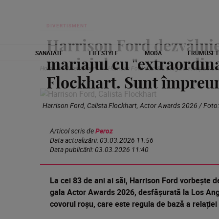
DIVERTISMENT
Harrison Ford dezvăluie
SANATATE
LIFESTYLE
MODA
FRUMUSET
mariajul cu "extraordin
Home
Divertisment
Harrison Ford dezvăluie regula esențială din
Flockhart. Sunt împreun
Harrison Ford, Calista Flockhart, Actor Awards 2026 / Foto
Articol scris de
Peroz
Data actualizării:
03.03.2026 11:56
Data publicării:
03.03.2026 11:40
La cei 83 de ani ai săi, Harrison Ford vorbește 
gala Actor Awards 2026, desfășurată la Los Angel
covorul roșu, care este regula de bază a relației 