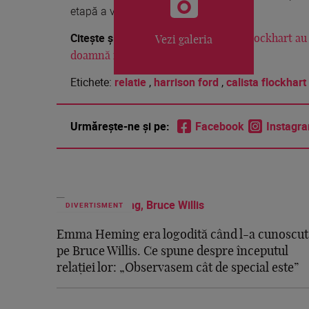
etapă a vieții.
Citește și:
Harrison Ford și Calista Flockhart au 
Vezi galeria
doamnă minunată”
Etichete:
relatie
,
harrison ford
,
calista flockhart
Urmărește-ne și pe:
Facebook
Instagr
DIVERTISMENT
Emma Heming era logodită când l-a cunoscut
pe Bruce Willis. Ce spune despre începutul
relației lor: „Observasem cât de special este”