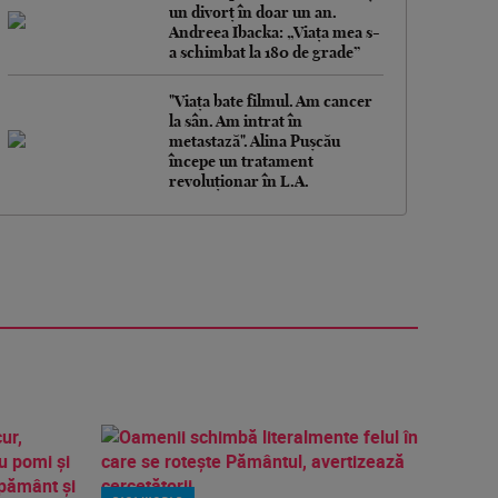
un divorț în doar un an.
Andreea Ibacka: „Viața mea s-
a schimbat la 180 de grade”
"Viața bate filmul. Am cancer
la sân. Am intrat în
metastază". Alina Pușcău
începe un tratament
revoluționar în L.A.