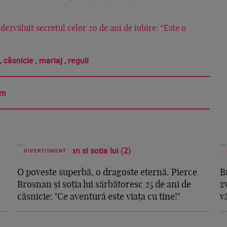
dezvăluit secretul celor 20 de ani de iubire: “Este o
,
căsnicie
,
mariaj
,
reguli
am
DIVERTISMENT
O poveste superbă, o dragoste eternă. Pierce
B
Brosnan și soția lui sărbătoresc 25 de ani de
z
căsnicie: "Ce aventură este viața cu tine!"
v