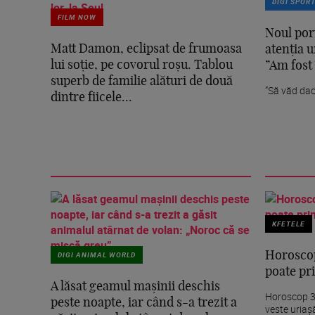
DIGI SPOR
FILM NOW
Noul por
Matt Damon, eclipsat de frumoasa
atenția 
lui soție, pe covorul roșu. Tablou
”Am fost 
superb de familie alături de două
”Să văd da
dintre fiicele...
KFETELE
DIGI ANIMAL WORLD
Horoscop
poate pri
A lăsat geamul mașinii deschis
Horoscop 30
peste noapte, iar când s-a trezit a
veste uriaș