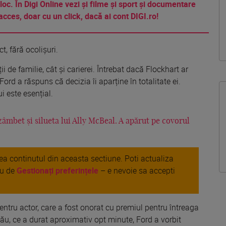
 loc. În Digi Online vezi și filme și sport și documentare
acces, doar cu un click, dacă ai cont DIGI.ro!
ct, fără ocolișuri.
i de familie, cât și carierei. Întrebat dacă Flockhart ar
Ford a răspuns că decizia îi aparține în totalitate ei.
i este esențial.
zâmbet și silueta lui Ally McBeal. A apărut pe covorul
area continutul din aceasta sectiune. Poti actualiza
au de
Gestionați preferințele
– e nevoie sa accepti
ntru actor, care a fost onorat cu premiul pentru întreaga
 său, ce a durat aproximativ opt minute, Ford a vorbit