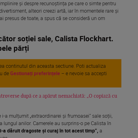
împlinire și despre recunoștința pe care o simte pentru
divertisment, alteori creezi artă, iar în momentele rare și
mai presus de toate, a spus că se consideră un om
tor soției sale, Calista Flockhart.
ele părți
area continutul din aceasta sectiune. Poti actualiza
au de
Gestionați preferințele
– e nevoie sa accepti
ntroverse după ce a apărut nemachiată: „O copiază cu
-a mulțumit „extraordinarei și frumoasei” sale soții,
e-a lungul anilor. Camerele au surprins-o pe Calista în
a dăruit dragoste și curaj în tot acest timp”,
a
auze.