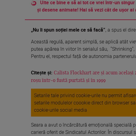
Uite ce bine e să ai tot ce vrei într-un singur
și desene animate! Hai să vezi cât de ușor ai 
„Nu îi spun soției mele ce să facă”
, a spus el dire
Această regulă, aparent simplă, se aplică atât vieți
putea apărea în viitor în serialul său, "Shrinking", 
Pentru el, respectul față de autonomia partenerulu
Citește și:
Calista Flockhart are și acum același 
roșu într-o fustă purtată și în 1999
Setarile tale privind cookie-urile nu permit afis
setarile modulelor coookie direct din browser s
cookie-urile social media
Seara a avut o încărcătură emoțională specială pe
carieră oferit de Sindicatul Actorilor. În discursul