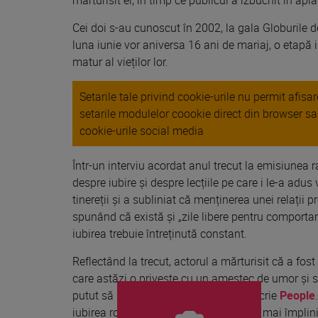
Cei doi s-au cunoscut în 2002, la gala Globurile de 
luna iunie vor aniversa 16 ani de mariaj, o etapă 
matur al vieților lor.
Setarile tale privind cookie-urile nu permit afis
setarile modulelor coookie direct din browser s
cookie-urile social media
Într-un interviu acordat anul trecut la emisiunea 
despre iubire și despre lecțiile pe care i le-a adu
tinereții și a subliniat că menținerea unei relații 
spunând că există și „zile libere pentru comportam
iubirea trebuie întreținută constant.
Reflectând la trecut, actorul a mărturisit că a fos
care astăzi o privește cu un amestec de umor și si
putut să se îndrăgostească din nou, scrie
People
iubirea romantică este una dintre cele mai împlin