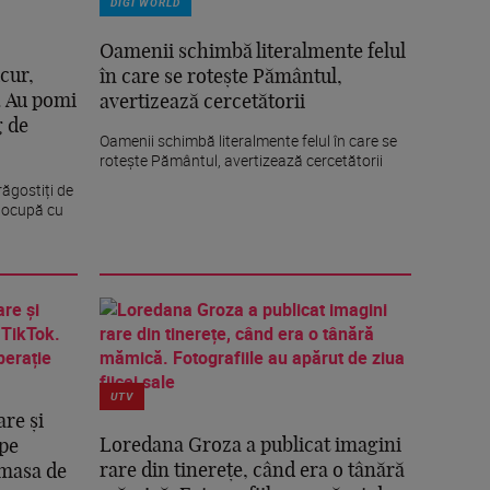
DIGI WORLD
Oamenii schimbă literalmente felul
cur,
în care se rotește Pământul,
ă. Au pomi
avertizează cercetătorii
g de
Oamenii schimbă literalmente felul în care se
rotește Pământul, avertizează cercetătorii
ăgostiți de
e ocupă cu
UTV
re și
Loredana Groza a publicat imagini
 pe
rare din tinerețe, când era o tânără
 masa de