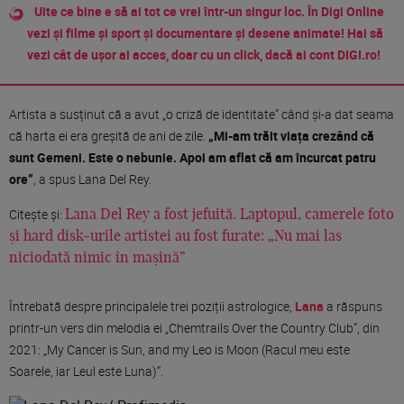
Uite ce bine e să ai tot ce vrei într-un singur loc. În Digi Online
vezi și filme și sport și documentare și desene animate! Hai să
vezi cât de ușor ai acces, doar cu un click, dacă ai cont DIGI.ro!
Artista a susținut că a avut „o criză de identitate” când și-a dat seama
că harta ei era greșită de ani de zile.
„Mi-am trăit viața crezând că
sunt Gemeni. Este o nebunie. Apoi am aflat că am încurcat patru
ore”
, a spus Lana Del Rey.
Citește și:
Lana Del Rey a fost jefuită. Laptopul, camerele foto
și hard disk-urile artistei au fost furate: „Nu mai las
niciodată nimic în mașină”
Întrebată despre principalele trei poziții astrologice,
Lana
a răspuns
printr-un vers din melodia ei „Chemtrails Over the Country Club”, din
2021: „My Cancer is Sun, and my Leo is Moon (Racul meu este
Soarele, iar Leul este Luna)”.