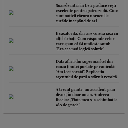
Soarele intră în Leu și aduce vești
excelente pentru patru zodii. Cine
sunt nativii cărora norocul le
surâde începând de azi
E căsătorită, dar are voie să iasă cu
alți bărbați. Cum răspunde celor
care spun că își umilește soțul:
"Era cea mai logică soluție"
Dată afară din supermarket din
cauza ținutei purtate pe caniculă:
"Am fost șocată". Explicația
agentului de pază a stârnit revoltă
A trecut printr-un accident și un
divorț în doar un an. Andreea
Ibacka: „Viața mea s-a schimbat la
180 de grade”