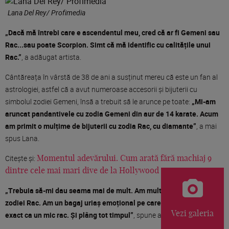
Lana Del Rey/ Profimedia
„Dacă mă întrebi care e ascendentul meu, cred că ar fi Gemeni sau
Rac...sau poate Scorpion. Simt că mă identific cu calitățile unui
Rac.”
, a adăugat artista.
Cântăreața în vârstă de 38 de ani a susținut mereu că este un fan al
astrologiei, astfel că a avut numeroase accesorii și bijuterii cu
simbolul zodiei Gemeni, însă a trebuit să le arunce pe toate:
„Mi-am
aruncat pandantivele cu zodia Gemeni din aur de 14 karate. Acum
am primit o mulțime de bijuterii cu zodia Rac, cu diamante”
, a mai
spus Lana.
Citește și:
Momentul adevărului. Cum arată fără machiaj 9
dintre cele mai mari dive de la Hollywood
„Trebuia să-mi dau seama mai de mult. Am multe caracteristici
zodiei Rac. Am un bagaj uriaș emoțional pe care îl car după mine,
Vezi galeria
exact ca un mic rac. Și plâng tot timpul”
, spune artista.