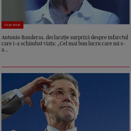
FILM NOW
Antonio Banderas, declarație surpriză despre infarctul
care i-a schimbat viața: „Cel mai bun lucru care mi s-
a...