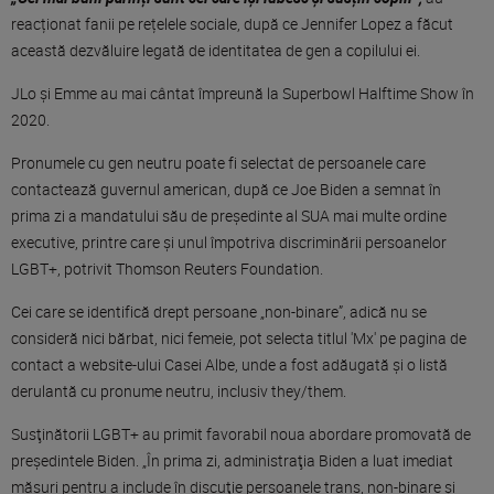
reacționat fanii pe rețelele sociale, după ce Jennifer Lopez a făcut
această dezvăluire legată de identitatea de gen a copilului ei.
JLo și Emme au mai cântat împreună la Superbowl Halftime Show în
2020.
Pronumele cu gen neutru poate fi selectat de persoanele care
contactează guvernul american, după ce Joe Biden a semnat în
prima zi a mandatului său de preşedinte al SUA mai multe ordine
executive, printre care şi unul împotriva discriminării persoanelor
LGBT+, potrivit Thomson Reuters Foundation.
Cei care se identifică drept persoane „non-binare”, adică nu se
consideră nici bărbat, nici femeie, pot selecta titlul 'Mx' pe pagina de
contact a website-ului Casei Albe, unde a fost adăugată şi o listă
derulantă cu pronume neutru, inclusiv they/them.
Susţinătorii LGBT+ au primit favorabil noua abordare promovată de
preşedintele Biden. „În prima zi, administraţia Biden a luat imediat
măsuri pentru a include în discuţie persoanele trans, non-binare şi