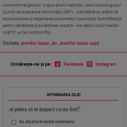
nonconforme genului”, a spus atunci Kate Ellis, care conduce grupul
GLAAD de susţinere a comunităţii LGBT+. „Cercetările au arătat că
recunoaşterea şi respectarea pronumelor noastre pot face diferenţa
pentru sănătatea şi bunăstarea noastră - mai ales în cazul tinerilor
LGBTQ”, a mai susţinut Ellis.
Etichete:
jennifer lopez
,
jlo
,
jennifer lopez copii
Urmărește-ne și pe:
Facebook
Instagram
INTREBAREA ZILEI
Ai putea să te împaci cu un fost?
Da, dacă încă există sentimente