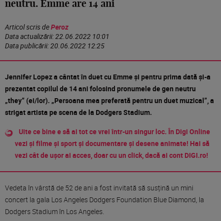
neutru. Emme are 14 ani
Articol scris de
Peroz
Data actualizării:
22.06.2022 10:01
Data publicării:
20.06.2022 12:25
Jennifer Lopez a cântat în duet cu Emme și pentru prima dată și-a
prezentat copilul de 14 ani folosind pronumele de gen neutru
„they” (ei/lor). „Persoana mea preferată pentru un duet muzical”, a
strigat artista pe scena de la Dodgers Stadium.
Uite ce bine e să ai tot ce vrei într-un singur loc. În Digi Online
vezi și filme și sport și documentare și desene animate! Hai să
vezi cât de ușor ai acces, doar cu un click, dacă ai cont DIGI.ro!
Vedeta în vârstă de 52 de ani a fost invitată să susțină un mini
concert la gala Los Angeles Dodgers Foundation Blue Diamond, la
Dodgers Stadium în Los Angeles.