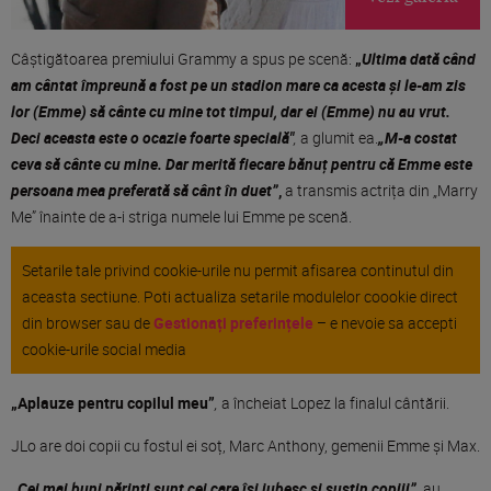
Câștigătoarea premiului Grammy a spus pe scenă:
„
Ultima dată când
am cântat împreună a fost pe un stadion mare ca acesta și le-am zis
lor (Emme) să cânte cu mine tot timpul, dar ei (Emme) nu au vrut.
Deci aceasta este o ocazie foarte specială"
,
a glumit ea.
„M-a costat
ceva să cânte cu mine. Dar merită fiecare bănuț pentru că Emme este
persoana mea preferată să cânt în duet”
,
a transmis actrița din „Marry
Me” înainte de a-i striga numele lui Emme pe scenă.
Setarile tale privind cookie-urile nu permit afisarea continutul din
aceasta sectiune. Poti actualiza setarile modulelor coookie direct
din browser sau de
Gestionați preferințele
– e nevoie sa accepti
cookie-urile social media
„Aplauze pentru copilul meu”
,
a încheiat Lopez la finalul cântării.
JLo are doi copii cu fostul ei soț, Marc Anthony, gemenii Emme și Max.
„Cei mai buni părinți sunt cei care își iubesc și susțin copiii”,
au