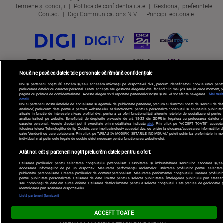
Termene și condiții
Politica de confidențialitate
Gestionați preferințele
Contact
Digi Communications N.V.
Principii editoriale
Nouă ne pasă ca datele tale personale să rămână confidențiale
Noi și partenerii noștri
30
stocăm și/sau accesăm informații pe dispozitivul dvs., precum identificatorii cookie unici pentr
prelucrarea datelor cu caracter personal. Puteți accepta sau gestiona alegerile dvs. făcând clic mai jos sau în orice moment, p
pagina cu politica de confidențialitate. Aceste alegeri vor fi raportate partenerilor noștri și nu vă vor afecta navigarea.
Mai mult
detalii
Noi si partenerii nostri (retelele de socializare si agentiile de publicitate partenere, precum si furnizorii nostri de servicii de da
analitice) prelucram date pentru a permite website-ului sa functioneze, pentru a personaliza continutul si anunturile publicitar
afisate in functie de interesele si/sau profilul dvs., pentru a va oferi functionalitati aferente retelelor de socializare si pentru
analiza traficul pe website. Beneficiati de drepturile prevazute de art. 15-22 din GDPR in legatura cu prelucrarea datelor c
caracter personal. Aceste drepturi pot fi exercitate prin modalitatea indicata
aici
. Prin click pe “ACCEPT TOATE”, acceptat
folosirea tuturor Tehnologiilor de tip Cookie, care implica inclusiv acceptul dvs. cu privire la stocarea/accesarea informatiilor d
catre Vendor-ii cu care colaboram. Prin click pe “VREAU SA MODIFIC SETARILE INDIVIDUAL” puteti schimba preferintele in mo
individual, mai putin cele legate de cookie strict necesare pentru functionarea website-ului.
Atât noi, cât și partenerii noștri prelucrăm datele pentru a oferi:
Utilizarea profilurilor pentru selectarea conținutului personalizat. Dezvoltarea și îmbunătățirea serviciilor. Stocarea și/sa
accesarea informațiilor de pe un dispozitiv. Măsurarea performanței reclamelor. Utilizarea profilurilor pentru selectare
publicității personalizate. Crearea profilurilor de conținut personalizat. Măsurarea performanței conținutului. Crearea profilurilo
pentru publicitate personalizată. Utilizarea de date limitate pentru a selecta publicitatea. Înțelegerea publicului prin statistic
sau combinații de date din surse diferite. Utilizarea datelor limitate pentru a selecta conținutul. Date precise de geolocație ș
identificarea prin scanarea dispozitivului.
Listă parteneri (furnizori)
ACCEPT TOATE