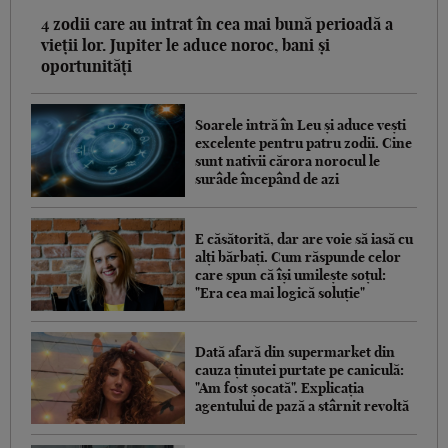
4 zodii care au intrat în cea mai bună perioadă a
vieții lor. Jupiter le aduce noroc, bani și
oportunități
Soarele intră în Leu și aduce vești
excelente pentru patru zodii. Cine
sunt nativii cărora norocul le
surâde începând de azi
E căsătorită, dar are voie să iasă cu
alți bărbați. Cum răspunde celor
care spun că își umilește soțul:
"Era cea mai logică soluție"
Dată afară din supermarket din
cauza ținutei purtate pe caniculă:
"Am fost șocată". Explicația
agentului de pază a stârnit revoltă