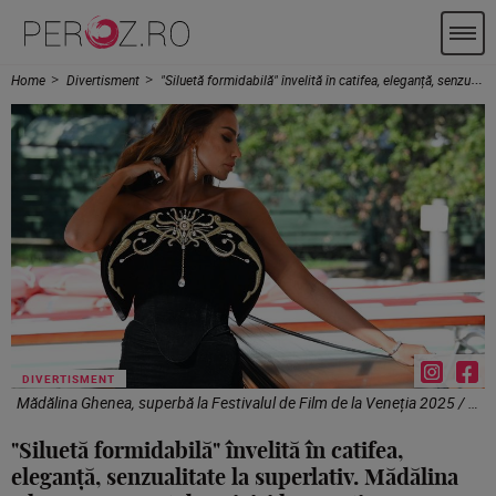
Home
Divertisment
"Siluetă formidabilă" învelită în catifea, eleganță, senzualitate la superlativ. Mădălina Ghenea, magnet de priviri la Veneția
DIVERTISMENT
Mădălina Ghenea, superbă la Festivalul de Film de la Veneția 2025 / Foto: Profimedia
"Siluetă formidabilă" învelită în catifea,
eleganță, senzualitate la superlativ. Mădălina