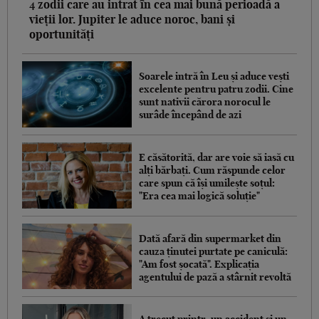
4 zodii care au intrat în cea mai bună perioadă a
vieții lor. Jupiter le aduce noroc, bani și
oportunități
Soarele intră în Leu și aduce vești
excelente pentru patru zodii. Cine
sunt nativii cărora norocul le
surâde începând de azi
E căsătorită, dar are voie să iasă cu
alți bărbați. Cum răspunde celor
care spun că își umilește soțul:
"Era cea mai logică soluție"
Dată afară din supermarket din
cauza ținutei purtate pe caniculă:
"Am fost șocată". Explicația
agentului de pază a stârnit revoltă