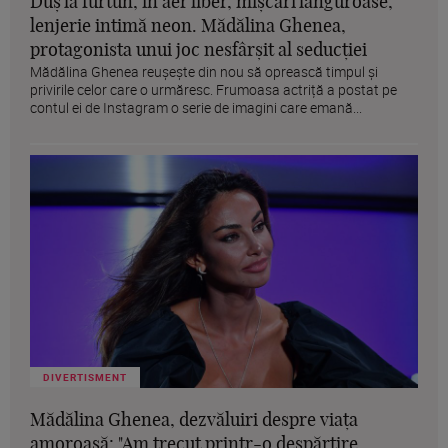
Duș la furtun, în aer liber, mișcări languroase,
lenjerie intimă neon. Mădălina Ghenea,
protagonista unui joc nesfârșit al seducției
Mădălina Ghenea reușește din nou să oprească timpul și
privirile celor care o urmăresc. Frumoasa actriță a postat pe
contul ei de Instagram o serie de imagini care emană...
DIVERTISMENT
Mădălina Ghenea, dezvăluiri despre viața
amoroasă: "Am trecut printr-o despărțire