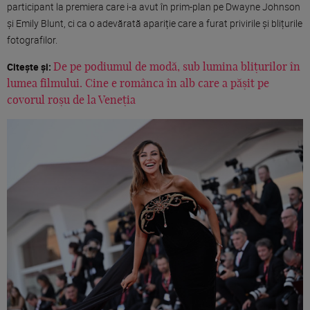
participant la premiera care i-a avut în prim-plan pe Dwayne Johnson
și Emily Blunt, ci ca o adevărată apariție care a furat privirile și blițurile
fotografilor.
Citește și:
De pe podiumul de modă, sub lumina blițurilor în
lumea filmului. Cine e românca în alb care a pășit pe
covorul roșu de la Veneția