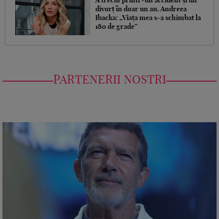
A trecut printr-un accident și un
divorț în doar un an. Andreea
Ibacka: „Viața mea s-a schimbat la
180 de grade”
PARTENERII NOSTRI