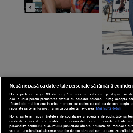
Nouă ne pasă ca datele tale personale să rămână confidenț
Noi și partenerii noștri
30
stocăm și/sau accesăm informații pe dispozitivul dvs.
cookie unici pentru prelucrarea datelor cu caracter personal. Puteți accepta sau
făcând clic mai jos sau în orice moment, pe pagina cu politica de confidențialita
raportate partenerilor noștri și nu vă vor afecta navigarea.
Mai multe detalii
Noi si partenerii nostri (retelele de socializare si agentiile de publicitate parten
nostri de servicii de date analitice) prelucram date pentru a permite website-ului
personaliza continutul si anunturile publicitare afisate in functie de interesele si/s
va oferi functionalitati aferente retelelor de socializare si pentru a analiza traficul