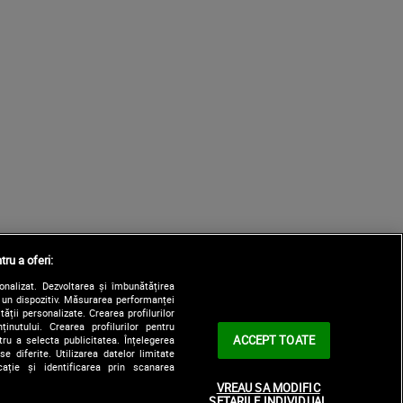
tru a oferi:
sonalizat. Dezvoltarea și îmbunătățirea
e un dispozitiv. Măsurarea performanței
tății personalizate. Crearea profilurilor
nutului. Crearea profilurilor pentru
ACCEPT TOATE
tru a selecta publicitatea. Înțelegerea
e diferite. Utilizarea datelor limitate
ație și identificarea prin scanarea
VREAU SA MODIFIC
SETARILE INDIVIDUAL