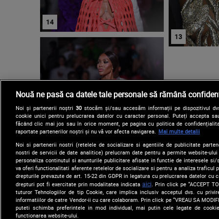
Nouă ne pasă ca datele tale personale să rămână confidenț
Noi și partenerii noștri
30
stocăm și/sau accesăm informații pe dispozitivul dvs.
cookie unici pentru prelucrarea datelor cu caracter personal. Puteți accepta sau
făcând clic mai jos sau în orice moment, pe pagina cu politica de confidențialita
raportate partenerilor noștri și nu vă vor afecta navigarea.
Mai multe detalii
Noi si partenerii nostri (retelele de socializare si agentiile de publicitate parten
nostri de servicii de date analitice) prelucram date pentru a permite website-ului
personaliza continutul si anunturile publicitare afisate in functie de interesele si/s
va oferi functionalitati aferente retelelor de socializare si pentru a analiza traficul
drepturile prevazute de art. 15-22 din GDPR in legatura cu prelucrarea datelor cu 
aici
drepturi pot fi exercitate prin modalitatea indicata
. Prin click pe “ACCEPT TO
Copyright © 2026 / DIGI ROMANIA S.A.
tuturor Tehnologiilor de tip Cookie, care implica inclusiv acceptul dvs. cu priv
informatiilor de catre Vendor-ii cu care colaboram. Prin click pe “VREAU SA MODI
puteti schimba preferintele in mod individual, mai putin cele legate de cooki
functionarea website-ului.