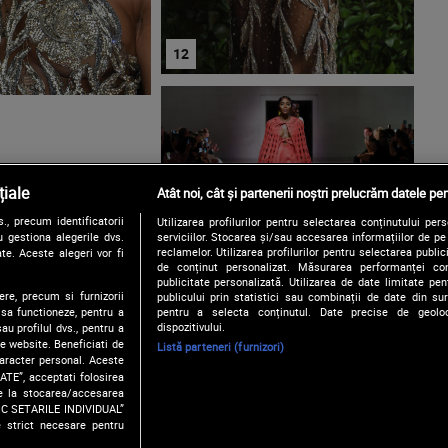
iale
Atât noi, cât și partenerii noștri prelucrăm datele pen
, precum identificatorii
Utilizarea profilurilor pentru selectarea conținutului per
 gestiona alegerile dvs.
serviciilor. Stocarea și/sau accesarea informațiilor de p
reclamelor. Utilizarea profilurilor pentru selectarea publici
te. Aceste alegeri vor fi
de conținut personalizat. Măsurarea performanței conți
publicitate personalizată. Utilizarea de date limitate pen
ere, precum si furnizorii
publicului prin statistici sau combinații de date din surs
pentru a selecta conținutul. Date precise de geoloc
 sa functioneze, pentru a
dispozitivului.
au profilul dvs., pentru a
 pe website. Beneficiati de
Listă parteneri (furnizori)
caracter personal. Aceste
ATE”, acceptati folosirea
Termene și condiții
Politica de confidențialitate
Gestionați preferințel
ire la stocarea/accesarea
FIC SETARILE INDIVIDUAL”
e strict necesare pentru