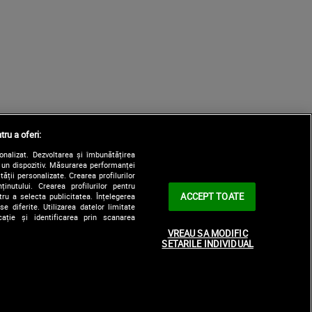
tru a oferi:
sonalizat. Dezvoltarea și îmbunătățirea
e un dispozitiv. Măsurarea performanței
tății personalizate. Crearea profilurilor
nutului. Crearea profilurilor pentru
ACCEPT TOATE
tru a selecta publicitatea. Înțelegerea
e diferite. Utilizarea datelor limitate
ație și identificarea prin scanarea
VREAU SA MODIFIC
SETARILE INDIVIDUAL
e
Contact
Digi Communications N.V.
Principii editoriale