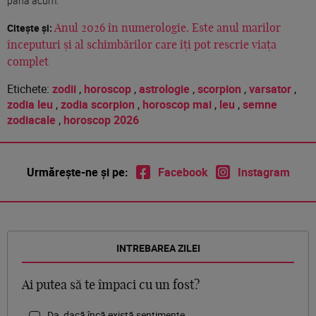
până acum.
Citește și:
Anul 2026 în numerologie. Este anul marilor
începuturi și al schimbărilor care îți pot rescrie viața
complet
Etichete:
zodii
,
horoscop
,
astrologie
,
scorpion
,
varsator
,
zodia leu
,
zodia scorpion
,
horoscop mai
,
leu
,
semne
zodiacale
,
horoscop 2026
Urmărește-ne și pe:
Facebook
Instagram
INTREBAREA ZILEI
Ai putea să te împaci cu un fost?
Da, dacă încă există sentimente