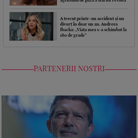
agentului de pază a stârnit revoltă
A trecut printr-un accident și un
divorț în doar un an. Andreea
Ibacka: „Viața mea s-a schimbat la
180 de grade”
PARTENERII NOSTRI