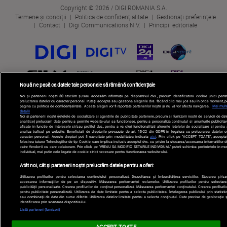
Copyright © 2026 / DIGI ROMANIA S.A.
Termene și condiții
Politica de confidențialitate
Gestionați preferințele
Contact
Digi Communications N.V.
Principii editoriale
Nouă ne pasă ca datele tale personale să rămână confidențiale
Noi și partenerii noștri
30
stocăm și/sau accesăm informații pe dispozitivul dvs., precum identificatorii cookie unici pentr
prelucrarea datelor cu caracter personal. Puteți accepta sau gestiona alegerile dvs. făcând clic mai jos sau în orice moment, p
pagina cu politica de confidențialitate. Aceste alegeri vor fi raportate partenerilor noștri și nu vă vor afecta navigarea.
Mai mult
detalii
Noi si partenerii nostri (retelele de socializare si agentiile de publicitate partenere, precum si furnizorii nostri de servicii de da
analitice) prelucram date pentru a permite website-ului sa functioneze, pentru a personaliza continutul si anunturile publicitar
afisate in functie de interesele si/sau profilul dvs., pentru a va oferi functionalitati aferente retelelor de socializare si pentru
analiza traficul pe website. Beneficiati de drepturile prevazute de art. 15-22 din GDPR in legatura cu prelucrarea datelor c
caracter personal. Aceste drepturi pot fi exercitate prin modalitatea indicata
aici
. Prin click pe “ACCEPT TOATE”, acceptat
folosirea tuturor Tehnologiilor de tip Cookie, care implica inclusiv acceptul dvs. cu privire la stocarea/accesarea informatiilor d
catre Vendor-ii cu care colaboram. Prin click pe “VREAU SA MODIFIC SETARILE INDIVIDUAL” puteti schimba preferintele in mo
individual, mai putin cele legate de cookie strict necesare pentru functionarea website-ului.
Atât noi, cât și partenerii noștri prelucrăm datele pentru a oferi:
Utilizarea profilurilor pentru selectarea conținutului personalizat. Dezvoltarea și îmbunătățirea serviciilor. Stocarea și/sa
accesarea informațiilor de pe un dispozitiv. Măsurarea performanței reclamelor. Utilizarea profilurilor pentru selectare
publicității personalizate. Crearea profilurilor de conținut personalizat. Măsurarea performanței conținutului. Crearea profilurilo
pentru publicitate personalizată. Utilizarea de date limitate pentru a selecta publicitatea. Înțelegerea publicului prin statistic
sau combinații de date din surse diferite. Utilizarea datelor limitate pentru a selecta conținutul. Date precise de geolocație ș
identificarea prin scanarea dispozitivului.
Listă parteneri (furnizori)
ACCEPT TOATE