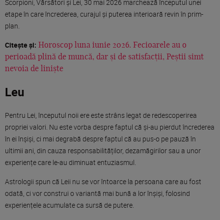
Scorpioni, Vărsători și Lei, 30 mai 2026 marchează începutul unei
etape în care încrederea, curajul și puterea interioară revin în prim-
plan.
Citește și:
Horoscop luna iunie 2026. Fecioarele au o
perioadă plină de muncă, dar și de satisfacții, Peștii simt
nevoia de liniște
Leu
Pentru Lei, începutul noii ere este strâns legat de redescoperirea
propriei valori. Nu este vorba despre faptul că și-au pierdut încrederea
în ei înșiși, ci mai degrabă despre faptul că au pus-o pe pauză în
ultimii ani, din cauza responsabilităților, dezamăgirilor sau a unor
experiențe care le-au diminuat entuziasmul.
Astrologii spun că Leii nu se vor întoarce la persoana care au fost
odată, ci vor construi o variantă mai bună a lor înșiși, folosind
experiențele acumulate ca sursă de putere.