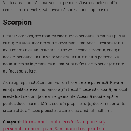
Vindecarea unor răni mai vechi le permite să își recapete locul în
centrul propriei vieți și să privească spre viitor cu optimism.
Scorpion
Pentru Scorpioni, schimbarea vine după o perioadă în care au purtat
cu ei greutatea unor amintiri și dezamăgiri mai vechi. Deși poate au
avut impresia că anumite răni nu se vor închide niciodată, energia
acestei perioade îi ajută să privească lucrurile dintr-o perspectivă
nouă. Încep să înțeleagă că nu mai sunt definiți de experiențele care i-
au făcut să sufere.
Astrologii spun că Scorpionii vor simți o eliberare puternică. Povara
emoțională care i-a ținut ancorați în trecut începe să dispară, iar locul
ei este luat de dorința de a merge înainte. Această nouă etapă le
poate aduce mai multă încredere în propriile forțe, decizii importante
și curajul de a începe proiecte pe care le-au amânat mult timp.
Citește și:
Horoscopul anului 2026. Racii pun viața
personală în prim-plan, Scorpionii trec printr-o