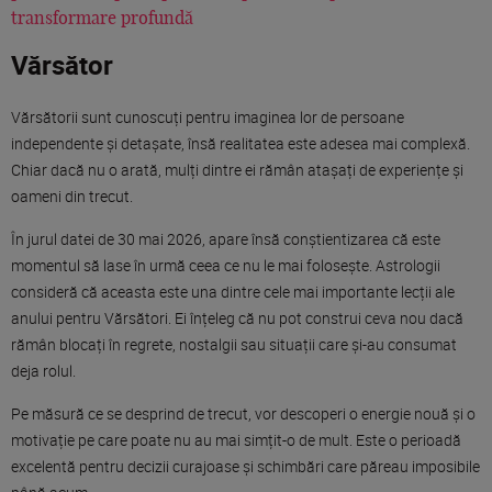
transformare profundă
Vărsător
Vărsătorii sunt cunoscuți pentru imaginea lor de persoane
independente și detașate, însă realitatea este adesea mai complexă.
Chiar dacă nu o arată, mulți dintre ei rămân atașați de experiențe și
oameni din trecut.
În jurul datei de 30 mai 2026, apare însă conștientizarea că este
momentul să lase în urmă ceea ce nu le mai folosește. Astrologii
consideră că aceasta este una dintre cele mai importante lecții ale
anului pentru Vărsători. Ei înțeleg că nu pot construi ceva nou dacă
rămân blocați în regrete, nostalgii sau situații care și-au consumat
deja rolul.
Pe măsură ce se desprind de trecut, vor descoperi o energie nouă și o
motivație pe care poate nu au mai simțit-o de mult. Este o perioadă
excelentă pentru decizii curajoase și schimbări care păreau imposibile