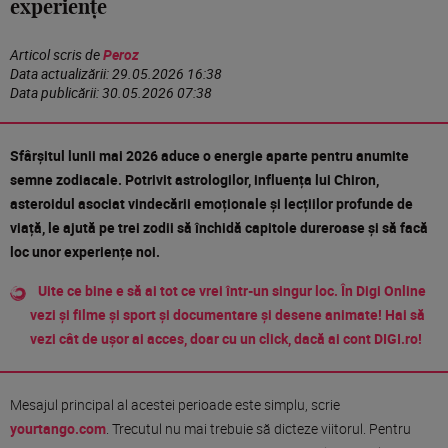
experiențe
Articol scris de
Peroz
Data actualizării:
29.05.2026 16:38
Data publicării:
30.05.2026 07:38
Sfârșitul lunii mai 2026 aduce o energie aparte pentru anumite
semne zodiacale. Potrivit astrologilor, influența lui Chiron,
asteroidul asociat vindecării emoționale și lecțiilor profunde de
viață, le ajută pe trei zodii să închidă capitole dureroase și să facă
loc unor experiențe noi.
Uite ce bine e să ai tot ce vrei într-un singur loc. În Digi Online
vezi și filme și sport și documentare și desene animate! Hai să
vezi cât de ușor ai acces, doar cu un click, dacă ai cont DIGI.ro!
Mesajul principal al acestei perioade este simplu, scrie
yourtango.com
. Trecutul nu mai trebuie să dicteze viitorul. Pentru