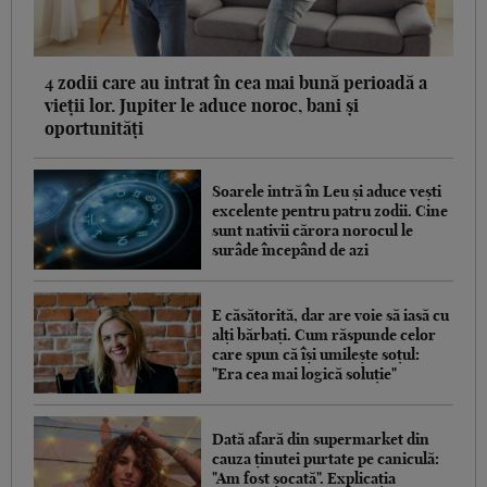
4 zodii care au intrat în cea mai bună perioadă a
vieții lor. Jupiter le aduce noroc, bani și
oportunități
Soarele intră în Leu și aduce vești
excelente pentru patru zodii. Cine
sunt nativii cărora norocul le
surâde începând de azi
E căsătorită, dar are voie să iasă cu
alți bărbați. Cum răspunde celor
care spun că își umilește soțul:
"Era cea mai logică soluție"
Dată afară din supermarket din
cauza ținutei purtate pe caniculă:
"Am fost șocată". Explicația