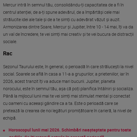
Mercur intră în semnul tău, consolidându-ți capacitatea de a fi în
centrul atenției, de a-ți spune adevărul, de a împărtăși cele mai
strălucite idei ale tale și de a te simți cu adevărat văzut și auzit.
Armonizarea dintre Soare, Mercur și Jupiter, între 10 - 14 mai, îți va da
un val de încredere, te vei simți mai creativ și te vei bucura de distracții
sociale.
Rac
Sezonul Taurului este, în general, o perioadă în care strălucești la nivel
social. Soarele se află în casa a 11-a a grupurilor, a prieteniilor, iar în
2026, acest tranzit îți va aduce mari bucurii. Jupiter, planeta
norocului, este în semnul tău, așa că poți planifica întâlniri și socializa.
Până la mijlocul lunii mai te vei simți mai stimulat mental și conectat
cu oameni cu aceeași gândire ca a ta. Este o perioadă care se
pretează la crearea de noi legături promițătoare în carieră, la nivel de
echipă.
Horoscopul lunii mai 2026. Schimbări neașteptate pentru toate