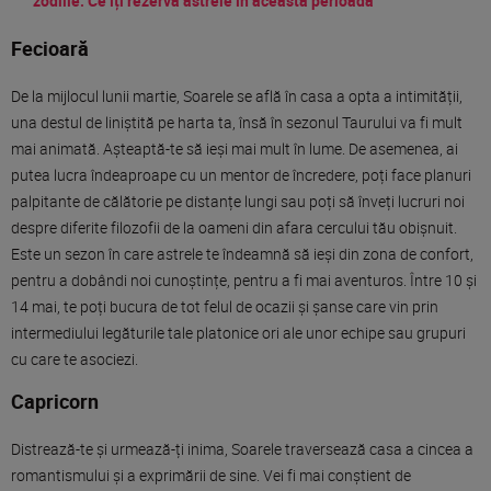
zodiile. Ce îți rezervă astrele în această perioadă
Fecioară
De la mijlocul lunii martie, Soarele se află în casa a opta a intimității,
una destul de liniștită pe harta ta, însă în sezonul Taurului va fi mult
mai animată. Așteaptă-te să ieși mai mult în lume. De asemenea, ai
putea lucra îndeaproape cu un mentor de încredere, poți face planuri
palpitante de călătorie pe distanțe lungi sau poți să înveți lucruri noi
despre diferite filozofii de la oameni din afara cercului tău obișnuit.
Este un sezon în care astrele te îndeamnă să ieși din zona de confort,
pentru a dobândi noi cunoștințe, pentru a fi mai aventuros. Între 10 și
14 mai, te poți bucura de tot felul de ocazii și șanse care vin prin
intermediului legăturile tale platonice ori ale unor echipe sau grupuri
cu care te asociezi.
Capricorn
Distrează-te și urmează-ți inima, Soarele traversează casa a cincea a
romantismului și a exprimării de sine. Vei fi mai conștient de