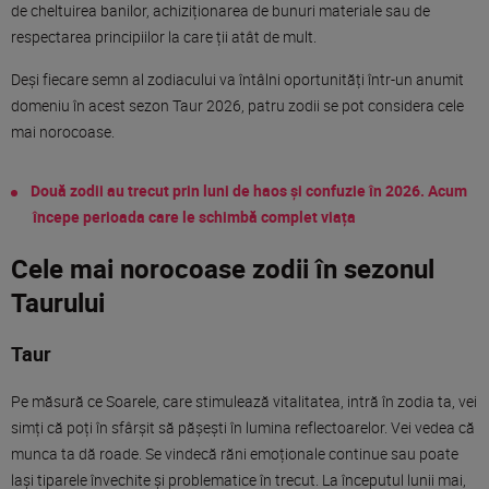
de cheltuirea banilor, achiziționarea de bunuri materiale sau de
respectarea principiilor la care ții atât de mult.
Deși fiecare semn al zodiacului va întâlni oportunități într-un anumit
domeniu în acest sezon Taur 2026, patru zodii se pot considera cele
mai norocoase.
Două zodii au trecut prin luni de haos și confuzie în 2026. Acum
începe perioada care le schimbă complet viața
Cele mai norocoase zodii în sezonul
Taurului
Taur
Pe măsură ce Soarele, care stimulează vitalitatea, intră în zodia ta, vei
simți că poți în sfârșit să pășești în lumina reflectoarelor. Vei vedea că
munca ta dă roade. Se vindecă răni emoționale continue sau poate
lași tiparele învechite și problematice în trecut. La începutul lunii mai,