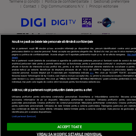
Termene și condiții
Politica de confidențialitate
Gestionați preferințele
Contact
Digi Communications N.V.
Principii editoriale
Nouă ne pasă ca datele tale personale să rămână confidențiale
Noi și partenerii noștri
30
stocăm și/sau accesăm informații pe dispozitivul dvs., precum identificatorii cookie unici pentr
prelucrarea datelor cu caracter personal. Puteți accepta sau gestiona alegerile dvs. făcând clic mai jos sau în orice moment, p
pagina cu politica de confidențialitate. Aceste alegeri vor fi raportate partenerilor noștri și nu vă vor afecta navigarea.
Mai mult
detalii
Noi si partenerii nostri (retelele de socializare si agentiile de publicitate partenere, precum si furnizorii nostri de servicii de da
analitice) prelucram date pentru a permite website-ului sa functioneze, pentru a personaliza continutul si anunturile publicitar
afisate in functie de interesele si/sau profilul dvs., pentru a va oferi functionalitati aferente retelelor de socializare si pentru
analiza traficul pe website. Beneficiati de drepturile prevazute de art. 15-22 din GDPR in legatura cu prelucrarea datelor c
caracter personal. Aceste drepturi pot fi exercitate prin modalitatea indicata
aici
. Prin click pe “ACCEPT TOATE”, acceptat
folosirea tuturor Tehnologiilor de tip Cookie, care implica inclusiv acceptul dvs. cu privire la stocarea/accesarea informatiilor d
catre Vendor-ii cu care colaboram. Prin click pe “VREAU SA MODIFIC SETARILE INDIVIDUAL” puteti schimba preferintele in mo
individual, mai putin cele legate de cookie strict necesare pentru functionarea website-ului.
Atât noi, cât și partenerii noștri prelucrăm datele pentru a oferi:
Utilizarea profilurilor pentru selectarea conținutului personalizat. Dezvoltarea și îmbunătățirea serviciilor. Stocarea și/sa
accesarea informațiilor de pe un dispozitiv. Măsurarea performanței reclamelor. Utilizarea profilurilor pentru selectare
publicității personalizate. Crearea profilurilor de conținut personalizat. Măsurarea performanței conținutului. Crearea profilurilo
pentru publicitate personalizată. Utilizarea de date limitate pentru a selecta publicitatea. Înțelegerea publicului prin statistic
sau combinații de date din surse diferite. Utilizarea datelor limitate pentru a selecta conținutul. Date precise de geolocație ș
identificarea prin scanarea dispozitivului.
Listă parteneri (furnizori)
ACCEPT TOATE
VREAU SA MODIFIC SETARILE INDIVIDUAL