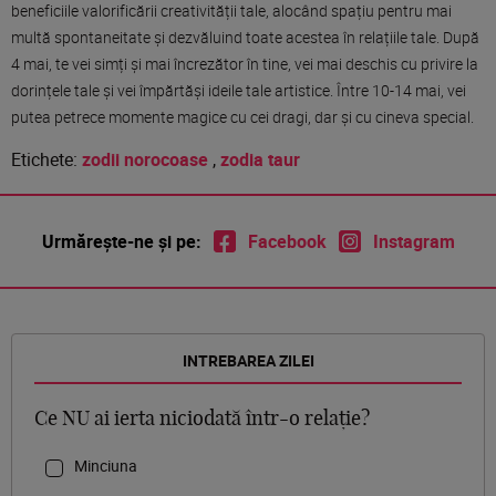
beneficiile valorificării creativității tale, alocând spațiu pentru mai
multă spontaneitate și dezvăluind toate acestea în relațiile tale. După
4 mai, te vei simți și mai încrezător în tine, vei mai deschis cu privire la
dorințele tale și vei împărtăși ideile tale artistice. Între 10-14 mai, vei
putea petrece momente magice cu cei dragi, dar și cu cineva special.
Etichete:
zodii norocoase
,
zodia taur
Urmărește-ne și pe:
Facebook
Instagram
INTREBAREA ZILEI
Ce NU ai ierta niciodată într-o relație?
Minciuna