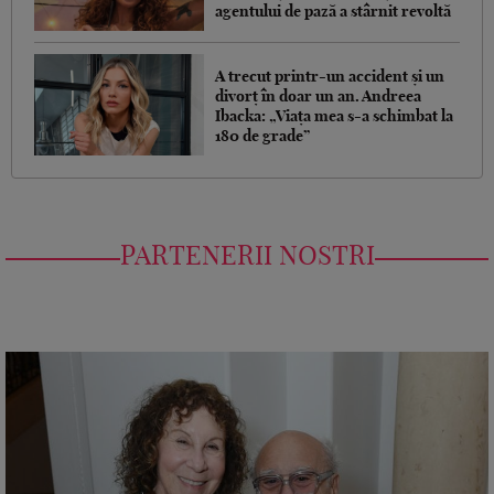
agentului de pază a stârnit revoltă
A trecut printr-un accident și un
divorț în doar un an. Andreea
Ibacka: „Viața mea s-a schimbat la
180 de grade”
PARTENERII NOSTRI