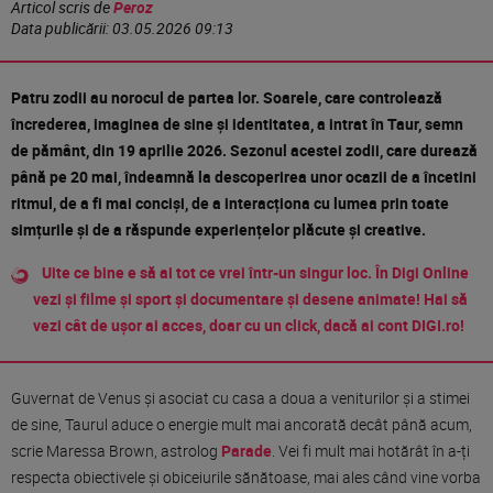
Articol scris de
Peroz
Data publicării:
03.05.2026 09:13
Patru zodii au norocul de partea lor. Soarele, care controlează
încrederea, imaginea de sine și identitatea, a intrat în Taur, semn
de pământ, din 19 aprilie 2026. Sezonul acestei zodii, care durează
până pe 20 mai, îndeamnă la descoperirea unor ocazii de a încetini
ritmul, de a fi mai conciși, de a interacționa cu lumea prin toate
simțurile și de a răspunde experiențelor plăcute și creative.
Uite ce bine e să ai tot ce vrei într-un singur loc. În Digi Online
vezi și filme și sport și documentare și desene animate! Hai să
vezi cât de ușor ai acces, doar cu un click, dacă ai cont DIGI.ro!
Guvernat de Venus și asociat cu casa a doua a veniturilor și a stimei
de sine, Taurul aduce o energie mult mai ancorată decât până acum,
scrie Maressa Brown, astrolog
Parade
. Vei fi mult mai hotărât în ​​a-ți
respecta obiectivele și obiceiurile sănătoase, mai ales când vine vorba