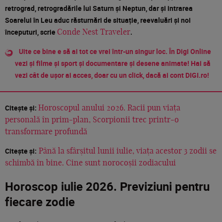
retrograd, retrogradările lui Saturn și Neptun, dar și intrarea
Soarelui în Leu aduc răsturnări de situație, reevaluări și noi
începuturi, scrie
.
Conde Nest Traveler
Uite ce bine e să ai tot ce vrei într-un singur loc. În Digi Online
vezi și filme și sport și documentare și desene animate! Hai să
vezi cât de ușor ai acces, doar cu un click, dacă ai cont DIGI.ro!
Citește și:
Horoscopul anului 2026. Racii pun viața
personală în prim-plan, Scorpionii trec printr-o
transformare profundă
Citește și:
Până la sfârșitul lunii iulie, viața acestor 3 zodii se
schimbă în bine. Cine sunt norocoșii zodiacului
Horoscop iulie 2026. Previziuni pentru
fiecare zodie