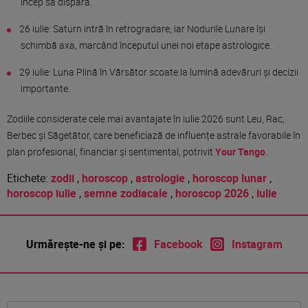
încep să dispară.
26 iulie: Saturn intră în retrogradare, iar Nodurile Lunare își
schimbă axa, marcând începutul unei noi etape astrologice.
29 iulie: Luna Plină în Vărsător scoate la lumină adevăruri și decizii
importante.
Zodiile considerate cele mai avantajate în iulie 2026 sunt Leu, Rac,
Berbec și Săgetător, care beneficiază de influențe astrale favorabile în
plan profesional, financiar și sentimental, potrivit
Your Tango
.
Etichete:
zodii
,
horoscop
,
astrologie
,
horoscop lunar
,
horoscop iulie
,
semne zodiacale
,
horoscop 2026
,
iulie
Urmărește-ne și pe:
Facebook
Instagram