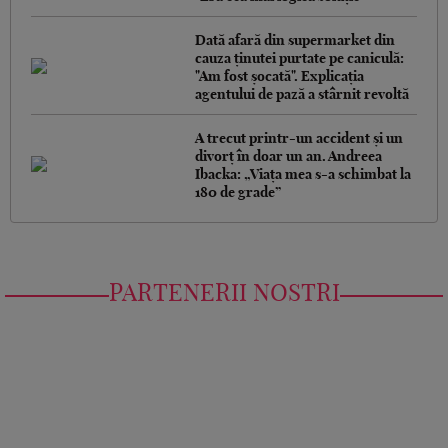
Dată afară din supermarket din
cauza ținutei purtate pe caniculă:
"Am fost șocată". Explicația
agentului de pază a stârnit revoltă
A trecut printr-un accident și un
divorț în doar un an. Andreea
Ibacka: „Viața mea s-a schimbat la
180 de grade”
PARTENERII NOSTRI