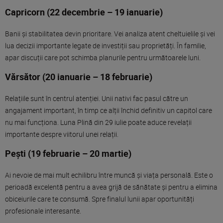
Capricorn (22 decembrie – 19 ianuarie)
Banii și stabilitatea devin prioritare. Vei analiza atent cheltuielile și vei
lua decizii importante legate de investiții sau proprietăți. În familie,
apar discuții care pot schimba planurile pentru următoarele luni.
Vărsător (20 ianuarie – 18 februarie)
Relațiile sunt în centrul atenției. Unii nativi fac pasul către un
angajament important, în timp ce alții închid definitiv un capitol care
nu mai funcționa. Luna Plină din 29 iulie poate aduce revelații
importante despre viitorul unei relații.
Pești (19 februarie – 20 martie)
Ai nevoie de mai mult echilibru între muncă și viața personală. Este o
perioadă excelentă pentru a avea grijă de sănătate și pentru a elimina
obiceiurile care te consumă. Spre finalul lunii apar oportunități
profesionale interesante.