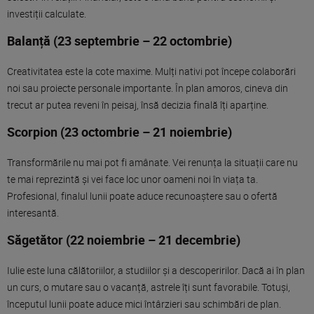
investiții calculate.
Balanță (23 septembrie – 22 octombrie)
Creativitatea este la cote maxime. Mulți nativi pot începe colaborări
noi sau proiecte personale importante. În plan amoros, cineva din
trecut ar putea reveni în peisaj, însă decizia finală îți aparține.
Scorpion (23 octombrie – 21 noiembrie)
Transformările nu mai pot fi amânate. Vei renunța la situații care nu
te mai reprezintă și vei face loc unor oameni noi în viața ta.
Profesional, finalul lunii poate aduce recunoaștere sau o ofertă
interesantă.
Săgetător (22 noiembrie – 21 decembrie)
Iulie este luna călătoriilor, a studiilor și a descoperirilor. Dacă ai în plan
un curs, o mutare sau o vacanță, astrele îți sunt favorabile. Totuși,
începutul lunii poate aduce mici întârzieri sau schimbări de plan.