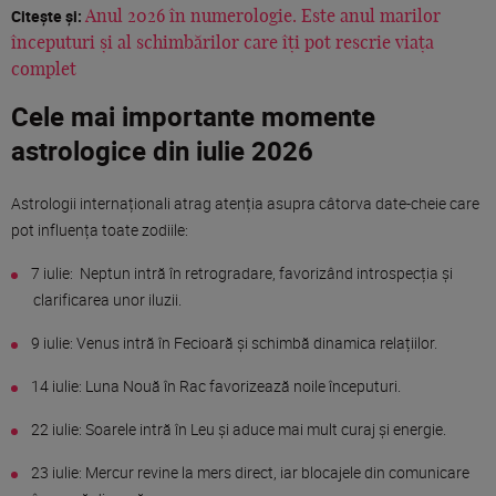
Citește și:
Anul 2026 în numerologie. Este anul marilor
începuturi și al schimbărilor care îți pot rescrie viața
complet
Cele mai importante momente
astrologice din iulie 2026
Astrologii internaționali atrag atenția asupra câtorva date-cheie care
pot influența toate zodiile:
7 iulie: Neptun intră în retrogradare, favorizând introspecția și
clarificarea unor iluzii.
9 iulie: Venus intră în Fecioară și schimbă dinamica relațiilor.
14 iulie: Luna Nouă în Rac favorizează noile începuturi.
22 iulie: Soarele intră în Leu și aduce mai mult curaj și energie.
23 iulie: Mercur revine la mers direct, iar blocajele din comunicare