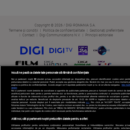
Copyright © 2026 / DIGI ROMANIA S.A.
Termene și condiții
Politica de confidențialitate
Gestionați preferințele
Contact
Digi Communications N.V.
Principii editoriale
Nouă ne pasă ca datele tale personale să rămână confidențiale
Noi și partenerii noștri
30
stocăm și/sau accesăm informații pe dispozitivul dvs., precum identificatorii cookie unici pentr
prelucrarea datelor cu caracter personal. Puteți accepta sau gestiona alegerile dvs. făcând clic mai jos sau în orice moment, p
pagina cu politica de confidențialitate. Aceste alegeri vor fi raportate partenerilor noștri și nu vă vor afecta navigarea.
Mai mult
detalii
Noi si partenerii nostri (retelele de socializare si agentiile de publicitate partenere, precum si furnizorii nostri de servicii de da
analitice) prelucram date pentru a permite website-ului sa functioneze, pentru a personaliza continutul si anunturile publicitar
afisate in functie de interesele si/sau profilul dvs., pentru a va oferi functionalitati aferente retelelor de socializare si pentru
analiza traficul pe website. Beneficiati de drepturile prevazute de art. 15-22 din GDPR in legatura cu prelucrarea datelor c
caracter personal. Aceste drepturi pot fi exercitate prin modalitatea indicata
aici
. Prin click pe “ACCEPT TOATE”, acceptat
folosirea tuturor Tehnologiilor de tip Cookie, care implica inclusiv acceptul dvs. cu privire la stocarea/accesarea informatiilor d
catre Vendor-ii cu care colaboram. Prin click pe “VREAU SA MODIFIC SETARILE INDIVIDUAL” puteti schimba preferintele in mo
individual, mai putin cele legate de cookie strict necesare pentru functionarea website-ului.
Atât noi, cât și partenerii noștri prelucrăm datele pentru a oferi:
Utilizarea profilurilor pentru selectarea conținutului personalizat. Dezvoltarea și îmbunătățirea serviciilor. Stocarea și/sa
accesarea informațiilor de pe un dispozitiv. Măsurarea performanței reclamelor. Utilizarea profilurilor pentru selectare