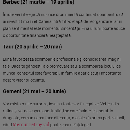
Berbec (21 martie – 19 aprilie)
În iulie vei înțelege că nu orice drum merită continuat doar pentru că
ai investit timp în el. Cariera intră într-o etapă de reorganizare, iar în
plan sentimental este momentul sincerității. Finalul lunii poate aduce
o oportunitate financiară neașteptată.
Taur (20 aprilie – 20 mai)
Luna favorizează schimbările profesionale și consolidarea imaginii
tale. Dacă te gândești la o promovare sau la schimbarea locului de
muncă, contextul este favorabil. În familie apar discuții importante
despre viitor și locuință.
Gemeni (21 mai – 20 iunie)
Vor exista multe surprize, însă nu toate vor fi negative. Vei ieși din
rutină și vei descoperi oportunități pe care înainte le ignorai. În
dragoste, comunicarea face diferența, mai ales în prima parte a lunii,
când
poate crea neînțelegeri.
Mercur retrograd