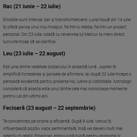
Rac (21 iunie – 22 iulie)
Emoțiile sunt intense, dar și transformatoare. Luna Nouă din 14 iulie
îți oferă șansa unui nou început, fie într-o relație, fie într-un proiect
personal. Din 23 iulie, odată cu revenirea lui Mercur la mers direct,
lucrurile încep să se clarifice.
Leu (23 iulie – 22 august)
Ești una dintre vedetele zodiacului în această lună. Jupiter îți
amplifică încrederea și șansele de afirmare, iar după 22 iulie începe o
perioadă excelentă pentru proiecte noi, iubire și vizibilitate. Astrologii
consideră că acesta este unul dintre cele mai norocoase momente
pentru Lei din ultimii ani.
Fecioară (23 august – 22 septembrie)
Te concentrezi pe ordine și eficiență. După 9 iulie, Venus îți
influențează pozitiv viața sentimentală, însă vei deveni mult mai
selectiv în relații. Financiar, este o lună bună pentru economii și