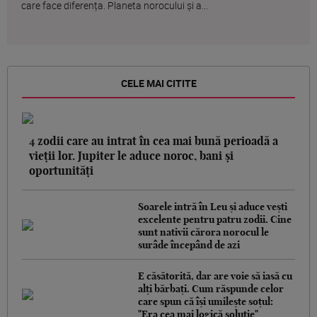
care face diferența. Planeta norocului și a...
CELE MAI CITITE
4 zodii care au intrat în cea mai bună perioadă a
vieții lor. Jupiter le aduce noroc, bani și
oportunități
Soarele intră în Leu și aduce vești
excelente pentru patru zodii. Cine
sunt nativii cărora norocul le
surâde începând de azi
E căsătorită, dar are voie să iasă cu
alți bărbați. Cum răspunde celor
care spun că își umilește soțul:
"Era cea mai logică soluție"