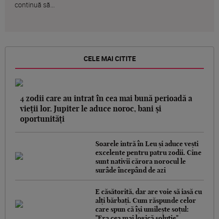
continuă să...
CELE MAI CITITE
4 zodii care au intrat în cea mai bună perioadă a
vieții lor. Jupiter le aduce noroc, bani și
oportunități
Soarele intră în Leu și aduce vești
excelente pentru patru zodii. Cine
sunt nativii cărora norocul le
surâde începând de azi
E căsătorită, dar are voie să iasă cu
alți bărbați. Cum răspunde celor
care spun că își umilește soțul:
"Era cea mai logică soluție"