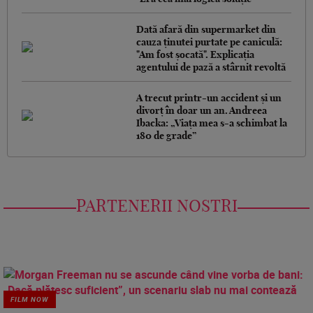
Dată afară din supermarket din
cauza ținutei purtate pe caniculă:
"Am fost șocată". Explicația
agentului de pază a stârnit revoltă
A trecut printr-un accident și un
divorț în doar un an. Andreea
Ibacka: „Viața mea s-a schimbat la
180 de grade”
PARTENERII NOSTRI
FILM NOW