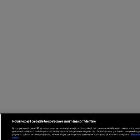
Nouă ne pasă ca datele tale personale să rămână confidențiale
Noi și partenerii noștri
30
stocăm și/sau accesăm informații pe dispozitivul dvs., precum identificatorii cookie unici pentr
prelucrarea datelor cu caracter personal. Puteți accepta sau gestiona alegerile dvs. făcând clic mai jos sau în orice moment, p
pagina cu politica de confidențialitate. Aceste alegeri vor fi raportate partenerilor noștri și nu vă vor afecta navigarea.
Mai mult
detalii