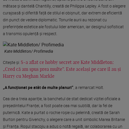
mătase și dantelă Chantilly, creată de Philippa Lepley. A fost o alegere
curajoasă și diferită față de stilul ei obișnuit, dar extrem de eficientă
din punct de vedere diplomatic. Tonurile aurii au rezonat cu
preferințele estetice ale fostului lider american, iar designul sofisticat
a transmis opulență și respect.
Kate Middleton/ Profimedia
Citește și:
S-a aflat ce hobby secret are Kate Middleton:
„Cred că am spus prea multe”. Este același pe care îl au și
Harry cu Meghan Markle
„A funcționat pe atât de multe planuri”
, a remarcat Holt.
Cea de-a treia apariție, la banchetul de stat dedicat vizitei oficiale a
președintelui Franței, a fost poate cea mai subtilă, dar la fel de
puternică. Kate a purtat o rochie roșie cu pelerină, creată de Sarah
Burton pentru Givenchy, o alegere care a unit simbolic Marea Britanie
și Franța. Roșul stacojiu a adus o notă regală, iar colaborarea cu un