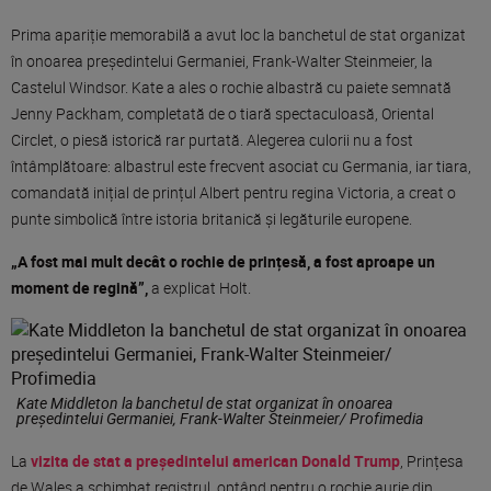
Prima apariție memorabilă a avut loc la banchetul de stat organizat
în onoarea președintelui Germaniei, Frank-Walter Steinmeier, la
Castelul Windsor. Kate a ales o rochie albastră cu paiete semnată
Jenny Packham, completată de o tiară spectaculoasă, Oriental
Circlet, o piesă istorică rar purtată. Alegerea culorii nu a fost
întâmplătoare: albastrul este frecvent asociat cu Germania, iar tiara,
comandată inițial de prințul Albert pentru regina Victoria, a creat o
punte simbolică între istoria britanică și legăturile europene.
„A fost mai mult decât o rochie de prințesă, a fost aproape un
moment de regină”,
a explicat Holt.
Kate Middleton la banchetul de stat organizat în onoarea
președintelui Germaniei, Frank-Walter Steinmeier/ Profimedia
La
vizita de stat a președintelui american Donald Trump
, Prințesa
de Wales a schimbat registrul, optând pentru o rochie aurie din