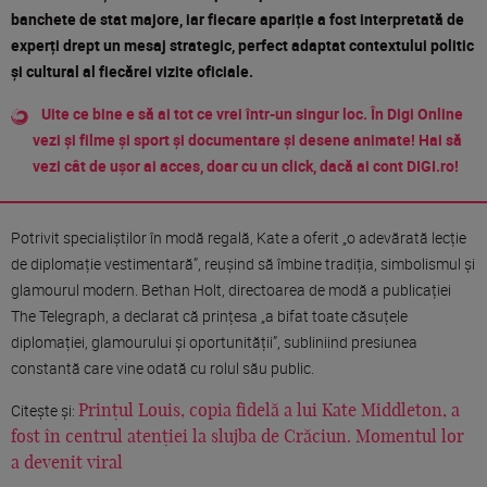
banchete de stat majore, iar fiecare apariție a fost interpretată de
experți drept un mesaj strategic, perfect adaptat contextului politic
și cultural al fiecărei vizite oficiale.
Uite ce bine e să ai tot ce vrei într-un singur loc. În Digi Online
vezi și filme și sport și documentare și desene animate! Hai să
vezi cât de ușor ai acces, doar cu un click, dacă ai cont DIGI.ro!
Potrivit specialiștilor în modă regală, Kate a oferit „o adevărată lecție
de diplomație vestimentară”, reușind să îmbine tradiția, simbolismul și
glamourul modern. Bethan Holt, directoarea de modă a publicației
The Telegraph, a declarat că prințesa „a bifat toate căsuțele
diplomației, glamourului și oportunității”, subliniind presiunea
constantă care vine odată cu rolul său public.
Citește și:
Prințul Louis, copia fidelă a lui Kate Middleton, a
fost în centrul atenției la slujba de Crăciun. Momentul lor
a devenit viral