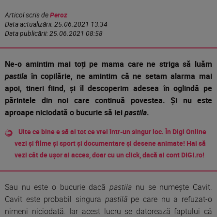
Articol scris de
Peroz
Data actualizării:
25.06.2021 13:34
Data publicării:
25.06.2021 08:58
Ne-o amintim mai toți pe mama care ne striga să luăm
pastila
în copilărie, ne amintim că ne setam alarma mai
apoi, tineri fiind, și îl descoperim adesea în oglindă pe
părintele din noi care continuă povestea. Și nu este
aproape niciodată o bucurie să iei
pastila
.
Uite ce bine e să ai tot ce vrei într-un singur loc. În Digi Online
vezi și filme și sport și documentare și desene animate! Hai să
vezi cât de ușor ai acces, doar cu un click, dacă ai cont DIGI.ro!
Sau nu este o bucurie dacă
pastila
nu se numește Cavit.
Cavit este probabil singura
pastilă
pe care nu a refuzat-o
nimeni niciodată. Iar acest lucru se datorează faptului că