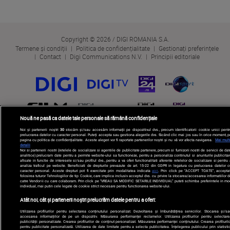
Copyright © 2026 / DIGI ROMANIA S.A.
Termene și condiții
Politica de confidențialitate
Gestionați preferințele
Contact
Digi Communications N.V.
Principii editoriale
Nouă ne pasă ca datele tale personale să rămână confidențiale
Noi și partenerii noștri
30
stocăm și/sau accesăm informații pe dispozitivul dvs., precum identificatorii cookie unici pentr
prelucrarea datelor cu caracter personal. Puteți accepta sau gestiona alegerile dvs. făcând clic mai jos sau în orice moment, p
pagina cu politica de confidențialitate. Aceste alegeri vor fi raportate partenerilor noștri și nu vă vor afecta navigarea.
Mai mult
detalii
Noi si partenerii nostri (retelele de socializare si agentiile de publicitate partenere, precum si furnizorii nostri de servicii de da
analitice) prelucram date pentru a permite website-ului sa functioneze, pentru a personaliza continutul si anunturile publicitar
afisate in functie de interesele si/sau profilul dvs., pentru a va oferi functionalitati aferente retelelor de socializare si pentru
analiza traficul pe website. Beneficiati de drepturile prevazute de art. 15-22 din GDPR in legatura cu prelucrarea datelor c
caracter personal. Aceste drepturi pot fi exercitate prin modalitatea indicata
aici
. Prin click pe “ACCEPT TOATE”, acceptat
folosirea tuturor Tehnologiilor de tip Cookie, care implica inclusiv acceptul dvs. cu privire la stocarea/accesarea informatiilor d
catre Vendor-ii cu care colaboram. Prin click pe “VREAU SA MODIFIC SETARILE INDIVIDUAL” puteti schimba preferintele in mo
individual, mai putin cele legate de cookie strict necesare pentru functionarea website-ului.
Atât noi, cât și partenerii noștri prelucrăm datele pentru a oferi:
Utilizarea profilurilor pentru selectarea conținutului personalizat. Dezvoltarea și îmbunătățirea serviciilor. Stocarea și/sa
accesarea informațiilor de pe un dispozitiv. Măsurarea performanței reclamelor. Utilizarea profilurilor pentru selectare
publicității personalizate. Crearea profilurilor de conținut personalizat. Măsurarea performanței conținutului. Crearea profilurilo
pentru publicitate personalizată. Utilizarea de date limitate pentru a selecta publicitatea. Înțelegerea publicului prin statistic