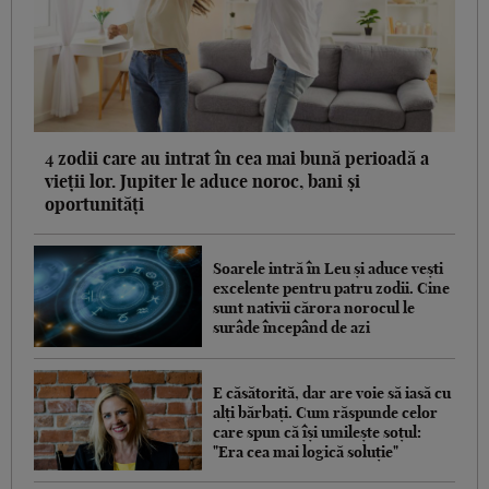
4 zodii care au intrat în cea mai bună perioadă a
vieții lor. Jupiter le aduce noroc, bani și
oportunități
Soarele intră în Leu și aduce vești
excelente pentru patru zodii. Cine
sunt nativii cărora norocul le
surâde începând de azi
E căsătorită, dar are voie să iasă cu
alți bărbați. Cum răspunde celor
care spun că își umilește soțul:
"Era cea mai logică soluție"