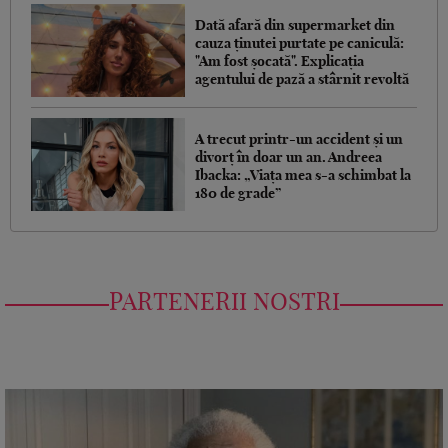
Dată afară din supermarket din
cauza ținutei purtate pe caniculă:
"Am fost șocată". Explicația
agentului de pază a stârnit revoltă
A trecut printr-un accident și un
divorț în doar un an. Andreea
Ibacka: „Viața mea s-a schimbat la
180 de grade”
PARTENERII NOSTRI