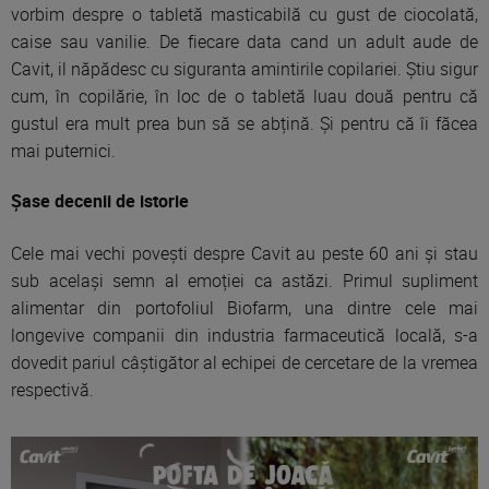
vorbim despre o tabletă masticabilă cu gust de ciocolată,
caise sau vanilie. De fiecare data cand un adult aude de
Cavit, il năpădesc cu siguranta amintirile copilariei. Știu sigur
cum, în copilărie, în loc de o tabletă luau două pentru că
gustul era mult prea bun să se abțină. Și pentru că îi făcea
mai puternici.
Șase decenii de istorie
Cele mai vechi povești despre Cavit au peste 60 ani și stau
sub același semn al emoției ca astăzi. Primul supliment
alimentar din portofoliul Biofarm, una dintre cele mai
longevive companii din industria farmaceutică locală, s-a
dovedit pariul câștigător al echipei de cercetare de la vremea
respectivă.